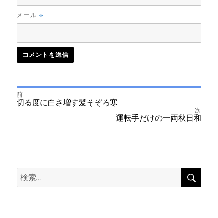
※
メール
前
投
前
切る度に白さ増す髪そぞろ寒
の
次
投
次
運転手だけの一両秋日和
稿
稿:
の
投
ナ
稿:
ビ
検
検
索
ゲ
索:
ー