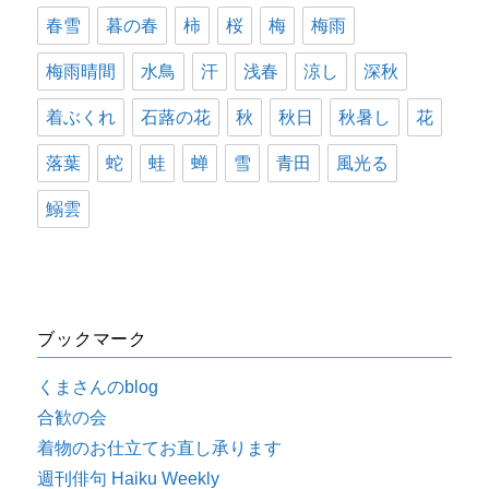
春雪
暮の春
柿
桜
梅
梅雨
梅雨晴間
水鳥
汗
浅春
涼し
深秋
着ぶくれ
石蕗の花
秋
秋日
秋暑し
花
落葉
蛇
蛙
蝉
雪
青田
風光る
鰯雲
ブックマーク
くまさんのblog
合歓の会
着物のお仕立てお直し承ります
週刊俳句 Haiku Weekly