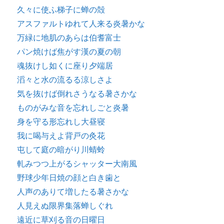
久々に使ふ梯子に蝉の殻
アスファルトゆれて人来る炎暑かな
万緑に地肌のあらは伯耆富士
パン焼けば焦がす漢の夏の朝
魂抜けし如くに座り夕端居
滔々と水の流るる涼しさよ
気を抜けば倒れさうなる暑さかな
ものがみな音を忘れしごと炎暑
身を守る形忘れし大昼寝
我に喝与えよ背戸の灸花
屯して庭の暗がり川蜻蛉
軋みつつ上がるシャッター大南風
野球少年日焼の顔と白き歯と
人声のありて増したる暑さかな
人見えぬ限界集落蝉しぐれ
遠近に草刈る音の日曜日