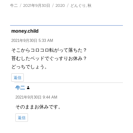
投
投
カ
タ
牛二
2021年9月30日
2020
どんぐり
,
秋
稿
稿
テ
グ
者
日:
ゴ
リ
ー
money.child
よ
り:
2021年9月30日 5:33 AM
そこからコロコロ転がって落ちた？
苔むしたベッドでぐっすりお休み？
どっちでしょう。
返信
牛二
よ
り:
2021年9月30日 9:44 AM
そのままお休みです。
返信