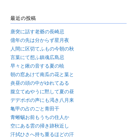
最近の投稿
唐突に話す老爺の長崎忌
億年の先は分からず星月夜
人間に区切てふもの今朝の秋
言葉にて想ふ鎮魂広島忌
早々と鍬の音する夏の暁
朝の窓あけて南瓜の花と葉と
炎昼の頭の中がゆれてゐる
腹立てぬやうに黙して夏の昼
デデポポの声にも渇き八月来
亀甲の占のごと青田干
青蜥蜴お前もうちの住人か
空にある雲の掃き跡秋近し
汗拭ひさへ持ち重るほどの汗