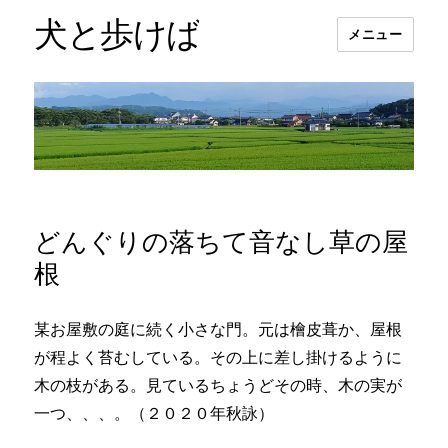
犬と歩けば
メニュー
どんぐりの落ちて音なし草の屋
根
某お屋敷の庭に続く小さな門。元は檜皮葺か、屋根
が程よく苔むしている。その上に差し掛けるように
木の枝がある。見ているちょうどその時、木の実が
一つ、、、。（２０２０年秋詠）