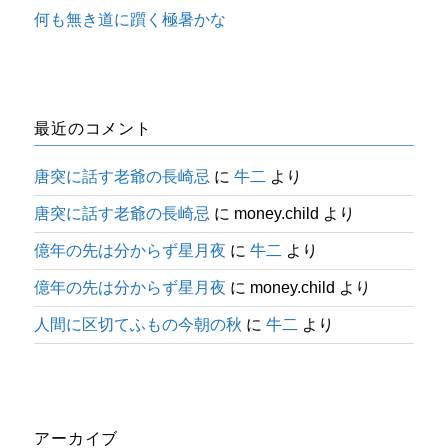
何も無き道に躓く極暑かな
最近のコメント
唐突に話す老爺の長崎忌
に
牛二
より
唐突に話す老爺の長崎忌
に
money.child
より
億年の先は分からず星月夜
に
牛二
より
億年の先は分からず星月夜
に
money.child
より
人間に区切てふもの今朝の秋
に
牛二
より
アーカイブ