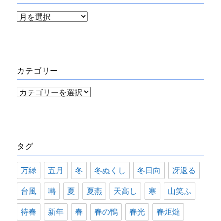
ア
ー
カ
イ
カテゴリー
ブ
カ
テ
ゴ
リ
タグ
ー
万緑
五月
冬
冬ぬくし
冬日向
冴返る
台風
囀
夏
夏燕
天高し
寒
山笑ふ
待春
新年
春
春の鴨
春光
春炬燵