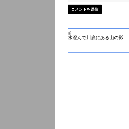
前
投
前
水澄んで川底にある山の影
の
投
次
稿
稿:
の
投
ナ
稿:
ビ
ゲ
ー
シ
ョ