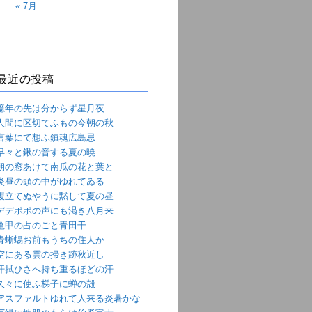
« 7月
最近の投稿
億年の先は分からず星月夜
人間に区切てふもの今朝の秋
言葉にて想ふ鎮魂広島忌
早々と鍬の音する夏の暁
朝の窓あけて南瓜の花と葉と
炎昼の頭の中がゆれてゐる
腹立てぬやうに黙して夏の昼
デデポポの声にも渇き八月来
亀甲の占のごと青田干
青蜥蜴お前もうちの住人か
空にある雲の掃き跡秋近し
汗拭ひさへ持ち重るほどの汗
久々に使ふ梯子に蝉の殻
アスファルトゆれて人来る炎暑かな