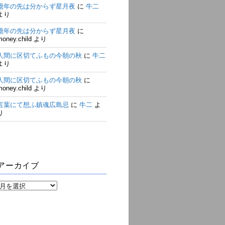
億年の先は分からず星月夜
に
牛二
より
億年の先は分からず星月夜
に
money.child
より
人間に区切てふもの今朝の秋
に
牛二
より
人間に区切てふもの今朝の秋
に
money.child
より
言葉にて想ふ鎮魂広島忌
に
牛二
よ
り
アーカイブ
ア
ー
カ
イ