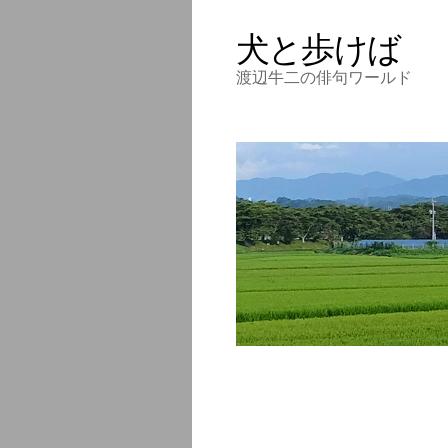
犬と歩けば
渡辺牛二の俳句ワールド