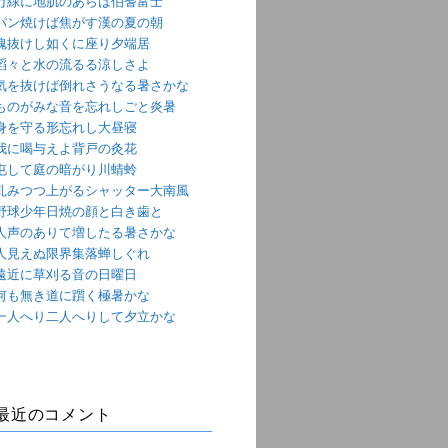
万緑に地肌のあらは伯耆富士
パン焼けば焦がす漢の夏の朝
魂抜けし如くに座り夕端居
滔々と水の流るる涼しさよ
気を抜けば倒れさうなる暑さかな
ものがみな音を忘れしごと炎暑
身を守る形忘れし大昼寝
我に喝与えよ背戸の灸花
屯して庭の暗がり川蜻蛉
軋みつつ上がるシャッター大南風
野球少年日焼の顔と白き歯と
人声のありて増したる暑さかな
人見えぬ限界集落蝉しぐれ
遠近に草刈る音の日曜日
何も無き道に躓く極暑かな
一人へり二人へりして夕立かな
最近のコメント