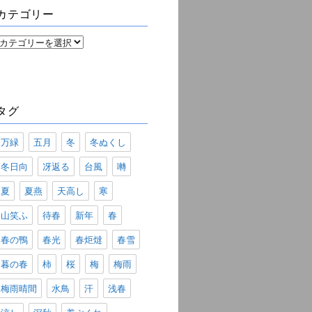
ブ
カテゴリー
カ
テ
ゴ
リ
ー
タグ
万緑
五月
冬
冬ぬくし
冬日向
冴返る
台風
囀
夏
夏燕
天高し
寒
山笑ふ
待春
新年
春
春の鴨
春光
春炬燵
春雪
暮の春
柿
桜
梅
梅雨
梅雨晴間
水鳥
汗
浅春