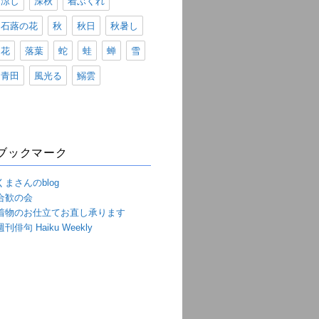
涼し
深秋
着ぶくれ
石蕗の花
秋
秋日
秋暑し
花
落葉
蛇
蛙
蝉
雪
青田
風光る
鰯雲
ブックマーク
くまさんのblog
合歓の会
着物のお仕立てお直し承ります
週刊俳句 Haiku Weekly