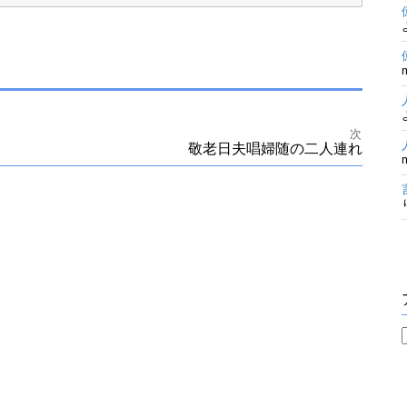
次
敬老日夫唱婦随の二人連れ