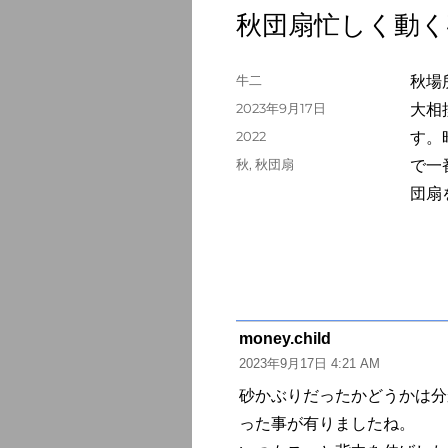
秋団扇忙しく動く
投
牛二
秋場
稿
投
2023年9月17日
大相
者
稿
カ
2022
す。
日:
テ
タ
秋
,
秋団扇
で一
ゴ
グ
団扇
リ
ー
money.child
よ
2023年9月17日 4:21 AM
り:
砂かぶりだったかどうかは分
った事が有りましたね。