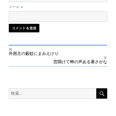
※
メール
前
投
前
外厠主の藪蚊にまみえけり
の
次
投
次
窓開けて蝉の声ある暑さかな
稿
稿:
の
投
ナ
稿:
ビ
検
検
索
ゲ
索:
ー