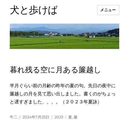
犬と歩けば
メニュー
暮れ残る空に月ある簾越し
半月ぐらい前の月齢の昨年の夏の句。先日の夜中に
簾越しの月を見て思い出しました。書くのがちょっ
と遅すぎました、、、。（２０２３年夏詠）
投
投
カ
タ
牛二
2024年7月25日
2023
夏
,
簾
稿
稿
テ
グ
者
日:
ゴ