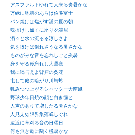
アスファルトゆれて人来る炎暑かな
万緑に地肌のあらは伯耆富士
パン焼けば焦がす漢の夏の朝
魂抜けし如くに座り夕端居
滔々と水の流るる涼しさよ
気を抜けば倒れさうなる暑さかな
ものがみな音を忘れしごと炎暑
身を守る形忘れし大昼寝
我に喝与えよ背戸の灸花
屯して庭の暗がり川蜻蛉
軋みつつ上がるシャッター大南風
野球少年日焼の顔と白き歯と
人声のありて増したる暑さかな
人見えぬ限界集落蝉しぐれ
遠近に草刈る音の日曜日
何も無き道に躓く極暑かな