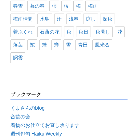
春雪
暮の春
柿
桜
梅
梅雨
梅雨晴間
水鳥
汗
浅春
涼し
深秋
着ぶくれ
石蕗の花
秋
秋日
秋暑し
花
落葉
蛇
蛙
蝉
雪
青田
風光る
鰯雲
ブックマーク
くまさんのblog
合歓の会
着物のお仕立てお直し承ります
週刊俳句 Haiku Weekly