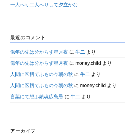
一人へり二人へりして夕立かな
最近のコメント
億年の先は分からず星月夜
に
牛二
より
億年の先は分からず星月夜
に
money.child
より
人間に区切てふもの今朝の秋
に
牛二
より
人間に区切てふもの今朝の秋
に
money.child
より
言葉にて想ふ鎮魂広島忌
に
牛二
より
アーカイブ