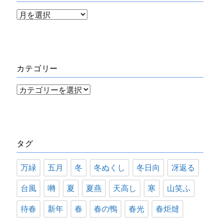
ア
ー
カ
イ
カテゴリー
ブ
カ
テ
ゴ
リ
タグ
ー
万緑
五月
冬
冬ぬくし
冬日向
冴返る
台風
囀
夏
夏燕
天高し
寒
山笑ふ
待春
新年
春
春の鴨
春光
春炬燵