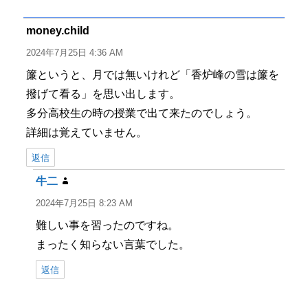
リ
ー
money.child
よ
り:
2024年7月25日 4:36 AM
簾というと、月では無いけれど「香炉峰の雪は簾を
撥げて看る」を思い出します。
多分高校生の時の授業で出て来たのでしょう。
詳細は覚えていません。
返信
牛二
よ
り:
2024年7月25日 8:23 AM
難しい事を習ったのですね。
まったく知らない言葉でした。
返信