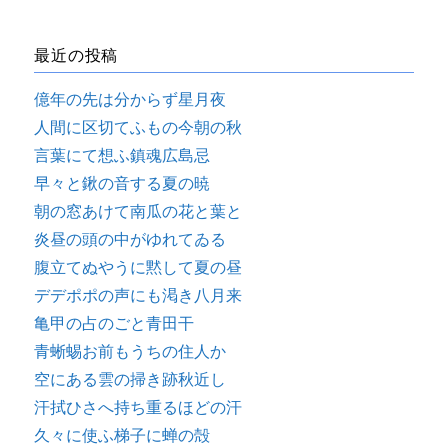
最近の投稿
億年の先は分からず星月夜
人間に区切てふもの今朝の秋
言葉にて想ふ鎮魂広島忌
早々と鍬の音する夏の暁
朝の窓あけて南瓜の花と葉と
炎昼の頭の中がゆれてゐる
腹立てぬやうに黙して夏の昼
デデポポの声にも渇き八月来
亀甲の占のごと青田干
青蜥蜴お前もうちの住人か
空にある雲の掃き跡秋近し
汗拭ひさへ持ち重るほどの汗
久々に使ふ梯子に蝉の殻