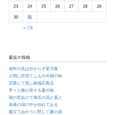
23
24
25
26
27
28
29
30
31
« 7月
最近の投稿
億年の先は分からず星月夜
人間に区切てふもの今朝の秋
言葉にて想ふ鎮魂広島忌
早々と鍬の音する夏の暁
朝の窓あけて南瓜の花と葉と
炎昼の頭の中がゆれてゐる
腹立てぬやうに黙して夏の昼