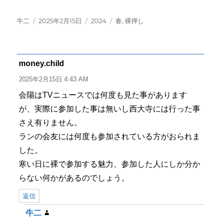
投
投
カ
タ
牛二
2025年2月15日
2024
春
,
裸押し
稿
稿
テ
グ
者
日:
ゴ
リ
ー
money.child
よ
り:
2025年2月15日 4:43 AM
会陽はTVニュースでは何度も見た事があります
が、実際に参加した事は無いし西大寺には行った事
さえ有りません。
ランの会友には何度も参加されている方がおられま
した。
寒い日に裸で参加する魅力、参加した人にしか分か
らない何かがあるのでしょう。
返信
牛二
よ