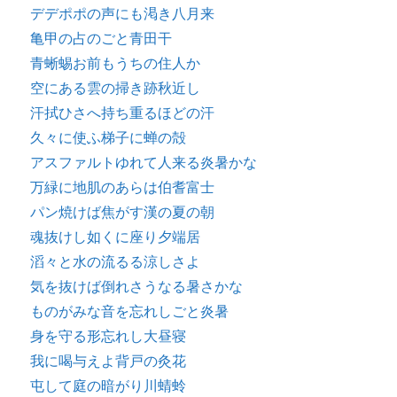
デデポポの声にも渇き八月来
亀甲の占のごと青田干
青蜥蜴お前もうちの住人か
空にある雲の掃き跡秋近し
汗拭ひさへ持ち重るほどの汗
久々に使ふ梯子に蝉の殻
アスファルトゆれて人来る炎暑かな
万緑に地肌のあらは伯耆富士
パン焼けば焦がす漢の夏の朝
魂抜けし如くに座り夕端居
滔々と水の流るる涼しさよ
気を抜けば倒れさうなる暑さかな
ものがみな音を忘れしごと炎暑
身を守る形忘れし大昼寝
我に喝与えよ背戸の灸花
屯して庭の暗がり川蜻蛉