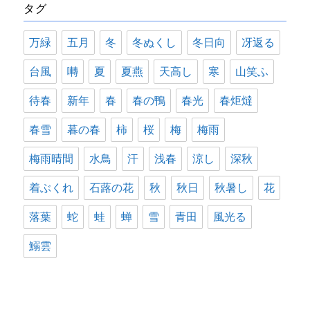
タグ
ー
万緑
五月
冬
冬ぬくし
冬日向
冴返る
台風
囀
夏
夏燕
天高し
寒
山笑ふ
待春
新年
春
春の鴨
春光
春炬燵
春雪
暮の春
柿
桜
梅
梅雨
梅雨晴間
水鳥
汗
浅春
涼し
深秋
着ぶくれ
石蕗の花
秋
秋日
秋暑し
花
落葉
蛇
蛙
蝉
雪
青田
風光る
鰯雲