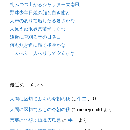
軋みつつ上がるシャッター大南風
野球少年日焼の顔と白き歯と
人声のありて増したる暑さかな
人見えぬ限界集落蝉しぐれ
遠近に草刈る音の日曜日
何も無き道に躓く極暑かな
一人へり二人へりして夕立かな
最近のコメント
人間に区切てふもの今朝の秋
に
牛二
より
人間に区切てふもの今朝の秋
に
money.child
より
言葉にて想ふ鎮魂広島忌
に
牛二
より