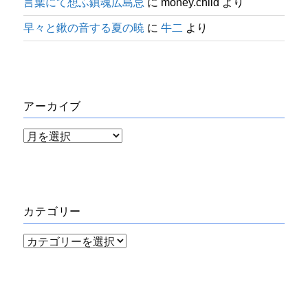
言葉にて想ふ鎮魂広島忌
に
money.child
より
早々と鍬の音する夏の暁
に
牛二
より
アーカイブ
ア
ー
カ
イ
カテゴリー
ブ
カ
テ
ゴ
リ