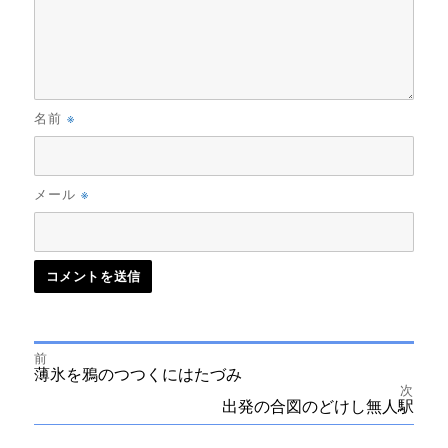
※
名前
※
メール
前
投
前
薄氷を鴉のつつくにはたづみ
の
次
投
次
出発の合図のどけし無人駅
稿
稿:
の
投