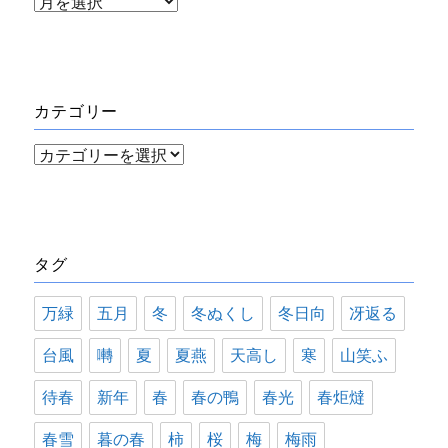
ア
ー
カ
イ
カテゴリー
ブ
カ
テ
ゴ
リ
タグ
ー
万緑
五月
冬
冬ぬくし
冬日向
冴返る
台風
囀
夏
夏燕
天高し
寒
山笑ふ
待春
新年
春
春の鴨
春光
春炬燵
春雪
暮の春
柿
桜
梅
梅雨