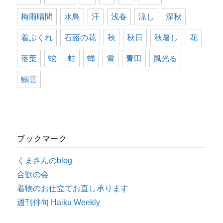
梅雨晴間
水鳥
汗
浅春
涼し
深秋
着ぶくれ
石蕗の花
秋
秋日
秋暑し
花
落葉
蛇
蛙
蝉
雪
青田
風光る
鰯雲
ブックマーク
くまさんのblog
合歓の会
着物のお仕立てお直し承ります
週刊俳句 Haiku Weekly