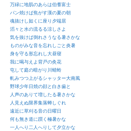
万緑に地肌のあらは伯耆富士
パン焼けば焦がす漢の夏の朝
魂抜けし如くに座り夕端居
滔々と水の流るる涼しさよ
気を抜けば倒れさうなる暑さかな
ものがみな音を忘れしごと炎暑
身を守る形忘れし大昼寝
我に喝与えよ背戸の灸花
屯して庭の暗がり川蜻蛉
軋みつつ上がるシャッター大南風
野球少年日焼の顔と白き歯と
人声のありて増したる暑さかな
人見えぬ限界集落蝉しぐれ
遠近に草刈る音の日曜日
何も無き道に躓く極暑かな
一人へり二人へりして夕立かな