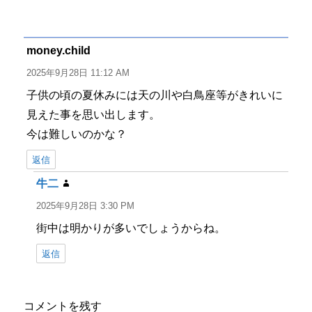
稿
稿
テ
グ
者
日:
ゴ
リ
ー
money.child
よ
り:
2025年9月28日 11:12 AM
子供の頃の夏休みには天の川や白鳥座等がきれいに
見えた事を思い出します。
今は難しいのかな？
返信
牛二
よ
り:
2025年9月28日 3:30 PM
街中は明かりが多いでしょうからね。
返信
コメントを残す