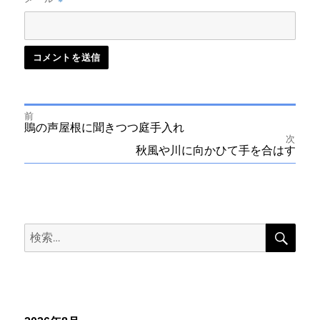
前
投
前
鵙の声屋根に聞きつつ庭手入れ
の
次
投
次
秋風や川に向かひて手を合はす
稿
稿:
の
投
ナ
稿:
ビ
検
検
索
ゲ
索:
ー
シ