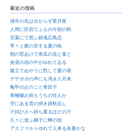
最近の投稿
億年の先は分からず星月夜
人間に区切てふもの今朝の秋
言葉にて想ふ鎮魂広島忌
早々と鍬の音する夏の暁
朝の窓あけて南瓜の花と葉と
炎昼の頭の中がゆれてゐる
腹立てぬやうに黙して夏の昼
デデポポの声にも渇き八月来
亀甲の占のごと青田干
青蜥蜴お前もうちの住人か
空にある雲の掃き跡秋近し
汗拭ひさへ持ち重るほどの汗
久々に使ふ梯子に蝉の殻
アスファルトゆれて人来る炎暑かな