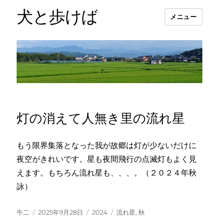
犬と歩けば
メニュー
灯の消えて人無き里の流れ星
もう限界集落となった我が故郷は灯が少ないだけに
夜空がきれいです。星も夜間飛行の点滅灯もよく見
えます。もちろん流れ星も、、、。（２０２４年秋
詠）
投
投
カ
タ
牛二
2025年9月28日
2024
流れ星
,
秋