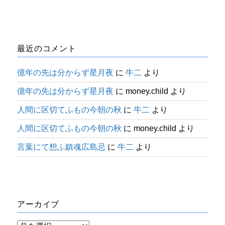
最近のコメント
億年の先は分からず星月夜
に
牛二
より
億年の先は分からず星月夜
に
money.child
より
人間に区切てふもの今朝の秋
に
牛二
より
人間に区切てふもの今朝の秋
に
money.child
より
言葉にて想ふ鎮魂広島忌
に
牛二
より
アーカイブ