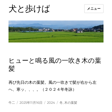
犬と歩けば
メニュー
ヒューと鳴る風の一吹き木の葉
髪
再び先日の木の葉髪。風の一吹きで髪が右から左
へ、寒ッ、、、。（２０２４年冬詠）
投
投
カ
タ
牛二
2025年11月16日
2024
冬
,
木の葉髪
稿
稿
テ
グ