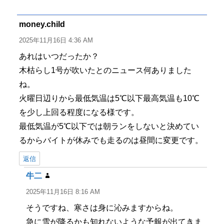
者
日:
ゴ
リ
ー
money.child
よ
り:
2025年11月16日 4:36 AM
あれはいつだったか？
木枯らし1号が吹いたとのニュース何ありました
ね。
火曜日辺りから最低気温は5℃以下最高気温も10℃
を少し上回る程度になる様です。
最低気温が5℃以下では朝ランをしないと決めてい
るからバイトが休みでも走るのは昼間に変更です。
返信
牛二
よ
り:
2025年11月16日 8:16 AM
そうですね、寒さは身に沁みますからね。
急に雪が降るかも知れないような予報が出てきま