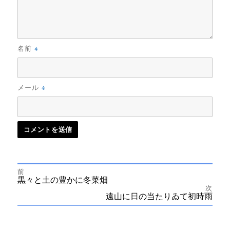
※
名前
※
メール
前
投
前
黒々と土の豊かに冬菜畑
の
次
投
次
遠山に日の当たりゐて初時雨
稿
稿:
の
投
ナ
稿: