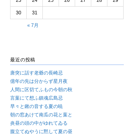
23
24
25
26
27
28
29
30
31
« 7月
最近の投稿
唐突に話す老爺の長崎忌
億年の先は分からず星月夜
人間に区切てふもの今朝の秋
言葉にて想ふ鎮魂広島忌
早々と鍬の音する夏の暁
朝の窓あけて南瓜の花と葉と
炎昼の頭の中がゆれてゐる
腹立てぬやうに黙して夏の昼