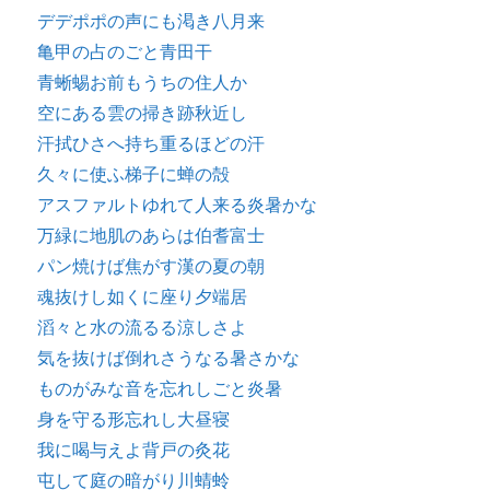
デデポポの声にも渇き八月来
亀甲の占のごと青田干
青蜥蜴お前もうちの住人か
空にある雲の掃き跡秋近し
汗拭ひさへ持ち重るほどの汗
久々に使ふ梯子に蝉の殻
アスファルトゆれて人来る炎暑かな
万緑に地肌のあらは伯耆富士
パン焼けば焦がす漢の夏の朝
魂抜けし如くに座り夕端居
滔々と水の流るる涼しさよ
気を抜けば倒れさうなる暑さかな
ものがみな音を忘れしごと炎暑
身を守る形忘れし大昼寝
我に喝与えよ背戸の灸花
屯して庭の暗がり川蜻蛉