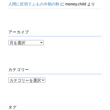
人間に区切てふもの今朝の秋
に
money.child
より
アーカイブ
ア
ー
カ
イ
カテゴリー
ブ
カ
テ
ゴ
リ
タグ
ー