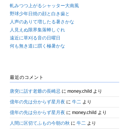
軋みつつ上がるシャッター大南風
野球少年日焼の顔と白き歯と
人声のありて増したる暑さかな
人見えぬ限界集落蝉しぐれ
遠近に草刈る音の日曜日
何も無き道に躓く極暑かな
最近のコメント
唐突に話す老爺の長崎忌
に
money.child
より
億年の先は分からず星月夜
に
牛二
より
億年の先は分からず星月夜
に
money.child
より
人間に区切てふもの今朝の秋
に
牛二
より