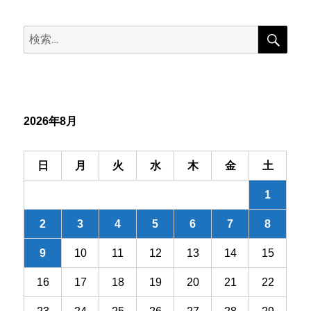
ビ
検
検
索
ゲ
索:
ー
シ
2026年8月
ョ
ン
日
月
火
水
木
金
土
1
2
3
4
5
6
7
8
9
10
11
12
13
14
15
16
17
18
19
20
21
22