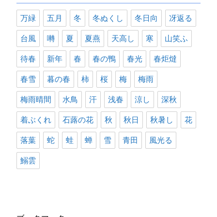
万緑
五月
冬
冬ぬくし
冬日向
冴返る
台風
囀
夏
夏燕
天高し
寒
山笑ふ
待春
新年
春
春の鴨
春光
春炬燵
春雪
暮の春
柿
桜
梅
梅雨
梅雨晴間
水鳥
汗
浅春
涼し
深秋
着ぶくれ
石蕗の花
秋
秋日
秋暑し
花
落葉
蛇
蛙
蝉
雪
青田
風光る
鰯雲