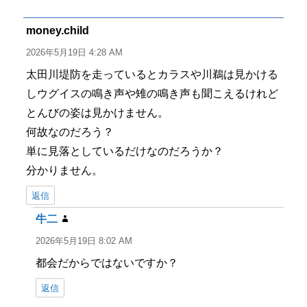
リ
ー
money.child
よ
り:
2026年5月19日 4:28 AM
太田川堤防を走っているとカラスや川鵜は見かける
しウグイスの鳴き声や雉の鳴き声も聞こえるけれど
とんびの姿は見かけません。
何故なのだろう？
単に見落としているだけなのだろうか？
分かりません。
返信
牛二
よ
り:
2026年5月19日 8:02 AM
都会だからではないですか？
返信