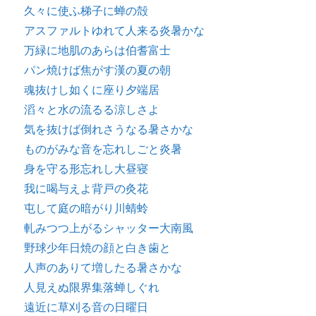
久々に使ふ梯子に蝉の殻
アスファルトゆれて人来る炎暑かな
万緑に地肌のあらは伯耆富士
パン焼けば焦がす漢の夏の朝
魂抜けし如くに座り夕端居
滔々と水の流るる涼しさよ
気を抜けば倒れさうなる暑さかな
ものがみな音を忘れしごと炎暑
身を守る形忘れし大昼寝
我に喝与えよ背戸の灸花
屯して庭の暗がり川蜻蛉
軋みつつ上がるシャッター大南風
野球少年日焼の顔と白き歯と
人声のありて増したる暑さかな
人見えぬ限界集落蝉しぐれ
遠近に草刈る音の日曜日