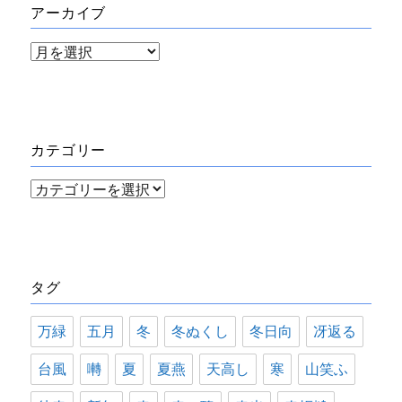
アーカイブ
ア
ー
カ
イ
カテゴリー
ブ
カ
テ
ゴ
リ
タグ
ー
万緑
五月
冬
冬ぬくし
冬日向
冴返る
台風
囀
夏
夏燕
天高し
寒
山笑ふ