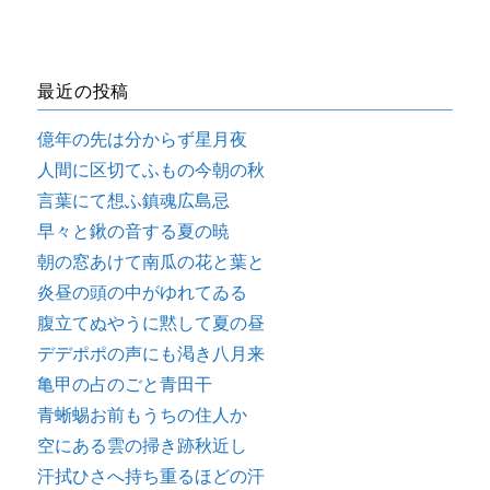
最近の投稿
億年の先は分からず星月夜
人間に区切てふもの今朝の秋
言葉にて想ふ鎮魂広島忌
早々と鍬の音する夏の暁
朝の窓あけて南瓜の花と葉と
炎昼の頭の中がゆれてゐる
腹立てぬやうに黙して夏の昼
デデポポの声にも渇き八月来
亀甲の占のごと青田干
青蜥蜴お前もうちの住人か
空にある雲の掃き跡秋近し
汗拭ひさへ持ち重るほどの汗