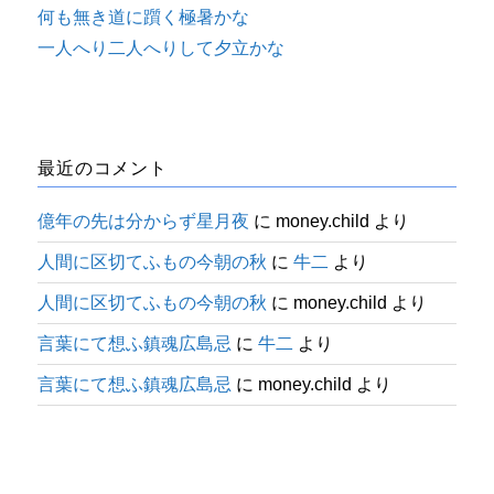
何も無き道に躓く極暑かな
一人へり二人へりして夕立かな
最近のコメント
億年の先は分からず星月夜
に
money.child
より
人間に区切てふもの今朝の秋
に
牛二
より
人間に区切てふもの今朝の秋
に
money.child
より
言葉にて想ふ鎮魂広島忌
に
牛二
より
言葉にて想ふ鎮魂広島忌
に
money.child
より