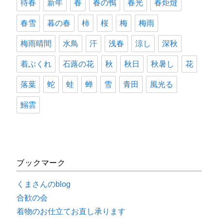
待春
新年
春
春の鴨
春光
春炬燵
春雪
暮の春
柿
桜
梅
梅雨
梅雨晴間
水鳥
汗
浅春
涼し
深秋
着ぶくれ
石蕗の花
秋
秋日
秋暑し
花
落葉
蛇
蛙
蝉
雪
青田
風光る
鰯雲
ブックマーク
くまさんのblog
合歓の会
着物のお仕立てお直し承ります