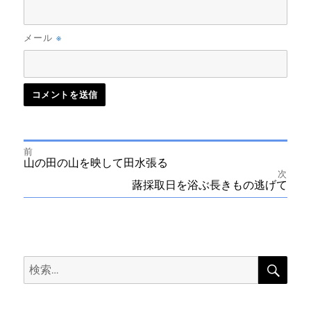
※
メール
前
投
前
山の田の山を映して田水張る
の
次
投
次
蕗採取日を浴ぶ長きもの逃げて
稿
稿:
の
投
ナ
稿:
ビ
検
検
索
ゲ
索:
ー