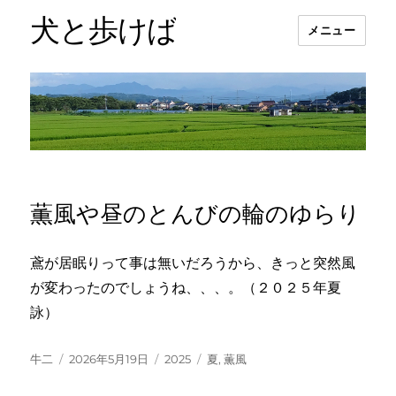
犬と歩けば
メニュー
薫風や昼のとんびの輪のゆらり
鳶が居眠りって事は無いだろうから、きっと突然風
が変わったのでしょうね、、、。（２０２５年夏
詠）
投
投
カ
タ
牛二
2026年5月19日
2025
夏
,
薫風
稿
稿
テ
グ
者
日:
ゴ