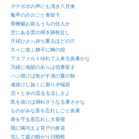
デデポポの声にも渇き八月来
亀甲の占のごと青田干
青蜥蜴お前もうちの住人か
空にある雲の掃き跡秋近し
汗拭ひさへ持ち重るほどの汗
久々に使ふ梯子に蝉の殻
アスファルトゆれて人来る炎暑かな
万緑に地肌のあらは伯耆富士
パン焼けば焦がす漢の夏の朝
魂抜けし如くに座り夕端居
滔々と水の流るる涼しさよ
気を抜けば倒れさうなる暑さかな
ものがみな音を忘れしごと炎暑
身を守る形忘れし大昼寝
我に喝与えよ背戸の灸花
屯して庭の暗がり川蜻蛉