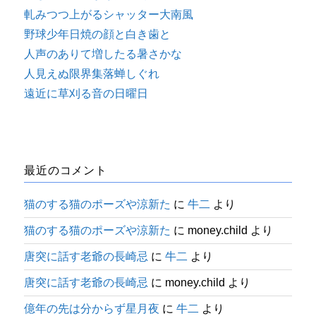
軋みつつ上がるシャッター大南風
野球少年日焼の顔と白き歯と
人声のありて増したる暑さかな
人見えぬ限界集落蝉しぐれ
遠近に草刈る音の日曜日
最近のコメント
猫のする猫のポーズや涼新た
に
牛二
より
猫のする猫のポーズや涼新た
に
money.child
より
唐突に話す老爺の長崎忌
に
牛二
より
唐突に話す老爺の長崎忌
に
money.child
より
億年の先は分からず星月夜
に
牛二
より