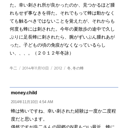
た。幸い刺され所が良かったのか、見つかるほど腫
れもせず事なきを得た。それでもって蜂は動かなく
ても触るべきではないことを覚えたが、それからも
何度も蜂には刺された。今年の夏散歩の途中で久し
ぶりに足長蜂に刺されたら、腕がずいぶん腫れあが
った。子どもの頃の免疫がなくなっているらし
い、、、。（２０１２年冬詠）
投
投
カ
タ
牛二
2014年11月10日
2012
冬
,
冬の蜂
稿
稿
テ
グ
者
日:
ゴ
リ
ー
money.child
よ
り:
2014年11月10日 4:54 AM
蜂は怖いですね、幸い刺された経験は一度か二度程
度だと思います。
偶然ですが牛二さんの同郷のN君もつい最近、蜂に