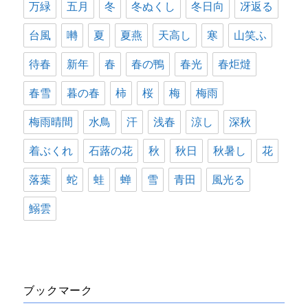
万緑
五月
冬
冬ぬくし
冬日向
冴返る
台風
囀
夏
夏燕
天高し
寒
山笑ふ
待春
新年
春
春の鴨
春光
春炬燵
春雪
暮の春
柿
桜
梅
梅雨
梅雨晴間
水鳥
汗
浅春
涼し
深秋
着ぶくれ
石蕗の花
秋
秋日
秋暑し
花
落葉
蛇
蛙
蝉
雪
青田
風光る
鰯雲
ブックマーク