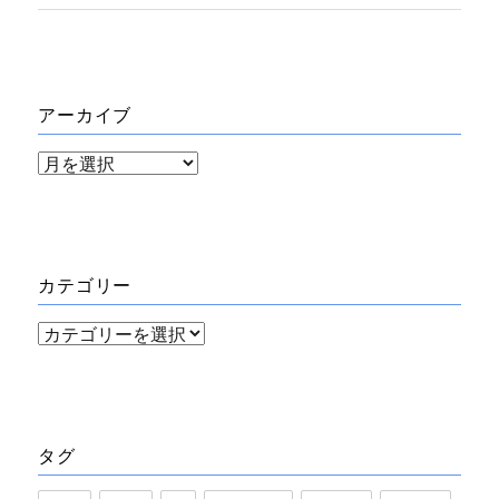
アーカイブ
ア
ー
カ
イ
カテゴリー
ブ
カ
テ
ゴ
リ
タグ
ー