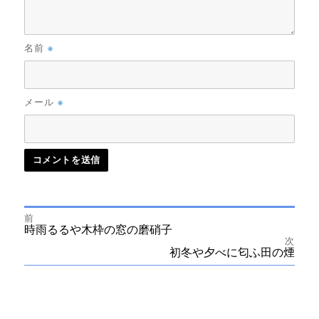
※
名前
※
メール
前
投
前
時雨るるや木枠の窓の磨硝子
の
次
投
次
初冬や夕べに匂ふ田の煙
稿
稿:
の
投
ナ
稿:
ビ