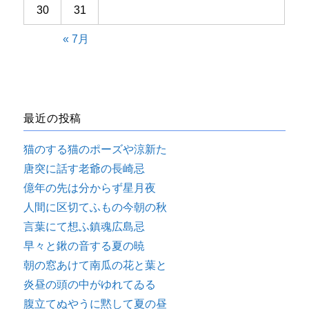
30
31
« 7月
最近の投稿
猫のする猫のポーズや涼新た
唐突に話す老爺の長崎忌
億年の先は分からず星月夜
人間に区切てふもの今朝の秋
言葉にて想ふ鎮魂広島忌
早々と鍬の音する夏の暁
朝の窓あけて南瓜の花と葉と
炎昼の頭の中がゆれてゐる
腹立てぬやうに黙して夏の昼