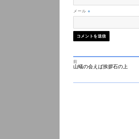
※
メール
前
投
前
山蟻の会えば挨拶石の上
の
投
次
稿
稿:
の
投
ナ
稿:
ビ
ゲ
ー