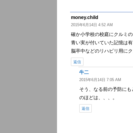
money.child
よ
2015年6月14日 4:52 AM
り:
確か小学校の校庭にクルミの
青い実が付いていた記憶は有
脳卒中などのリハビリ用にク
返信
牛二
よ
2015年6月14日 7:05 AM
り:
そう、なる前の予防にも
のほどは、、、。
返信