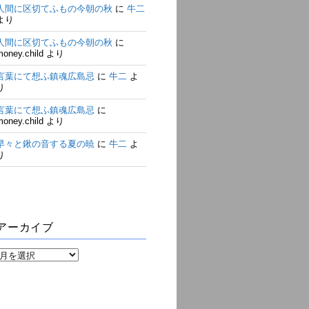
人間に区切てふもの今朝の秋
に
牛二
より
人間に区切てふもの今朝の秋
に
money.child
より
言葉にて想ふ鎮魂広島忌
に
牛二
よ
り
言葉にて想ふ鎮魂広島忌
に
money.child
より
早々と鍬の音する夏の暁
に
牛二
よ
り
アーカイブ
ア
ー
カ
イ