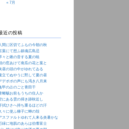
« 7月
最近の投稿
人間に区切てふもの今朝の秋
言葉にて想ふ鎮魂広島忌
早々と鍬の音する夏の暁
朝の窓あけて南瓜の花と葉と
炎昼の頭の中がゆれてゐる
腹立てぬやうに黙して夏の昼
デデポポの声にも渇き八月来
亀甲の占のごと青田干
青蜥蜴お前もうちの住人か
空にある雲の掃き跡秋近し
汗拭ひさへ持ち重るほどの汗
久々に使ふ梯子に蝉の殻
アスファルトゆれて人来る炎暑かな
万緑に地肌のあらは伯耆富士