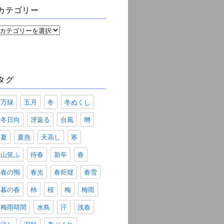
ブ
カテゴリー
カ
テ
ゴ
リ
ー
タグ
万緑
五月
冬
冬ぬくし
冬日向
冴返る
台風
囀
夏
夏燕
天高し
寒
山笑ふ
待春
新年
春
春の鴨
春光
春炬燵
春雪
暮の春
柿
桜
梅
梅雨
梅雨晴間
水鳥
汗
浅春