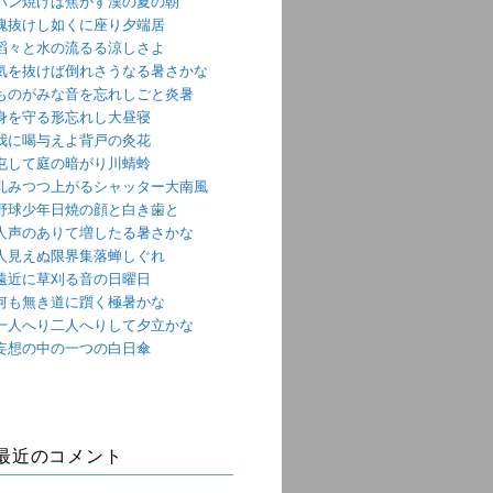
パン焼けば焦がす漢の夏の朝
魂抜けし如くに座り夕端居
滔々と水の流るる涼しさよ
気を抜けば倒れさうなる暑さかな
ものがみな音を忘れしごと炎暑
身を守る形忘れし大昼寝
我に喝与えよ背戸の灸花
屯して庭の暗がり川蜻蛉
軋みつつ上がるシャッター大南風
野球少年日焼の顔と白き歯と
人声のありて増したる暑さかな
人見えぬ限界集落蝉しぐれ
遠近に草刈る音の日曜日
何も無き道に躓く極暑かな
一人へり二人へりして夕立かな
妄想の中の一つの白日傘
最近のコメント