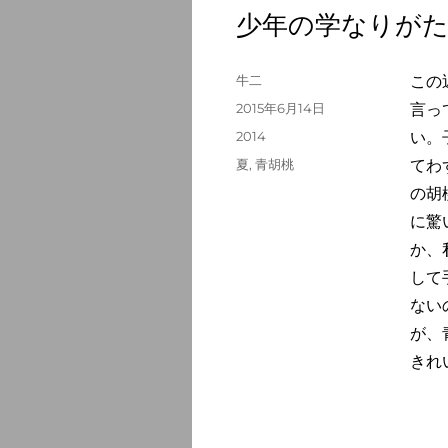
少年の学なりがた
投
牛二
この
稿
投
2015年6月14日
言っ
者
稿
カ
2014
い。
日:
テ
タ
夏
,
青胡桃
てわ
ゴ
グ
の胡
リ
ー
に驚
か、
して
ない
が、
きれ