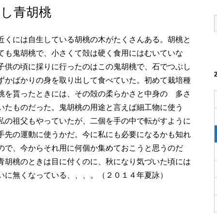
し青胡桃
近くには自生している胡桃の木がたくさんある。胡桃と
ても鬼胡桃で、小さくて殻は硬く食用にはむいていな
子供の頃に採りに行ったのはこの鬼胡桃で、石でつぶし
ずかばかりの身を取り出して食べていた。初めて栽培種
桃を貰ったときには、その殻の柔らかさと中身の 多さ
いたものだった。鬼胡桃の用途と言えば細工物に使う
私の祖父もやっていたが、二個を手の中で転がすように
手先の運動に使うかだ。今に私にも必要になるかも知れ
ので、今からそれ用に何個か集めておこうと思うのだ
青胡桃のときは目に付くのに、秋になり気づいた頃には
いに無くなっている、、、。（２０１４年夏詠）