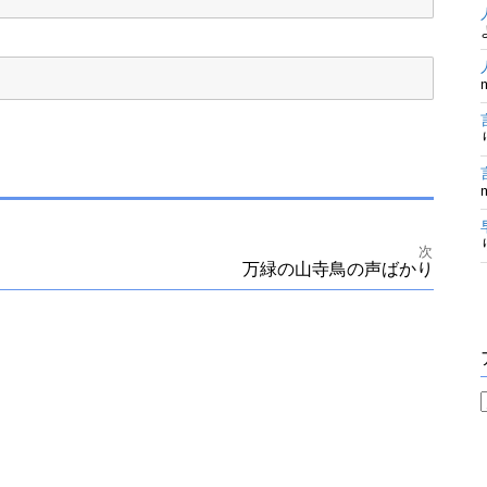
次
万緑の山寺鳥の声ばかり