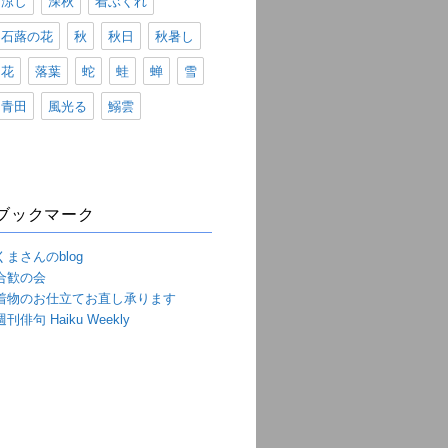
涼し
深秋
着ぶくれ
石蕗の花
秋
秋日
秋暑し
花
落葉
蛇
蛙
蝉
雪
青田
風光る
鰯雲
ブックマーク
くまさんのblog
合歓の会
着物のお仕立てお直し承ります
週刊俳句 Haiku Weekly