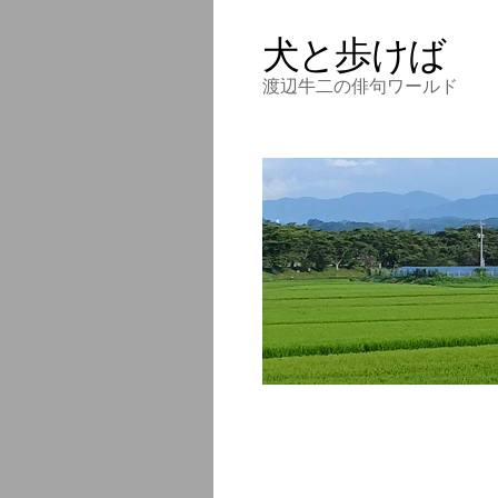
犬と歩けば
渡辺牛二の俳句ワールド