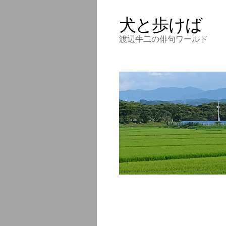
犬と歩けば
渡辺牛二の俳句ワールド