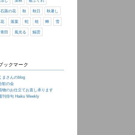
涼し
深秋
着ぶくれ
石蕗の花
秋
秋日
秋暑し
花
落葉
蛇
蛙
蝉
雪
青田
風光る
鰯雲
ブックマーク
くまさんのblog
合歓の会
着物のお仕立てお直し承ります
週刊俳句 Haiku Weekly