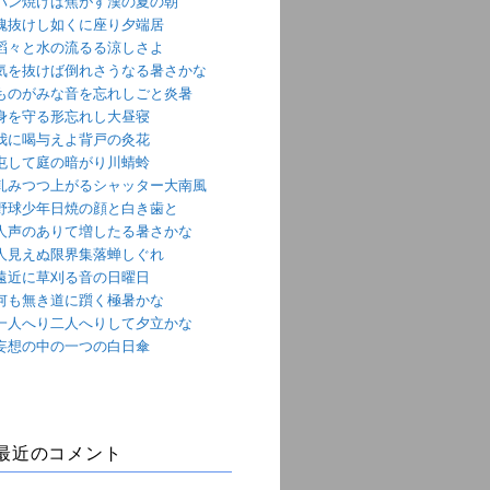
パン焼けば焦がす漢の夏の朝
魂抜けし如くに座り夕端居
滔々と水の流るる涼しさよ
気を抜けば倒れさうなる暑さかな
ものがみな音を忘れしごと炎暑
身を守る形忘れし大昼寝
我に喝与えよ背戸の灸花
屯して庭の暗がり川蜻蛉
軋みつつ上がるシャッター大南風
野球少年日焼の顔と白き歯と
人声のありて増したる暑さかな
人見えぬ限界集落蝉しぐれ
遠近に草刈る音の日曜日
何も無き道に躓く極暑かな
一人へり二人へりして夕立かな
妄想の中の一つの白日傘
最近のコメント