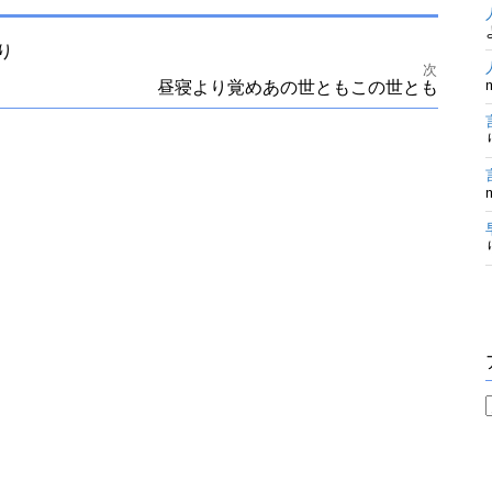
り
次
昼寝より覚めあの世ともこの世とも