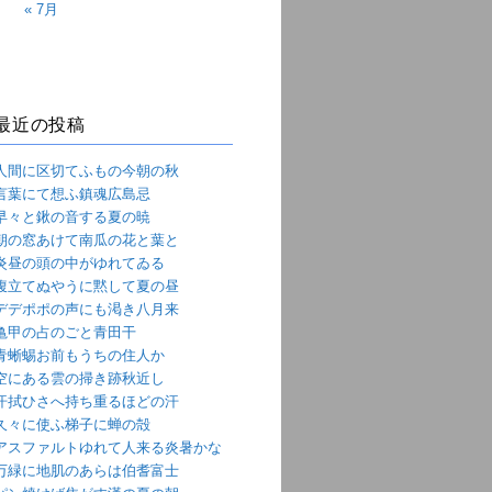
« 7月
最近の投稿
人間に区切てふもの今朝の秋
言葉にて想ふ鎮魂広島忌
早々と鍬の音する夏の暁
朝の窓あけて南瓜の花と葉と
炎昼の頭の中がゆれてゐる
腹立てぬやうに黙して夏の昼
デデポポの声にも渇き八月来
亀甲の占のごと青田干
青蜥蜴お前もうちの住人か
空にある雲の掃き跡秋近し
汗拭ひさへ持ち重るほどの汗
久々に使ふ梯子に蝉の殻
アスファルトゆれて人来る炎暑かな
万緑に地肌のあらは伯耆富士