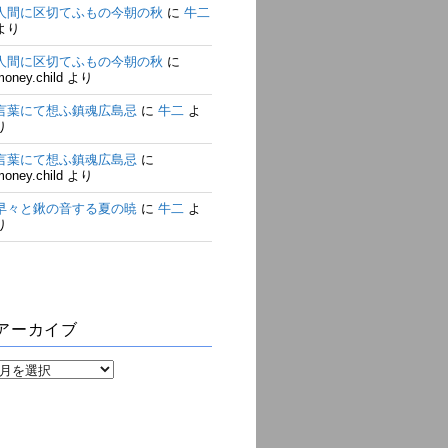
人間に区切てふもの今朝の秋
に
牛二
より
人間に区切てふもの今朝の秋
に
money.child
より
言葉にて想ふ鎮魂広島忌
に
牛二
よ
り
言葉にて想ふ鎮魂広島忌
に
money.child
より
早々と鍬の音する夏の暁
に
牛二
よ
り
アーカイブ
ア
ー
カ
イ