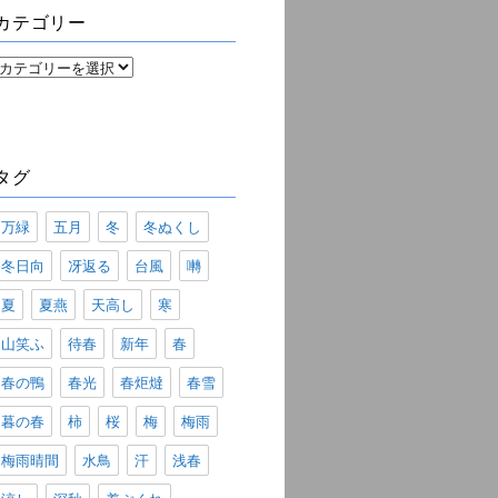
ブ
カテゴリー
カ
テ
ゴ
リ
ー
タグ
万緑
五月
冬
冬ぬくし
冬日向
冴返る
台風
囀
夏
夏燕
天高し
寒
山笑ふ
待春
新年
春
春の鴨
春光
春炬燵
春雪
暮の春
柿
桜
梅
梅雨
梅雨晴間
水鳥
汗
浅春