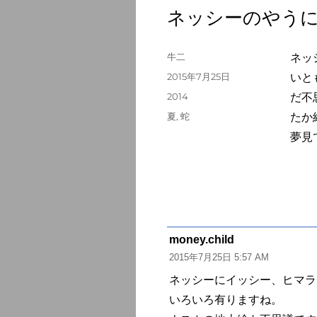
ネッシーのやう
投
牛二
ネッ
稿
投
2015年7月25日
いと
者
稿
カ
2014
だ不
日:
テ
タ
夏
,
蛇
たか
ゴ
グ
夢見
リ
ー
money.child
よ
2015年7月25日 5:57 AM
り:
ネッシーにイッシー、ヒマラ
いろいろ有りますね。