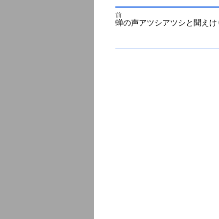
前
投
前
蝉の声アツシアツシと聞えけ
の
投
次
稿
稿:
の
投
ナ
稿:
ビ
ゲ
ー
シ
ョ
ン