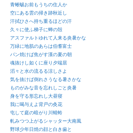
青蜥蜴お前もうちの住人か
空にある雲の掃き跡秋近し
汗拭ひさへ持ち重るほどの汗
久々に使ふ梯子に蝉の殻
アスファルトゆれて人来る炎暑かな
万緑に地肌のあらは伯耆富士
パン焼けば焦がす漢の夏の朝
魂抜けし如くに座り夕端居
滔々と水の流るる涼しさよ
気を抜けば倒れさうなる暑さかな
ものがみな音を忘れしごと炎暑
身を守る形忘れし大昼寝
我に喝与えよ背戸の灸花
屯して庭の暗がり川蜻蛉
軋みつつ上がるシャッター大南風
野球少年日焼の顔と白き歯と