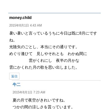
稿
稿
テ
グ
者
日:
ゴ
リ
ー
money.child
よ
り:
2015年8月1日 4:43 AM
暑い暑いと言っているうちに今日は既に8月にです
ね。
光陰矢のごとし、本当にその通りです。
めぐり逢ひて 見しやそれとも わかぬ間に
雲がくれにし 夜半の月かな
雲にかくれた月の歌を思い出しました。
返信
牛二
よ
り:
2015年8月1日 7:23 AM
夏の月で夜空がきれいですね。
つかの間の涼しさを貰っています。