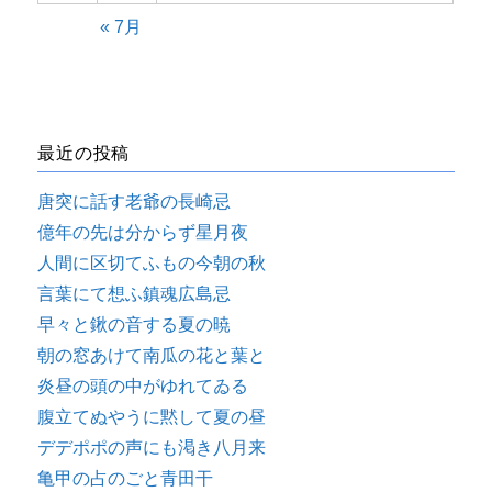
« 7月
最近の投稿
唐突に話す老爺の長崎忌
億年の先は分からず星月夜
人間に区切てふもの今朝の秋
言葉にて想ふ鎮魂広島忌
早々と鍬の音する夏の暁
朝の窓あけて南瓜の花と葉と
炎昼の頭の中がゆれてゐる
腹立てぬやうに黙して夏の昼
デデポポの声にも渇き八月来
亀甲の占のごと青田干