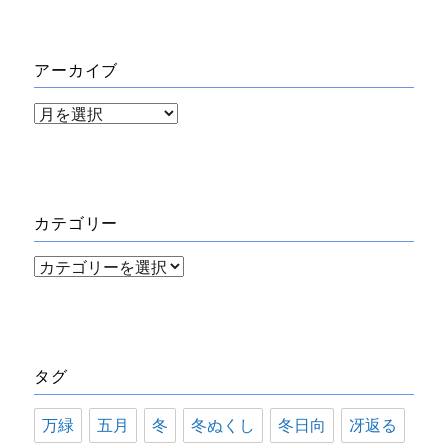
アーカイブ
ア
ー
カ
イ
カテゴリー
ブ
カ
テ
ゴ
リ
タグ
ー
万緑
五月
冬
冬ぬくし
冬日向
冴返る