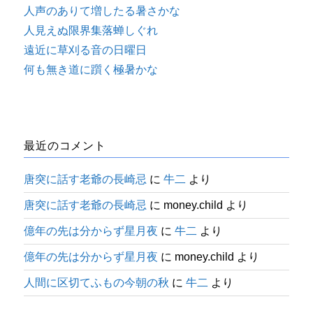
人声のありて増したる暑さかな
人見えぬ限界集落蝉しぐれ
遠近に草刈る音の日曜日
何も無き道に躓く極暑かな
最近のコメント
唐突に話す老爺の長崎忌
に
牛二
より
唐突に話す老爺の長崎忌
に
money.child
より
億年の先は分からず星月夜
に
牛二
より
億年の先は分からず星月夜
に
money.child
より
人間に区切てふもの今朝の秋
に
牛二
より