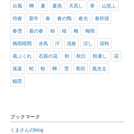
台風
囀
夏
夏燕
天高し
寒
山笑ふ
待春
新年
春
春の鴨
春光
春炬燵
春雪
暮の春
柿
桜
梅
梅雨
梅雨晴間
水鳥
汗
浅春
涼し
深秋
着ぶくれ
石蕗の花
秋
秋日
秋暑し
花
落葉
蛇
蛙
蝉
雪
青田
風光る
鰯雲
ブックマーク
くまさんのblog