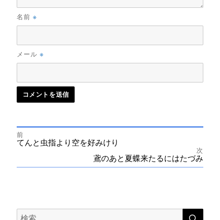
※
名前
※
メール
前
投
前
てんと虫指より空を好みけり
の
次
投
次
鳶のあと夏蝶来たるにはたづみ
稿
稿:
の
投
ナ
稿:
ビ
検
検
索