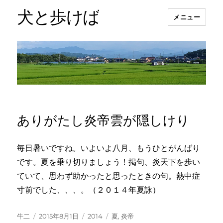
犬と歩けば
メニュー
ありがたし炎帝雲が隠しけり
毎日暑いですね。いよいよ八月、もうひとがんばり
です。夏を乗り切りましょう！掲句、炎天下を歩い
ていて、思わず助かったと思ったときの句。熱中症
寸前でした、、、。（２０１４年夏詠）
投
投
カ
タ
牛二
2015年8月1日
2014
夏
,
炎帝