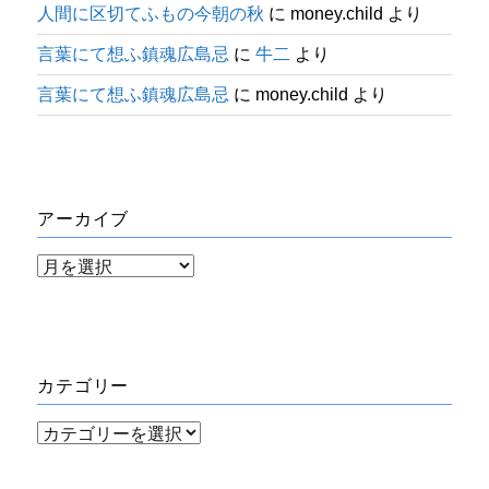
人間に区切てふもの今朝の秋
に
money.child
より
言葉にて想ふ鎮魂広島忌
に
牛二
より
言葉にて想ふ鎮魂広島忌
に
money.child
より
アーカイブ
ア
ー
カ
イ
カテゴリー
ブ
カ
テ