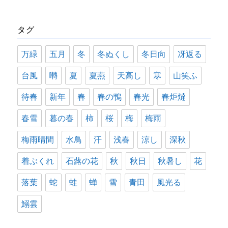
ゴ
リ
タグ
ー
万緑
五月
冬
冬ぬくし
冬日向
冴返る
台風
囀
夏
夏燕
天高し
寒
山笑ふ
待春
新年
春
春の鴨
春光
春炬燵
春雪
暮の春
柿
桜
梅
梅雨
梅雨晴間
水鳥
汗
浅春
涼し
深秋
着ぶくれ
石蕗の花
秋
秋日
秋暑し
花
落葉
蛇
蛙
蝉
雪
青田
風光る
鰯雲