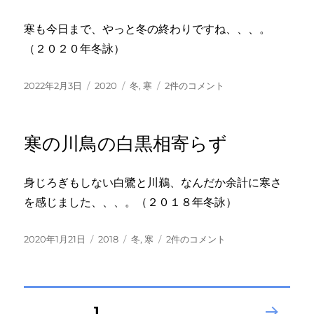
ま
で
寒も今日まで、やっと冬の終わりですね、、、。
つ
（２０２０年冬詠）
か
り
聞
投
カ
タ
雲
2022年2月3日
2020
冬
,
寒
2件のコメント
く
稿
テ
グ
と
夜
日:
ゴ
雲
汽
リ
そ
車
寒の川鳥の白黒相寄らず
ー
の
へ
間
の
よ
身じろぎもしない白鷺と川鵜、なんだか余計に寒さ
り
を感じました、、、。（２０１８年冬詠）
寒
夕
日
投
カ
タ
寒
2020年1月21日
2018
冬
,
寒
2件のコメント
へ
稿
テ
グ
の
の
日:
ゴ
川
リ
鳥
ー
の
投
固定ページ
1
白