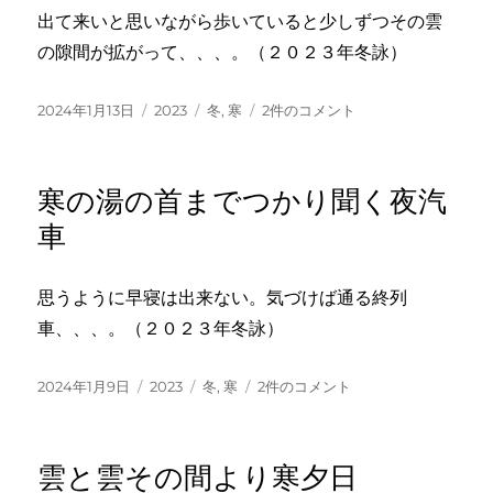
鉛
出て来いと思いながら歩いていると少しずつその雲
色
の隙間が拡がって、、、。（２０２３年冬詠）
へ
の
投
カ
タ
寒
2024年1月13日
2023
冬
,
寒
2件のコメント
稿
テ
グ
朝
日:
ゴ
日
リ
雲
寒の湯の首までつかり聞く夜汽
ー
の
隙
車
間
を
広
思うように早寝は出来ない。気づけば通る終列
げ
車、、、。（２０２３年冬詠）
つ
つ
投
カ
タ
寒
2024年1月9日
2023
冬
,
寒
2件のコメント
へ
稿
テ
グ
の
の
日:
ゴ
湯
リ
の
雲と雲その間より寒夕日
ー
首