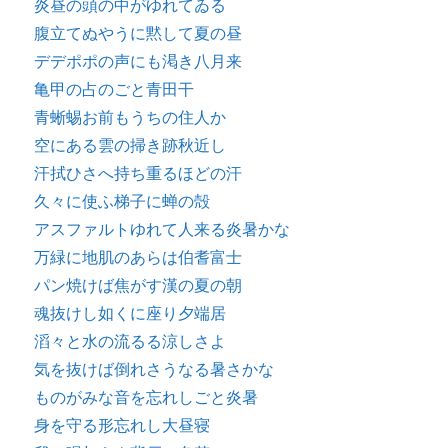
炎昼の頭の中がゆれてゐる
腹立てぬやうに黙して夏の昼
デデポポの声にも渇き八月来
亀甲の占のごと青田干
青蜥蜴お前もうちの住人か
空にある雲の掃き跡秋近し
汗拭ひさへ持ち重るほどの汗
久々に使ふ梯子に蝉の殻
アスファルトゆれて人来る炎暑かな
万緑に地肌のあらは伯耆富士
パン焼けば焦がす漢の夏の朝
魂抜けし如くに座り夕端居
滔々と水の流るる涼しさよ
気を抜けば倒れさうなる暑さかな
ものがみな音を忘れしごと炎暑
身を守る形忘れし大昼寝