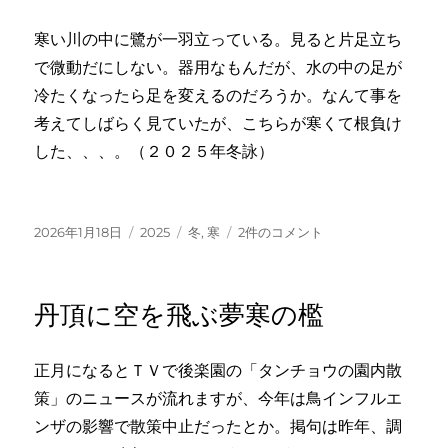
下
に
寒い川の中に鷺が一羽立っている。見ると片足立ち
水
で微動だにしない。器用なもんだが、水の中の足が
の
音
冷たくなったら足を変えるのだろうか。なんて事を
へ
考えてしばらく見ていたが、こちらが寒くて根負け
の
した、、、。（２０２５年冬詠）
投
カ
タ
寒
2026年1月18日
2025
冬
,
寒
2件のコメント
稿
テ
グ
の
日:
ゴ
川
リ
片
丹頂に空を飛ぶ夢寒の檻
ー
足
立
ち
正月になるとＴＶで後楽園の「タンチョウの園内散
の
策」のニュースが流れますが、今年は鳥インフルエ
鷺
一
ンザの影響で散策中止だったとか。掲句は昨年、調
羽