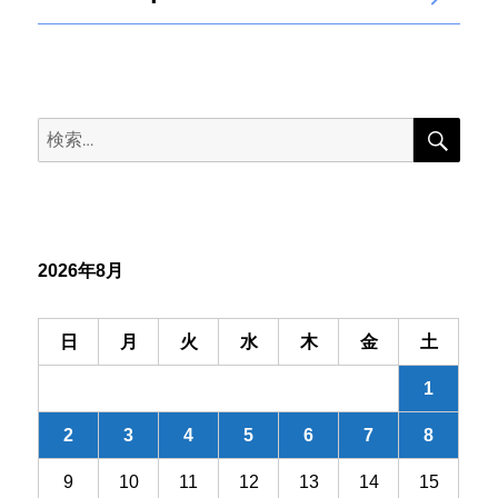
黒
次の
稿
相
ペー
寄
ジ
ら
の
ず
検
検
へ
索
ペ
の
索:
ー
ジ
2026年8月
送
日
月
火
水
木
金
土
り
1
2
3
4
5
6
7
8
9
10
11
12
13
14
15