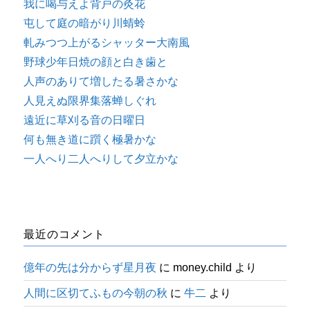
我に喝与えよ背戸の灸花
屯して庭の暗がり川蜻蛉
軋みつつ上がるシャッター大南風
野球少年日焼の顔と白き歯と
人声のありて増したる暑さかな
人見えぬ限界集落蝉しぐれ
遠近に草刈る音の日曜日
何も無き道に躓く極暑かな
一人へり二人へりして夕立かな
最近のコメント
億年の先は分からず星月夜
に
money.child
より
人間に区切てふもの今朝の秋
に
牛二
より