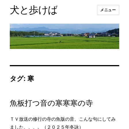
犬と歩けば
メニュー
タグ:
寒
魚板打つ音の寒寒寒の寺
ＴＶ放送の修行の寺の魚版の音、こんな句にしてみ
ました、、、。（２０２５年冬詠）