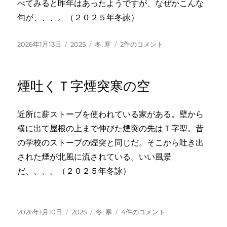
べてみると昨年はあったようですが、なぜかこんな
へ
句が、、、。（２０２５年冬詠）
の
投
カ
タ
丹
2026年1月13日
2025
冬
,
寒
2件のコメント
稿
テ
グ
頂
日:
ゴ
に
リ
空
煙吐くＴ字煙突寒の空
ー
を
飛
ぶ
近所に薪ストーブを使われている家がある。壁から
夢
横に出て屋根の上まで伸びた煙突の先はＴ字型。昔
寒
の
の学校のストーブの煙突と同じだ。そこから吐き出
檻
された煙が北風に流されている。いい風景
へ
だ、、、。（２０２５年冬詠）
の
投
カ
タ
煙
2026年1月10日
2025
冬
,
寒
4件のコメント
稿
テ
グ
吐