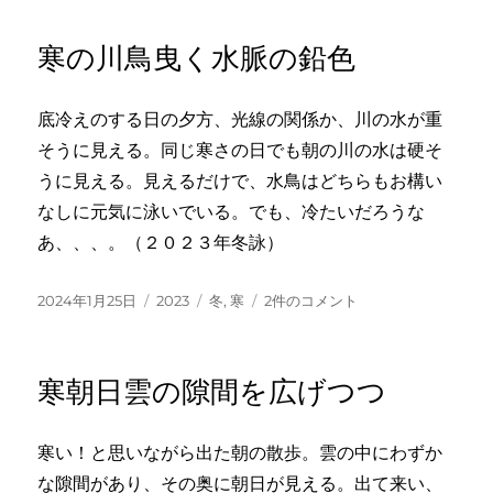
日:
ゴ
く
リ
Ｔ
寒の川鳥曳く水脈の鉛色
ー
字
煙
突
底冷えのする日の夕方、光線の関係か、川の水が重
寒
そうに見える。同じ寒さの日でも朝の川の水は硬そ
の
空
うに見える。見えるだけで、水鳥はどちらもお構い
へ
なしに元気に泳いでいる。でも、冷たいだろうな
の
あ、、、。（２０２３年冬詠）
投
カ
タ
寒
2024年1月25日
2023
冬
,
寒
2件のコメント
稿
テ
グ
の
日:
ゴ
川
リ
鳥
寒朝日雲の隙間を広げつつ
ー
曳
く
水
寒い！と思いながら出た朝の散歩。雲の中にわずか
脈
な隙間があり、その奥に朝日が見える。出て来い、
の