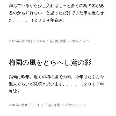
満ちているから少し入ればもっと多くの梅の木があ
るのかも知れない、と思っただけでまた車を走らせ
た、、、。（２０２４年春詠）
投
カ
タ
梅
2025年3月22日
2024
春
,
梅
,
梅園
2件のコメント
稿
テ
グ
二
日:
ゴ
本
リ
あ
梅園の風をとらへし鳶の影
ー
れ
ば
梅
掲句は昨年、近くの梅の里での句。今年はたぶん今
園
週末ぐらいが見頃と思います、、、。（２０１７年
匂
ひ
春詠）
け
り
投
カ
タ
梅
2018年3月16日
2017
春
,
梅園
2件のコメント
へ
稿
テ
グ
園
の
日:
ゴ
の