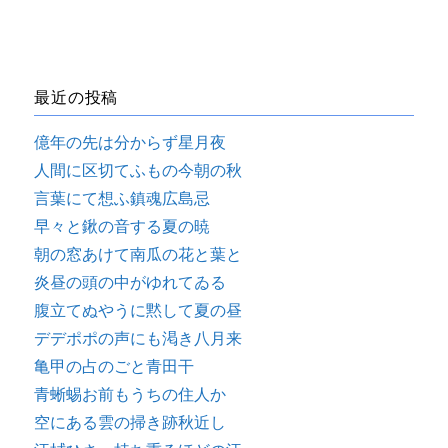
最近の投稿
億年の先は分からず星月夜
人間に区切てふもの今朝の秋
言葉にて想ふ鎮魂広島忌
早々と鍬の音する夏の暁
朝の窓あけて南瓜の花と葉と
炎昼の頭の中がゆれてゐる
腹立てぬやうに黙して夏の昼
デデポポの声にも渇き八月来
亀甲の占のごと青田干
青蜥蜴お前もうちの住人か
空にある雲の掃き跡秋近し