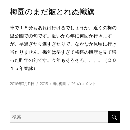
リ
風
梅園のまだ皺とれぬ幟旗
ー
を
と
ら
車で１５分もあれば行けるでしょうか。近くの梅の
へ
里公園での句です。近いから年に何回か行きます
し
鳶
が、早過ぎたり遅すぎたりで、なかなか見頃に行き
の
当たりません。掲句は早すぎて梅祭の幟旗を見て帰
影
った昨年の句です。今年もそろそろ、、、。（２０
へ
の
１５年春詠）
投
カ
タ
梅
2016年3月11日
2015
春
,
梅園
2件のコメント
稿
テ
グ
園
日:
ゴ
の
リ
ま
ー
だ
検
皺
検
索
と
索:
れ