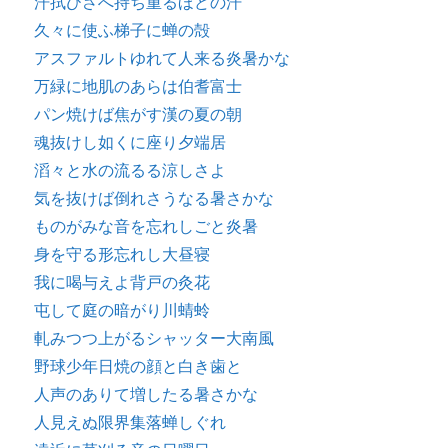
汗拭ひさへ持ち重るほどの汗
久々に使ふ梯子に蝉の殻
アスファルトゆれて人来る炎暑かな
万緑に地肌のあらは伯耆富士
パン焼けば焦がす漢の夏の朝
魂抜けし如くに座り夕端居
滔々と水の流るる涼しさよ
気を抜けば倒れさうなる暑さかな
ものがみな音を忘れしごと炎暑
身を守る形忘れし大昼寝
我に喝与えよ背戸の灸花
屯して庭の暗がり川蜻蛉
軋みつつ上がるシャッター大南風
野球少年日焼の顔と白き歯と
人声のありて増したる暑さかな
人見えぬ限界集落蝉しぐれ