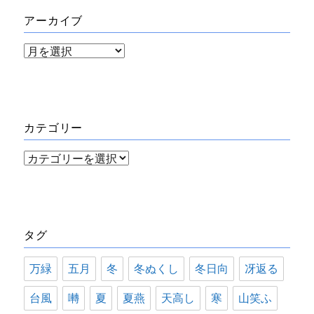
アーカイブ
ア
ー
カ
イ
カテゴリー
ブ
カ
テ
ゴ
リ
タグ
ー
万緑
五月
冬
冬ぬくし
冬日向
冴返る
台風
囀
夏
夏燕
天高し
寒
山笑ふ