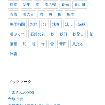
待春
新年
春
春の鴨
春光
春炬燵
春雪
暮の春
柿
桜
梅
梅雨
梅雨晴間
水鳥
汗
浅春
涼し
深秋
着ぶくれ
石蕗の花
秋
秋日
秋暑し
花
落葉
蛇
蛙
蝉
雪
青田
風光る
鰯雲
ブックマーク
くまさんのblog
合歓の会