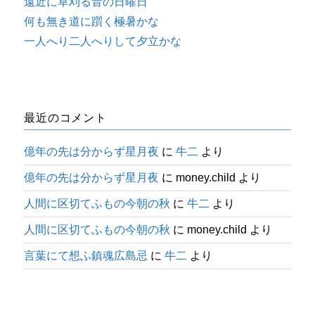
遠近に草刈る音の日曜日
何も無き道に躓く極暑かな
一人へり二人へりして夕立かな
最近のコメント
億年の先は分からず星月夜
に
牛二
より
億年の先は分からず星月夜
に
money.child
より
人間に区切てふもの今朝の秋
に
牛二
より
人間に区切てふもの今朝の秋
に
money.child
より
言葉にて想ふ鎮魂広島忌
に
牛二
より