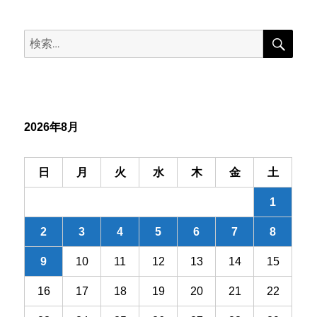
ビ
検
検
索
ゲ
索:
ー
シ
2026年8月
ョ
ン
日
月
火
水
木
金
土
1
2
3
4
5
6
7
8
9
10
11
12
13
14
15
16
17
18
19
20
21
22