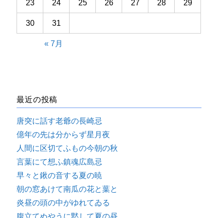
23
24
25
26
27
28
29
30
31
« 7月
最近の投稿
唐突に話す老爺の長崎忌
億年の先は分からず星月夜
人間に区切てふもの今朝の秋
言葉にて想ふ鎮魂広島忌
早々と鍬の音する夏の暁
朝の窓あけて南瓜の花と葉と
炎昼の頭の中がゆれてゐる
腹立てぬやうに黙して夏の昼