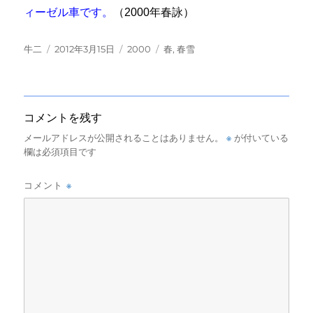
ィーゼル車です。
（2000年春詠）
投
投
カ
タ
牛二
2012年3月15日
2000
春
,
春雪
稿
稿
テ
グ
者
日:
ゴ
リ
ー
コメントを残す
※
メールアドレスが公開されることはありません。
が付いている
欄は必須項目です
※
コメント