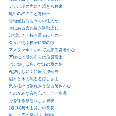
デデポポの声にも渇き八月来
亀甲の占のごと青田干
青蜥蜴お前もうちの住人か
空にある雲の掃き跡秋近し
汗拭ひさへ持ち重るほどの汗
久々に使ふ梯子に蝉の殻
アスファルトゆれて人来る炎暑かな
万緑に地肌のあらは伯耆富士
パン焼けば焦がす漢の夏の朝
魂抜けし如くに座り夕端居
滔々と水の流るる涼しさよ
気を抜けば倒れさうなる暑さかな
ものがみな音を忘れしごと炎暑
身を守る形忘れし大昼寝
我に喝与えよ背戸の灸花
屯して庭の暗がり川蜻蛉