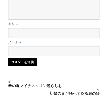
※
名前
※
メール
前
投
前
春の堰マイナスイオン溢らしむ
の
次
投
次
初蝶のまだ飛べずゐる庭の冷
稿
稿:
の
投
ナ
稿: