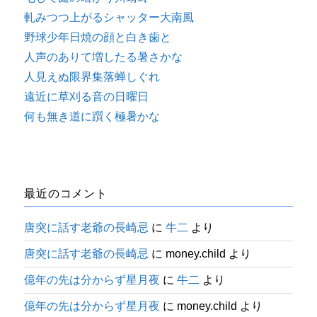
軋みつつ上がるシャッター大南風
野球少年日焼の顔と白き歯と
人声のありて増したる暑さかな
人見えぬ限界集落蝉しぐれ
遠近に草刈る音の日曜日
何も無き道に躓く極暑かな
最近のコメント
唐突に話す老爺の長崎忌
に
牛二
より
唐突に話す老爺の長崎忌
に
money.child
より
億年の先は分からず星月夜
に
牛二
より
億年の先は分からず星月夜
に
money.child
より