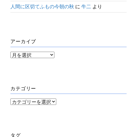
人間に区切てふもの今朝の秋
に
牛二
より
アーカイブ
ア
ー
カ
イ
カテゴリー
ブ
カ
テ
ゴ
リ
タグ
ー