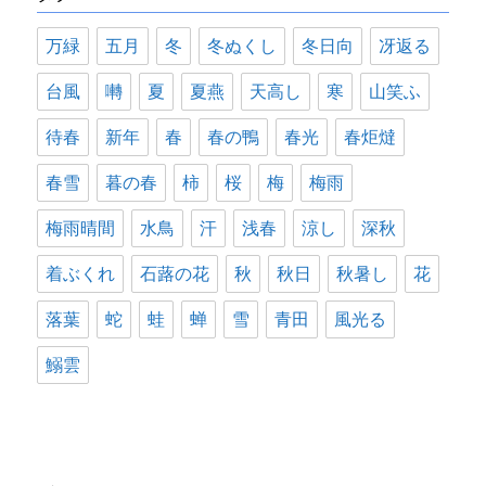
万緑
五月
冬
冬ぬくし
冬日向
冴返る
台風
囀
夏
夏燕
天高し
寒
山笑ふ
待春
新年
春
春の鴨
春光
春炬燵
春雪
暮の春
柿
桜
梅
梅雨
梅雨晴間
水鳥
汗
浅春
涼し
深秋
着ぶくれ
石蕗の花
秋
秋日
秋暑し
花
落葉
蛇
蛙
蝉
雪
青田
風光る
鰯雲