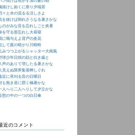
パン焼けば焦がす漢の夏の朝
魂抜けし如くに座り夕端居
滔々と水の流るる涼しさよ
気を抜けば倒れさうなる暑さかな
ものがみな音を忘れしごと炎暑
身を守る形忘れし大昼寝
我に喝与えよ背戸の灸花
屯して庭の暗がり川蜻蛉
軋みつつ上がるシャッター大南風
野球少年日焼の顔と白き歯と
人声のありて増したる暑さかな
人見えぬ限界集落蝉しぐれ
遠近に草刈る音の日曜日
何も無き道に躓く極暑かな
一人へり二人へりして夕立かな
妄想の中の一つの白日傘
最近のコメント