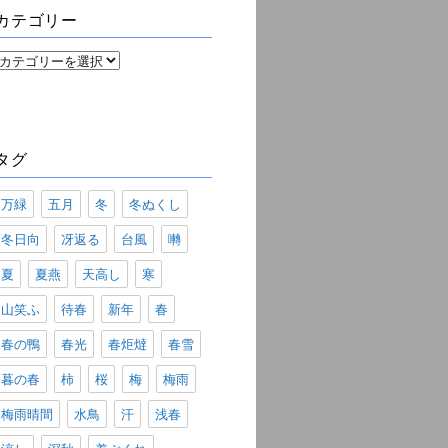
ブ
カテゴリー
カ
テ
ゴ
リ
ー
タグ
万緑
五月
冬
冬ぬくし
冬日向
冴返る
台風
囀
夏
夏燕
天高し
寒
山笑ふ
待春
新年
春
春の鴨
春光
春炬燵
春雪
暮の春
柿
桜
梅
梅雨
梅雨晴間
水鳥
汗
浅春