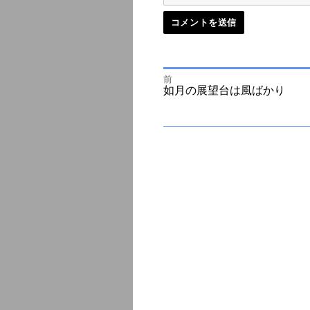
前
投
前
如月の展望台は風ばかり
の
投
次
稿
稿:
の
投
ナ
稿:
ビ
ゲ
ー
シ
ョ