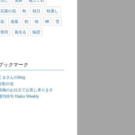
涼し
深秋
着ぶくれ
石蕗の花
秋
秋日
秋暑し
花
落葉
蛇
蛙
蝉
雪
青田
風光る
鰯雲
ブックマーク
くまさんのblog
合歓の会
着物のお仕立てお直し承ります
週刊俳句 Haiku Weekly