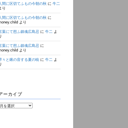
人間に区切てふもの今朝の秋
に
牛二
より
人間に区切てふもの今朝の秋
に
money.child
より
言葉にて想ふ鎮魂広島忌
に
牛二
よ
り
言葉にて想ふ鎮魂広島忌
に
money.child
より
早々と鍬の音する夏の暁
に
牛二
よ
り
アーカイブ
ア
ー
カ
イ