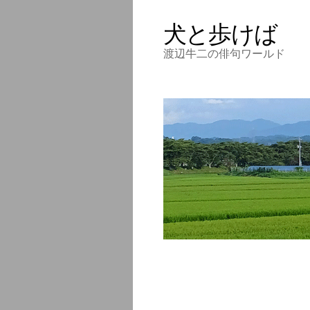
犬と歩けば
渡辺牛二の俳句ワールド