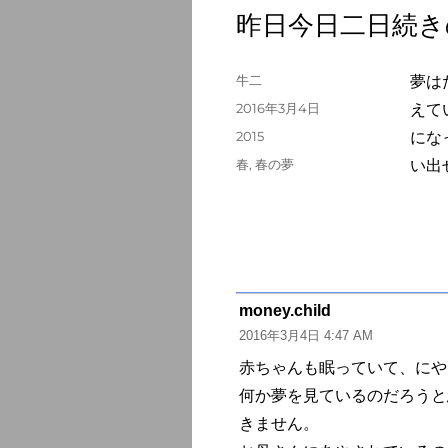
昨日今日二日続き
投
牛二
夢は
稿
投
2016年3月4日
えて
者
稿
カ
2015
にな
日:
テ
タ
春
,
春の夢
い出
ゴ
グ
リ
ー
money.child
よ
2016年3月4日 4:47 AM
り:
赤ちゃんも眠っていて、にや
何か夢を見ているのだろうと
きません。