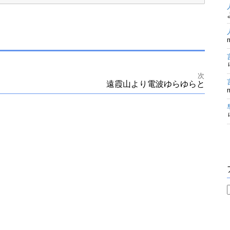
次
遠霞山より電波ゆらゆらと