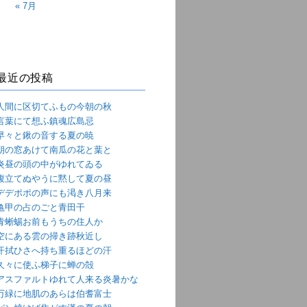
« 7月
最近の投稿
人間に区切てふもの今朝の秋
言葉にて想ふ鎮魂広島忌
早々と鍬の音する夏の暁
朝の窓あけて南瓜の花と葉と
炎昼の頭の中がゆれてゐる
腹立てぬやうに黙して夏の昼
デデポポの声にも渇き八月来
亀甲の占のごと青田干
青蜥蜴お前もうちの住人か
空にある雲の掃き跡秋近し
汗拭ひさへ持ち重るほどの汗
久々に使ふ梯子に蝉の殻
アスファルトゆれて人来る炎暑かな
万緑に地肌のあらは伯耆富士