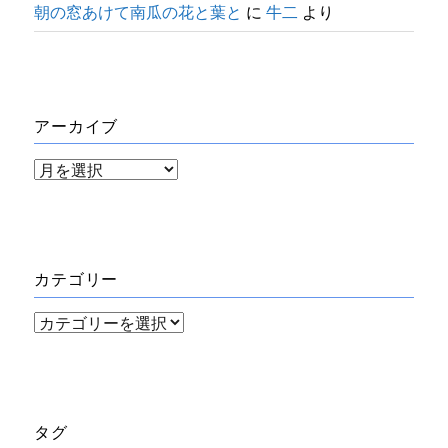
朝の窓あけて南瓜の花と葉と
に
牛二
より
アーカイブ
ア
ー
カ
イ
カテゴリー
ブ
カ
テ
ゴ
リ
タグ
ー