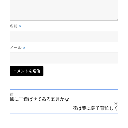
※
名前
※
メール
前
投
前
風に耳遊ばせてゐる五月かな
の
次
投
次
花は葉に烏子育忙しく
稿
稿:
の
投
ナ
稿: