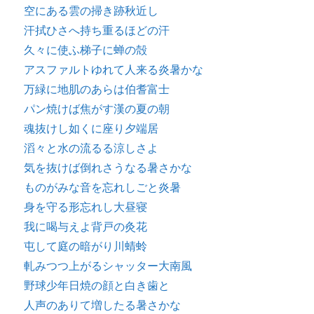
空にある雲の掃き跡秋近し
汗拭ひさへ持ち重るほどの汗
久々に使ふ梯子に蝉の殻
アスファルトゆれて人来る炎暑かな
万緑に地肌のあらは伯耆富士
パン焼けば焦がす漢の夏の朝
魂抜けし如くに座り夕端居
滔々と水の流るる涼しさよ
気を抜けば倒れさうなる暑さかな
ものがみな音を忘れしごと炎暑
身を守る形忘れし大昼寝
我に喝与えよ背戸の灸花
屯して庭の暗がり川蜻蛉
軋みつつ上がるシャッター大南風
野球少年日焼の顔と白き歯と
人声のありて増したる暑さかな