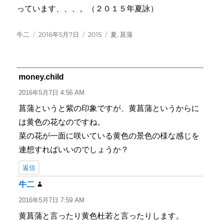
っています、、、。（２０１５年夏詠）
投
投
カ
タ
牛二
2016年5月7日
2015
夏
,
菖蒲
稿
稿
テ
グ
者
日:
ゴ
リ
ー
money.child
よ
り:
2016年5月7日 4:56 AM
菖蒲というと紫の印象ですが、黄菖蒲というからに
は黄色の花なのですね。
菜の花が一面に咲いている黄色の景色の様な感じを
連想すればいいのでしょうか？
返信
牛二
よ
り:
2016年5月7日 7:59 AM
黄菖蒲と言ったり黄色杜若と言ったりします。