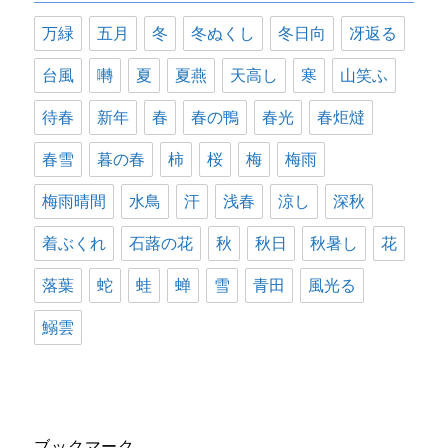
万緑
五月
冬
冬ぬくし
冬日向
冴返る
台風
囀
夏
夏燕
天高し
寒
山笑ふ
待春
新年
春
春の鴨
春光
春炬燵
春雪
暮の春
柿
桜
梅
梅雨
梅雨晴間
水鳥
汗
浅春
涼し
深秋
着ぶくれ
石蕗の花
秋
秋日
秋暑し
花
落葉
蛇
蛙
蝉
雪
青田
風光る
鰯雲
ブックマーク