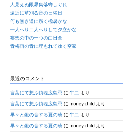
人見えぬ限界集落蝉しぐれ
遠近に草刈る音の日曜日
何も無き道に躓く極暑かな
一人へり二人へりして夕立かな
妄想の中の一つの白日傘
青梅雨の青に埋もれてゆく空家
最近のコメント
言葉にて想ふ鎮魂広島忌
に
牛二
より
言葉にて想ふ鎮魂広島忌
に
money.child
より
早々と鍬の音する夏の暁
に
牛二
より
早々と鍬の音する夏の暁
に
money.child
より