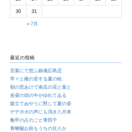
30
31
« 7月
最近の投稿
言葉にて想ふ鎮魂広島忌
早々と鍬の音する夏の暁
朝の窓あけて南瓜の花と葉と
炎昼の頭の中がゆれてゐる
腹立てぬやうに黙して夏の昼
デデポポの声にも渇き八月来
亀甲の占のごと青田干
青蜥蜴お前もうちの住人か