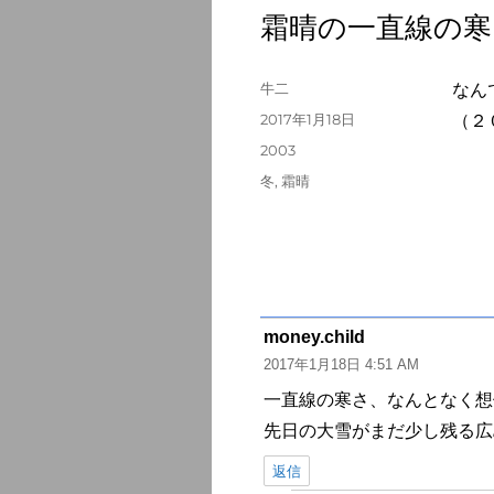
霜晴の一直線の寒
投
牛二
なん
稿
投
2017年1月18日
（２
者
稿
カ
2003
日:
テ
タ
冬
,
霜晴
ゴ
グ
リ
ー
money.child
よ
2017年1月18日 4:51 AM
り:
一直線の寒さ、なんとなく想
先日の大雪がまだ少し残る広
返信