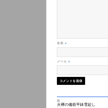
※
名前
※
メール
前
投
前
火襷の備前平鉢雪起し
の