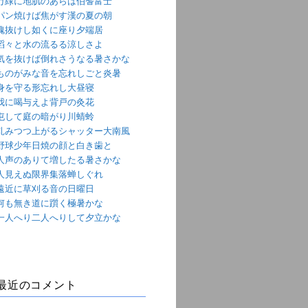
万緑に地肌のあらは伯耆富士
パン焼けば焦がす漢の夏の朝
魂抜けし如くに座り夕端居
滔々と水の流るる涼しさよ
気を抜けば倒れさうなる暑さかな
ものがみな音を忘れしごと炎暑
身を守る形忘れし大昼寝
我に喝与えよ背戸の灸花
屯して庭の暗がり川蜻蛉
軋みつつ上がるシャッター大南風
野球少年日焼の顔と白き歯と
人声のありて増したる暑さかな
人見えぬ限界集落蝉しぐれ
遠近に草刈る音の日曜日
何も無き道に躓く極暑かな
一人へり二人へりして夕立かな
最近のコメント