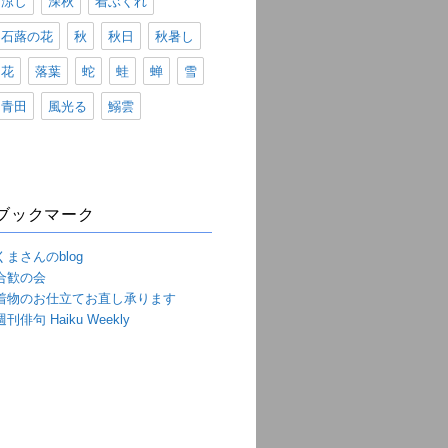
涼し
深秋
着ぶくれ
石蕗の花
秋
秋日
秋暑し
花
落葉
蛇
蛙
蝉
雪
青田
風光る
鰯雲
ブックマーク
くまさんのblog
合歓の会
着物のお仕立てお直し承ります
週刊俳句 Haiku Weekly