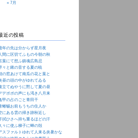
« 7月
最近の投稿
億年の先は分からず星月夜
人間に区切てふもの今朝の秋
言葉にて想ふ鎮魂広島忌
早々と鍬の音する夏の暁
朝の窓あけて南瓜の花と葉と
炎昼の頭の中がゆれてゐる
腹立てぬやうに黙して夏の昼
デデポポの声にも渇き八月来
亀甲の占のごと青田干
青蜥蜴お前もうちの住人か
空にある雲の掃き跡秋近し
汗拭ひさへ持ち重るほどの汗
久々に使ふ梯子に蝉の殻
アスファルトゆれて人来る炎暑かな