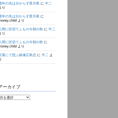
億年の先は分からず星月夜
に
牛二
より
億年の先は分からず星月夜
に
money.child
より
人間に区切てふもの今朝の秋
に
牛二
より
人間に区切てふもの今朝の秋
に
money.child
より
言葉にて想ふ鎮魂広島忌
に
牛二
よ
り
アーカイブ
ア
ー
カ
イ