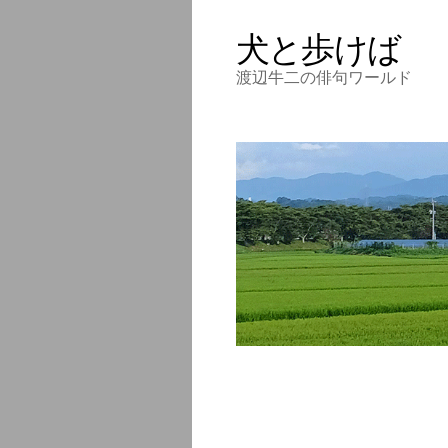
犬と歩けば
渡辺牛二の俳句ワールド