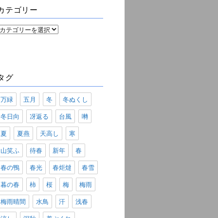
ブ
カテゴリー
カ
テ
ゴ
リ
ー
タグ
万緑
五月
冬
冬ぬくし
冬日向
冴返る
台風
囀
夏
夏燕
天高し
寒
山笑ふ
待春
新年
春
春の鴨
春光
春炬燵
春雪
暮の春
柿
桜
梅
梅雨
梅雨晴間
水鳥
汗
浅春