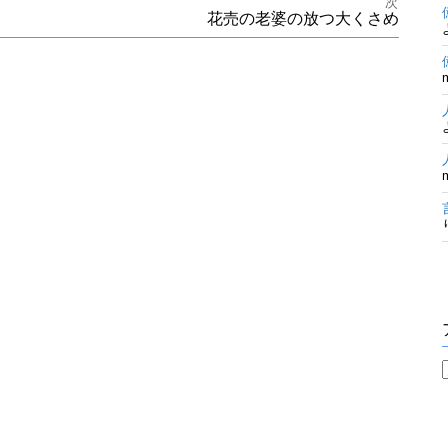
次
花売の老婆の放つ大くさめ