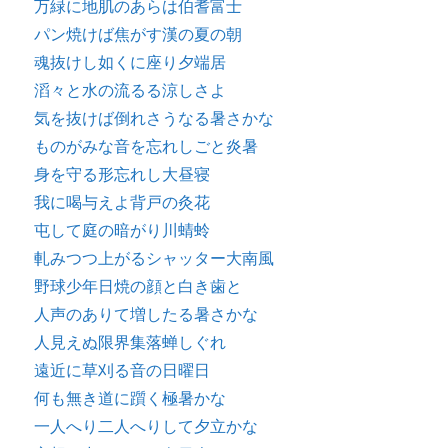
万緑に地肌のあらは伯耆富士
パン焼けば焦がす漢の夏の朝
魂抜けし如くに座り夕端居
滔々と水の流るる涼しさよ
気を抜けば倒れさうなる暑さかな
ものがみな音を忘れしごと炎暑
身を守る形忘れし大昼寝
我に喝与えよ背戸の灸花
屯して庭の暗がり川蜻蛉
軋みつつ上がるシャッター大南風
野球少年日焼の顔と白き歯と
人声のありて増したる暑さかな
人見えぬ限界集落蝉しぐれ
遠近に草刈る音の日曜日
何も無き道に躓く極暑かな
一人へり二人へりして夕立かな