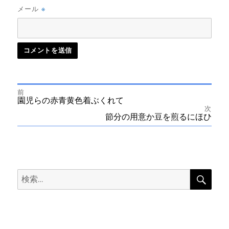
※
メール
前
投
前
園児らの赤青黄色着ぶくれて
の
次
投
次
節分の用意か豆を煎るにほひ
稿
稿:
の
投
ナ
稿:
ビ
検
検
索
ゲ
索:
ー
シ