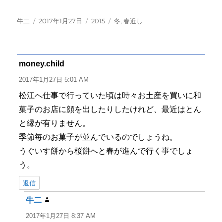
投
投
カ
タ
牛二
2017年1月27日
2015
冬
,
春近し
稿
稿
テ
グ
者
日:
ゴ
リ
ー
money.child
よ
り:
2017年1月27日 5:01 AM
松江へ仕事で行っていた頃は時々お土産を買いに和
菓子のお店に顔を出したりしたけれど、最近はとん
と縁が有りません。
季節毎のお菓子が並んでいるのでしょうね。
うぐいす餅から桜餅へと春が進んで行く事でしょ
う。
返信
牛二
よ
り:
2017年1月27日 8:37 AM