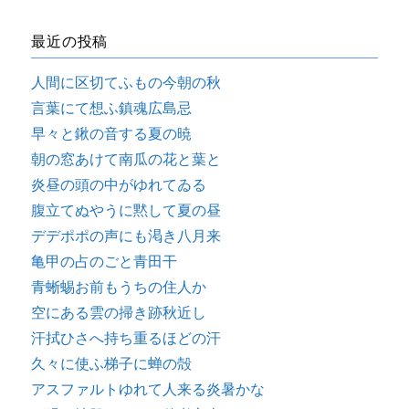
最近の投稿
人間に区切てふもの今朝の秋
言葉にて想ふ鎮魂広島忌
早々と鍬の音する夏の暁
朝の窓あけて南瓜の花と葉と
炎昼の頭の中がゆれてゐる
腹立てぬやうに黙して夏の昼
デデポポの声にも渇き八月来
亀甲の占のごと青田干
青蜥蜴お前もうちの住人か
空にある雲の掃き跡秋近し
汗拭ひさへ持ち重るほどの汗
久々に使ふ梯子に蝉の殻
アスファルトゆれて人来る炎暑かな