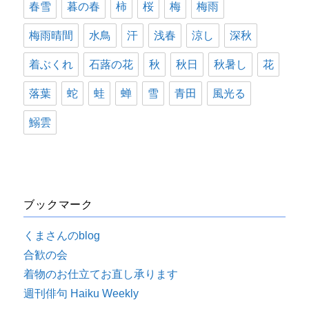
春雪
暮の春
柿
桜
梅
梅雨
梅雨晴間
水鳥
汗
浅春
涼し
深秋
着ぶくれ
石蕗の花
秋
秋日
秋暑し
花
落葉
蛇
蛙
蝉
雪
青田
風光る
鰯雲
ブックマーク
くまさんのblog
合歓の会
着物のお仕立てお直し承ります
週刊俳句 Haiku Weekly