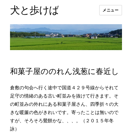
犬と歩けば
メニュー
和菓子屋ののれん浅葱に春近し
倉敷の句会へ行く途中で国道４２９号線からそれて
足守の情緒のある古い町並みを抜けて行きます。そ
の町並みの外れにある和菓子屋さん、四季折々の大
きな暖簾の色がきれいです。寄ったことは無いので
すが、そろそろ鶯餅かな、、、。（２０１５年冬
詠）