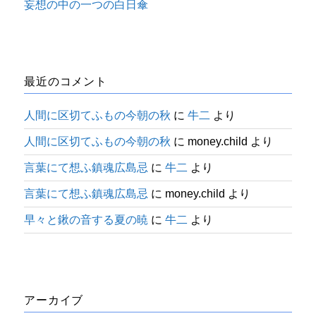
妄想の中の一つの白日傘
最近のコメント
人間に区切てふもの今朝の秋
に
牛二
より
人間に区切てふもの今朝の秋
に
money.child
より
言葉にて想ふ鎮魂広島忌
に
牛二
より
言葉にて想ふ鎮魂広島忌
に
money.child
より
早々と鍬の音する夏の暁
に
牛二
より
アーカイブ