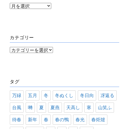
ア
ー
カ
イ
カテゴリー
ブ
カ
テ
ゴ
リ
タグ
ー
万緑
五月
冬
冬ぬくし
冬日向
冴返る
台風
囀
夏
夏燕
天高し
寒
山笑ふ
待春
新年
春
春の鴨
春光
春炬燵