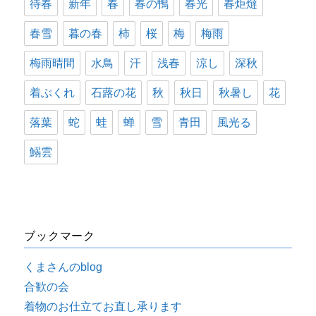
待春
新年
春
春の鴨
春光
春炬燵
春雪
暮の春
柿
桜
梅
梅雨
梅雨晴間
水鳥
汗
浅春
涼し
深秋
着ぶくれ
石蕗の花
秋
秋日
秋暑し
花
落葉
蛇
蛙
蝉
雪
青田
風光る
鰯雲
ブックマーク
くまさんのblog
合歓の会
着物のお仕立てお直し承ります