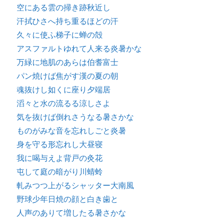
空にある雲の掃き跡秋近し
汗拭ひさへ持ち重るほどの汗
久々に使ふ梯子に蝉の殻
アスファルトゆれて人来る炎暑かな
万緑に地肌のあらは伯耆富士
パン焼けば焦がす漢の夏の朝
魂抜けし如くに座り夕端居
滔々と水の流るる涼しさよ
気を抜けば倒れさうなる暑さかな
ものがみな音を忘れしごと炎暑
身を守る形忘れし大昼寝
我に喝与えよ背戸の灸花
屯して庭の暗がり川蜻蛉
軋みつつ上がるシャッター大南風
野球少年日焼の顔と白き歯と
人声のありて増したる暑さかな