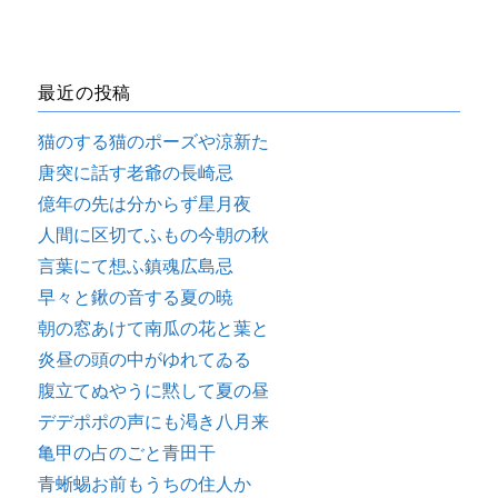
最近の投稿
猫のする猫のポーズや涼新た
唐突に話す老爺の長崎忌
億年の先は分からず星月夜
人間に区切てふもの今朝の秋
言葉にて想ふ鎮魂広島忌
早々と鍬の音する夏の暁
朝の窓あけて南瓜の花と葉と
炎昼の頭の中がゆれてゐる
腹立てぬやうに黙して夏の昼
デデポポの声にも渇き八月来
亀甲の占のごと青田干
青蜥蜴お前もうちの住人か