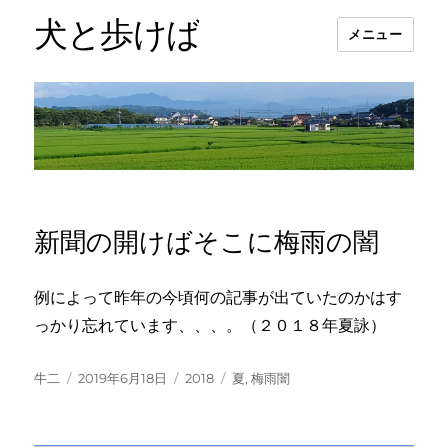
犬と歩けば
メニュー
新聞の開けばそこに梅雨の闇
例によって昨年の今頃何の記事が出ていたのかはす
っかり忘れています、、、。（２０１８年夏詠）
投
投
カ
タ
牛二
2019年6月18日
2018
夏
,
梅雨闇
稿
稿
テ
グ
者
日:
ゴ
リ