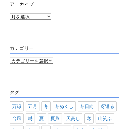
アーカイブ
ア
ー
カ
イ
カテゴリー
ブ
カ
テ
ゴ
リ
タグ
ー
万緑
五月
冬
冬ぬくし
冬日向
冴返る
台風
囀
夏
夏燕
天高し
寒
山笑ふ