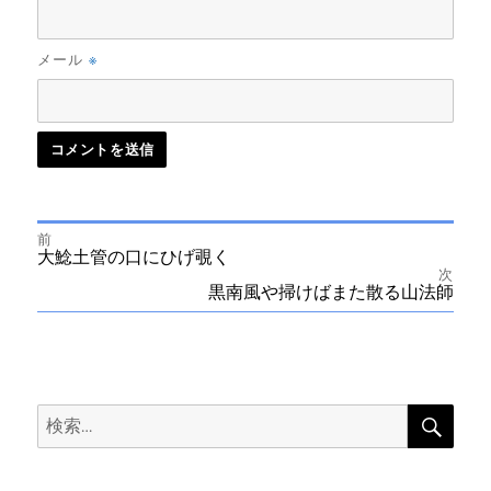
※
メール
前
投
前
大鯰土管の口にひげ覗く
の
次
投
次
黒南風や掃けばまた散る山法師
稿
稿:
の
投
ナ
稿:
ビ
検
検
索
ゲ
索:
ー