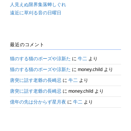
人見えぬ限界集落蝉しぐれ
遠近に草刈る音の日曜日
最近のコメント
猫のする猫のポーズや涼新た
に
牛二
より
猫のする猫のポーズや涼新た
に
money.child
より
唐突に話す老爺の長崎忌
に
牛二
より
唐突に話す老爺の長崎忌
に
money.child
より
億年の先は分からず星月夜
に
牛二
より