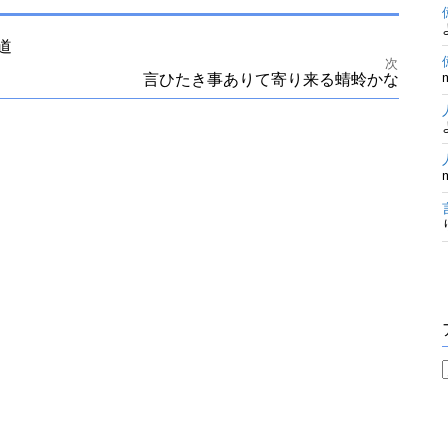
道
次
言ひたき事ありて寄り来る蜻蛉かな