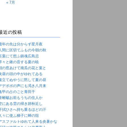
« 7月
最近の投稿
億年の先は分からず星月夜
人間に区切てふもの今朝の秋
言葉にて想ふ鎮魂広島忌
早々と鍬の音する夏の暁
朝の窓あけて南瓜の花と葉と
炎昼の頭の中がゆれてゐる
腹立てぬやうに黙して夏の昼
デデポポの声にも渇き八月来
亀甲の占のごと青田干
青蜥蜴お前もうちの住人か
空にある雲の掃き跡秋近し
汗拭ひさへ持ち重るほどの汗
久々に使ふ梯子に蝉の殻
アスファルトゆれて人来る炎暑かな