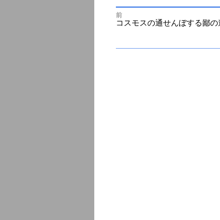
前
投
前
コスモスの通せんぼする鄙の
の
投
次
稿
稿:
の
投
ナ
稿:
ビ
ゲ
ー
シ
ョ
ン