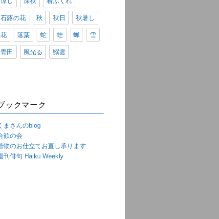
涼し
深秋
着ぶくれ
石蕗の花
秋
秋日
秋暑し
花
落葉
蛇
蛙
蝉
雪
青田
風光る
鰯雲
ブックマーク
くまさんのblog
合歓の会
着物のお仕立てお直し承ります
週刊俳句 Haiku Weekly