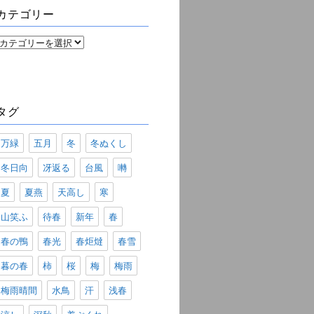
ブ
カテゴリー
カ
テ
ゴ
リ
ー
タグ
万緑
五月
冬
冬ぬくし
冬日向
冴返る
台風
囀
夏
夏燕
天高し
寒
山笑ふ
待春
新年
春
春の鴨
春光
春炬燵
春雪
暮の春
柿
桜
梅
梅雨
梅雨晴間
水鳥
汗
浅春