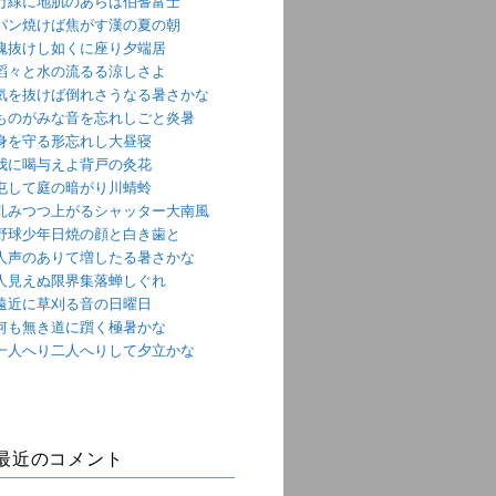
万緑に地肌のあらは伯耆富士
パン焼けば焦がす漢の夏の朝
魂抜けし如くに座り夕端居
滔々と水の流るる涼しさよ
気を抜けば倒れさうなる暑さかな
ものがみな音を忘れしごと炎暑
身を守る形忘れし大昼寝
我に喝与えよ背戸の灸花
屯して庭の暗がり川蜻蛉
軋みつつ上がるシャッター大南風
野球少年日焼の顔と白き歯と
人声のありて増したる暑さかな
人見えぬ限界集落蝉しぐれ
遠近に草刈る音の日曜日
何も無き道に躓く極暑かな
一人へり二人へりして夕立かな
最近のコメント