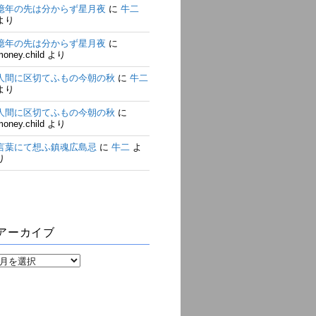
億年の先は分からず星月夜
に
牛二
より
億年の先は分からず星月夜
に
money.child
より
人間に区切てふもの今朝の秋
に
牛二
より
人間に区切てふもの今朝の秋
に
money.child
より
言葉にて想ふ鎮魂広島忌
に
牛二
よ
り
アーカイブ
ア
ー
カ
イ