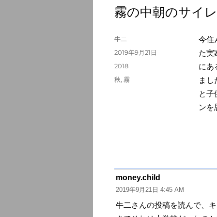
霧の中朝のサイ
投
牛二
今住
稿
投
2019年9月21日
た実
者
稿
カ
2018
にあ
日:
テ
タ
秋
,
霧
まし
ゴ
グ
と子
リ
ー
ンを
money.child
よ
2019年9月21日 4:45 AM
り:
牛二さんの投稿を読んで、キ