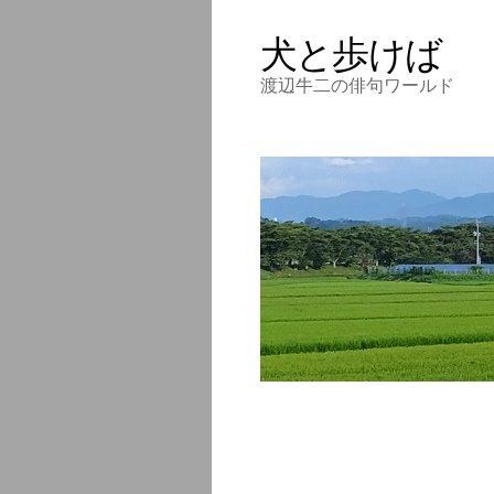
犬と歩けば
渡辺牛二の俳句ワールド