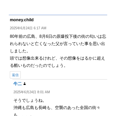
稿
稿
テ
グ
者
日:
ゴ
リ
ー
money.child
よ
り:
2025年6月24日 6:17 AM
80年前の広島、8月6日の原爆投下後の街の匂いは忘
れられないと亡くなった父が言っていた事を思い出
しました。
頭では想像出来るけれど、その想像をはるかに超え
る酷いものだったのでしょう。
返信
牛二
よ
り:
2025年6月24日 8:01 AM
そうでしょうね。
沖縄も広島も長崎も、空襲のあった全国の街々
も、、、。