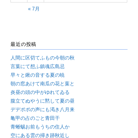
« 7月
最近の投稿
人間に区切てふもの今朝の秋
言葉にて想ふ鎮魂広島忌
早々と鍬の音する夏の暁
朝の窓あけて南瓜の花と葉と
炎昼の頭の中がゆれてゐる
腹立てぬやうに黙して夏の昼
デデポポの声にも渇き八月来
亀甲の占のごと青田干
青蜥蜴お前もうちの住人か
空にある雲の掃き跡秋近し