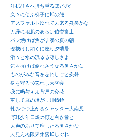
汗拭ひさへ持ち重るほどの汗
久々に使ふ梯子に蝉の殻
アスファルトゆれて人来る炎暑かな
万緑に地肌のあらは伯耆富士
パン焼けば焦がす漢の夏の朝
魂抜けし如くに座り夕端居
滔々と水の流るる涼しさよ
気を抜けば倒れさうなる暑さかな
ものがみな音を忘れしごと炎暑
身を守る形忘れし大昼寝
我に喝与えよ背戸の灸花
屯して庭の暗がり川蜻蛉
軋みつつ上がるシャッター大南風
野球少年日焼の顔と白き歯と
人声のありて増したる暑さかな
人見えぬ限界集落蝉しぐれ