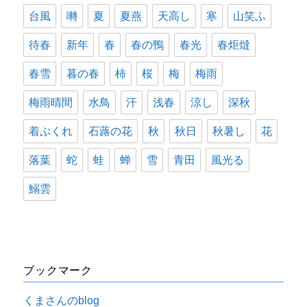
台風
囀
夏
夏燕
天高し
寒
山笑ふ
待春
新年
春
春の鴨
春光
春炬燵
春雪
暮の春
柿
桜
梅
梅雨
梅雨晴間
水鳥
汗
浅春
涼し
深秋
着ぶくれ
石蕗の花
秋
秋日
秋暑し
花
落葉
蛇
蛙
蝉
雪
青田
風光る
鰯雲
ブックマーク
くまさんのblog