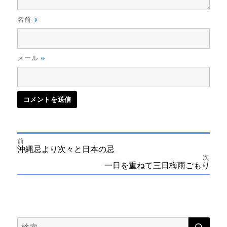
※
名前
※
メール
前
投
前
沖縄忌より次々と日本の忌
の
次
投
次
一日を重ねて三日梅雨ごもり
稿
稿:
の
投
ナ
稿:
ビ
検
検