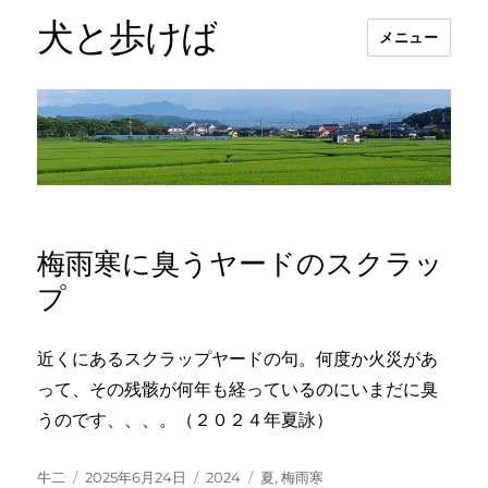
犬と歩けば
メニュー
梅雨寒に臭うヤードのスクラッ
プ
近くにあるスクラップヤードの句。何度か火災があ
って、その残骸が何年も経っているのにいまだに臭
うのです、、、。（２０２４年夏詠）
投
投
カ
タ
牛二
2025年6月24日
2024
夏
,
梅雨寒