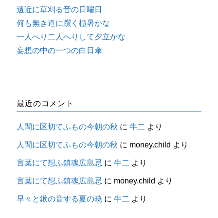
遠近に草刈る音の日曜日
何も無き道に躓く極暑かな
一人へり二人へりして夕立かな
妄想の中の一つの白日傘
最近のコメント
人間に区切てふもの今朝の秋
に
牛二
より
人間に区切てふもの今朝の秋
に
money.child
より
言葉にて想ふ鎮魂広島忌
に
牛二
より
言葉にて想ふ鎮魂広島忌
に
money.child
より
早々と鍬の音する夏の暁
に
牛二
より