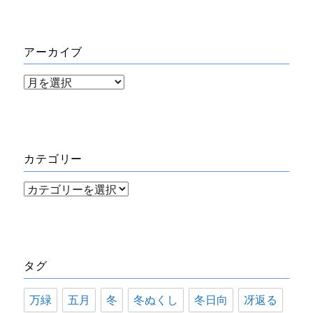
アーカイブ
ア
ー
カ
イ
カテゴリー
ブ
カ
テ
ゴ
リ
タグ
ー
万緑
五月
冬
冬ぬくし
冬日向
冴返る