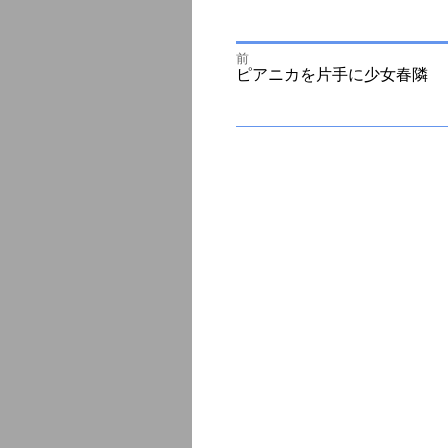
前
投
前
ピアニカを片手に少女春隣
の
投
次
稿
稿:
の
投
ナ
稿:
ビ
ゲ
ー
シ
ョ
ン