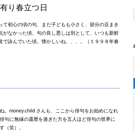
有り春立つ日
って初心の頃の句、まだ子どもも小さく、節分の豆まき
抗がなかった頃。句の良し悪しは別として、いつも新鮮
覚で詠んでいた頃。懐かしいね、、、。（１９９８年春
money.child さんも、ここから俳句をお始めになれ
俳句に無縁の還暦を過ぎた方を五人ほど俳句の世界に
す（笑）。