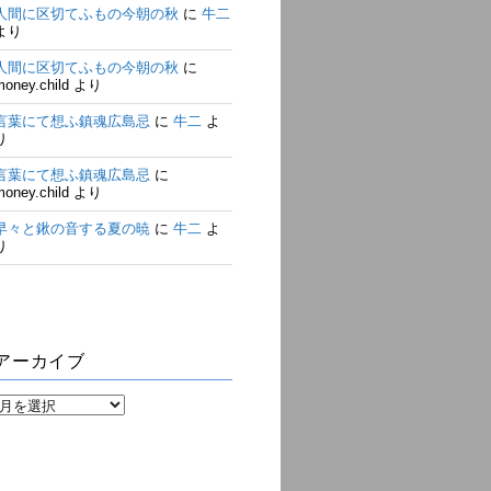
人間に区切てふもの今朝の秋
に
牛二
より
人間に区切てふもの今朝の秋
に
money.child
より
言葉にて想ふ鎮魂広島忌
に
牛二
よ
り
言葉にて想ふ鎮魂広島忌
に
money.child
より
早々と鍬の音する夏の暁
に
牛二
よ
り
アーカイブ
ア
ー
カ
イ