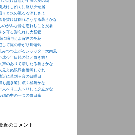
パン焼けば焦がす漢の夏の朝
魂抜けし如くに座り夕端居
滔々と水の流るる涼しさよ
気を抜けば倒れさうなる暑さかな
ものがみな音を忘れしごと炎暑
身を守る形忘れし大昼寝
我に喝与えよ背戸の灸花
屯して庭の暗がり川蜻蛉
軋みつつ上がるシャッター大南風
野球少年日焼の顔と白き歯と
人声のありて増したる暑さかな
人見えぬ限界集落蝉しぐれ
遠近に草刈る音の日曜日
何も無き道に躓く極暑かな
一人へり二人へりして夕立かな
妄想の中の一つの白日傘
最近のコメント