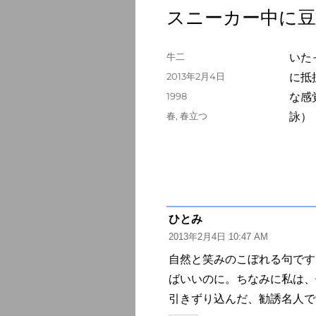
スニーカー中に豆
投
牛二
いた
稿
投
2013年2月4日
に抵
者
稿
カ
1998
な感
日:
テ
タ
春
,
春立つ
詠）
ゴ
グ
リ
ー
ひとみ
よ
2013年2月4日 10:47 AM
り:
自然と笑みのこぼれる句ですね。
ばいいのに。ちなみに私は、
引きずり込んだ、勧誘名人で