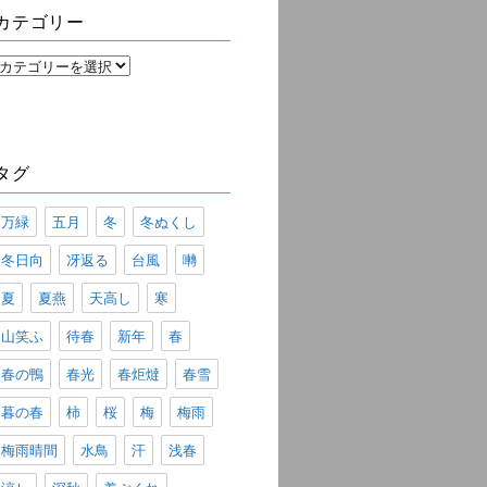
ブ
カテゴリー
カ
テ
ゴ
リ
ー
タグ
万緑
五月
冬
冬ぬくし
冬日向
冴返る
台風
囀
夏
夏燕
天高し
寒
山笑ふ
待春
新年
春
春の鴨
春光
春炬燵
春雪
暮の春
柿
桜
梅
梅雨
梅雨晴間
水鳥
汗
浅春