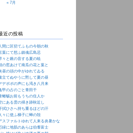
« 7月
最近の投稿
人間に区切てふもの今朝の秋
言葉にて想ふ鎮魂広島忌
早々と鍬の音する夏の暁
朝の窓あけて南瓜の花と葉と
炎昼の頭の中がゆれてゐる
腹立てぬやうに黙して夏の昼
デデポポの声にも渇き八月来
亀甲の占のごと青田干
青蜥蜴お前もうちの住人か
空にある雲の掃き跡秋近し
汗拭ひさへ持ち重るほどの汗
久々に使ふ梯子に蝉の殻
アスファルトゆれて人来る炎暑かな
万緑に地肌のあらは伯耆富士