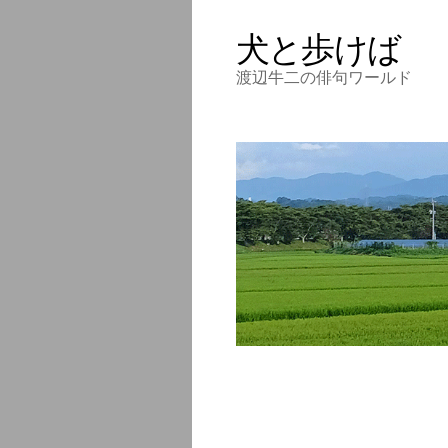
犬と歩けば
渡辺牛二の俳句ワールド