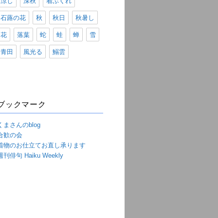
涼し
深秋
着ぶくれ
石蕗の花
秋
秋日
秋暑し
花
落葉
蛇
蛙
蝉
雪
青田
風光る
鰯雲
ブックマーク
くまさんのblog
合歓の会
着物のお仕立てお直し承ります
週刊俳句 Haiku Weekly