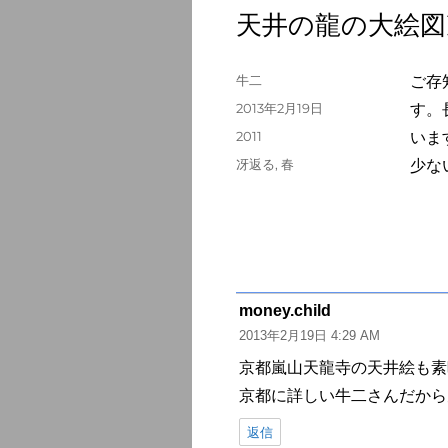
天井の龍の大絵図
投
牛二
ご存
稿
投
2013年2月19日
す。
者
稿
カ
2011
いま
日:
テ
タ
冴返る
,
春
少な
ゴ
グ
リ
ー
money.child
よ
2013年2月19日 4:29 AM
り:
京都嵐山天龍寺の天井絵も素
京都に詳しい牛二さんだから
返信