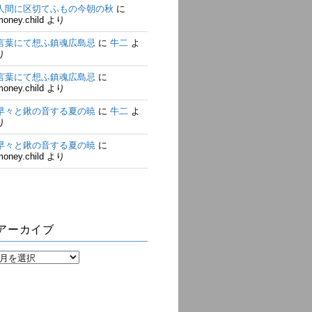
人間に区切てふもの今朝の秋
に
money.child
より
言葉にて想ふ鎮魂広島忌
に
牛二
よ
り
言葉にて想ふ鎮魂広島忌
に
money.child
より
早々と鍬の音する夏の暁
に
牛二
よ
り
早々と鍬の音する夏の暁
に
money.child
より
アーカイブ
ア
ー
カ
イ