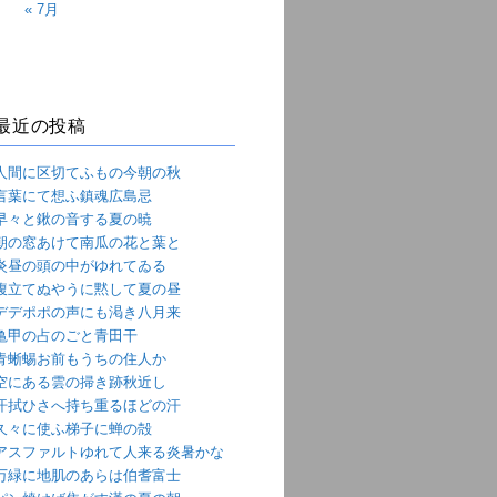
« 7月
最近の投稿
人間に区切てふもの今朝の秋
言葉にて想ふ鎮魂広島忌
早々と鍬の音する夏の暁
朝の窓あけて南瓜の花と葉と
炎昼の頭の中がゆれてゐる
腹立てぬやうに黙して夏の昼
デデポポの声にも渇き八月来
亀甲の占のごと青田干
青蜥蜴お前もうちの住人か
空にある雲の掃き跡秋近し
汗拭ひさへ持ち重るほどの汗
久々に使ふ梯子に蝉の殻
アスファルトゆれて人来る炎暑かな
万緑に地肌のあらは伯耆富士