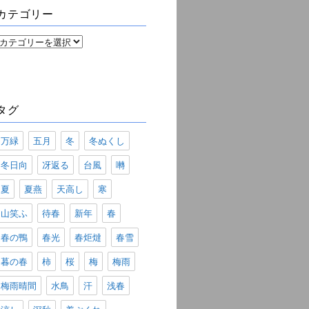
ブ
カテゴリー
カ
テ
ゴ
リ
ー
タグ
万緑
五月
冬
冬ぬくし
冬日向
冴返る
台風
囀
夏
夏燕
天高し
寒
山笑ふ
待春
新年
春
春の鴨
春光
春炬燵
春雪
暮の春
柿
桜
梅
梅雨
梅雨晴間
水鳥
汗
浅春