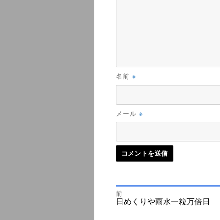
※
名前
※
メール
前
投
前
日めくりや雨水一粒万倍日
の
投
次