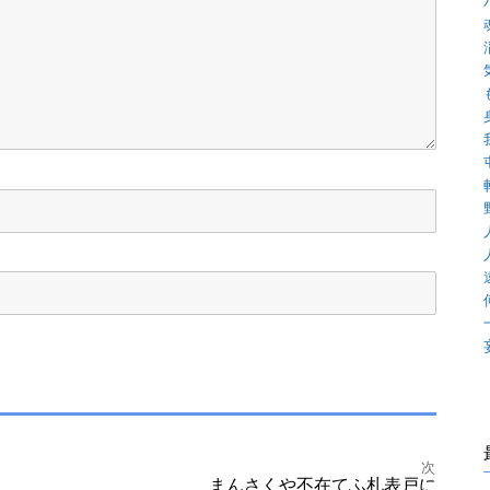
次
まんさくや不在てふ札表戸に