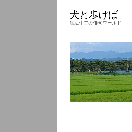
犬と歩けば
渡辺牛二の俳句ワールド