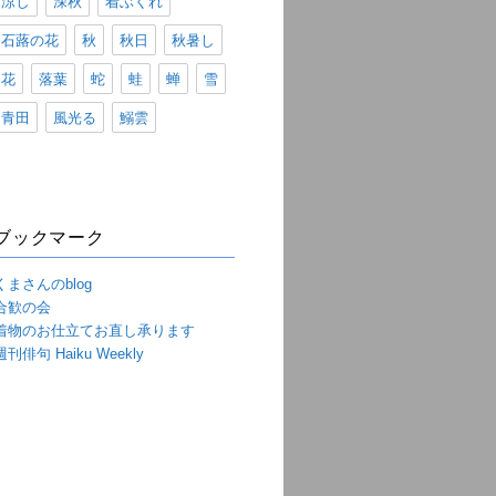
涼し
深秋
着ぶくれ
石蕗の花
秋
秋日
秋暑し
花
落葉
蛇
蛙
蝉
雪
青田
風光る
鰯雲
ブックマーク
くまさんのblog
合歓の会
着物のお仕立てお直し承ります
週刊俳句 Haiku Weekly