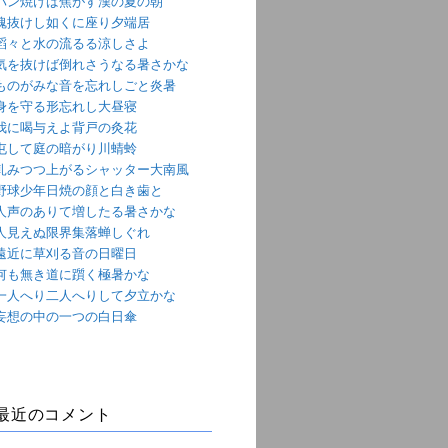
パン焼けば焦がす漢の夏の朝
魂抜けし如くに座り夕端居
滔々と水の流るる涼しさよ
気を抜けば倒れさうなる暑さかな
ものがみな音を忘れしごと炎暑
身を守る形忘れし大昼寝
我に喝与えよ背戸の灸花
屯して庭の暗がり川蜻蛉
軋みつつ上がるシャッター大南風
野球少年日焼の顔と白き歯と
人声のありて増したる暑さかな
人見えぬ限界集落蝉しぐれ
遠近に草刈る音の日曜日
何も無き道に躓く極暑かな
一人へり二人へりして夕立かな
妄想の中の一つの白日傘
最近のコメント