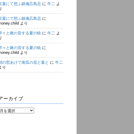
言葉にて想ふ鎮魂広島忌
に
牛二
よ
り
言葉にて想ふ鎮魂広島忌
に
money.child
より
早々と鍬の音する夏の暁
に
牛二
よ
り
早々と鍬の音する夏の暁
に
money.child
より
朝の窓あけて南瓜の花と葉と
に
牛二
より
アーカイブ
ア
ー
カ
イ