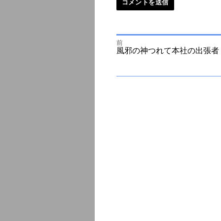
前
投
前
風邪の神つれて本社の出張者
の
投
次
稿
稿:
の
投
ナ
稿:
ビ
ゲ
ー
シ
ョ
ン