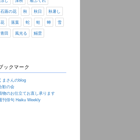
涼し
深秋
着ぶくれ
石蕗の花
秋
秋日
秋暑し
花
落葉
蛇
蛙
蝉
雪
青田
風光る
鰯雲
ブックマーク
くまさんのblog
合歓の会
着物のお仕立てお直し承ります
週刊俳句 Haiku Weekly