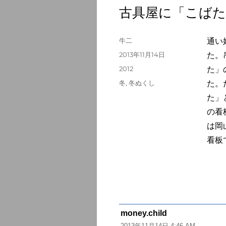
古具屋に「こばた
投
牛二
通い
稿
投
2013年11月14日
た。
者
稿
カ
2012
た」
日:
テ
タ
冬
,
冬ぬくし
た。
ゴ
グ
た」
リ
ー
の看
は岡
看板
money.child
よ
2013年11月14日 4:46 AM