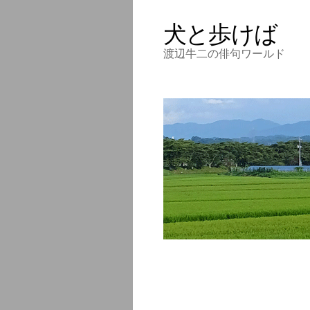
犬と歩けば
渡辺牛二の俳句ワールド