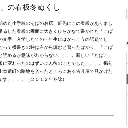
」の看板冬ぬくし
始めた小学校のそばのお店、軒先にこの看板がありまし
吊るした看板の両面に大きくひらがなで書かれた「こば
の文字、入学したての一年生にはかっこうの話題でし
だって横書きの時は左から読むと習ったばかり、「こば
と読めるが意味がわからない、、、。新しい「たばこ」
板に変わったのはずいぶん後のことでした、、、。掲句
山奉還町の路地を入ったところにある古具屋で見かけた
です、、、。（２０１２年冬詠）