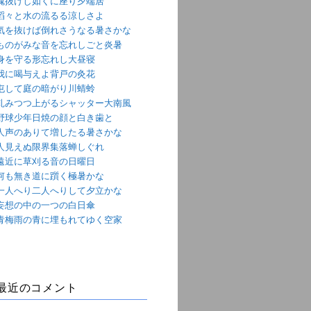
魂抜けし如くに座り夕端居
滔々と水の流るる涼しさよ
気を抜けば倒れさうなる暑さかな
ものがみな音を忘れしごと炎暑
身を守る形忘れし大昼寝
我に喝与えよ背戸の灸花
屯して庭の暗がり川蜻蛉
軋みつつ上がるシャッター大南風
野球少年日焼の顔と白き歯と
人声のありて増したる暑さかな
人見えぬ限界集落蝉しぐれ
遠近に草刈る音の日曜日
何も無き道に躓く極暑かな
一人へり二人へりして夕立かな
妄想の中の一つの白日傘
青梅雨の青に埋もれてゆく空家
最近のコメント