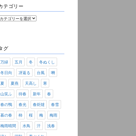
ブ
カテゴリー
カ
テ
ゴ
リ
ー
タグ
万緑
五月
冬
冬ぬくし
冬日向
冴返る
台風
囀
夏
夏燕
天高し
寒
山笑ふ
待春
新年
春
春の鴨
春光
春炬燵
春雪
暮の春
柿
桜
梅
梅雨
梅雨晴間
水鳥
汗
浅春