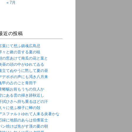
« 7月
最近の投稿
言葉にて想ふ鎮魂広島忌
早々と鍬の音する夏の暁
朝の窓あけて南瓜の花と葉と
炎昼の頭の中がゆれてゐる
腹立てぬやうに黙して夏の昼
デデポポの声にも渇き八月来
亀甲の占のごと青田干
青蜥蜴お前もうちの住人か
空にある雲の掃き跡秋近し
汗拭ひさへ持ち重るほどの汗
久々に使ふ梯子に蝉の殻
アスファルトゆれて人来る炎暑かな
万緑に地肌のあらは伯耆富士
パン焼けば焦がす漢の夏の朝