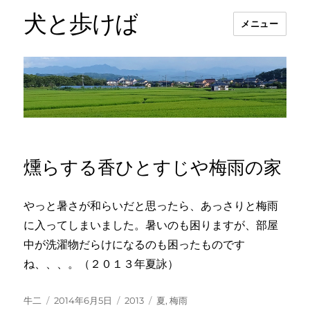
犬と歩けば
メニュー
燻らする香ひとすじや梅雨の家
やっと暑さが和らいだと思ったら、あっさりと梅雨
に入ってしまいました。暑いのも困りますが、部屋
中が洗濯物だらけになるのも困ったものです
ね、、、。（２０１３年夏詠）
投
投
カ
タ
牛二
2014年6月5日
2013
夏
,
梅雨