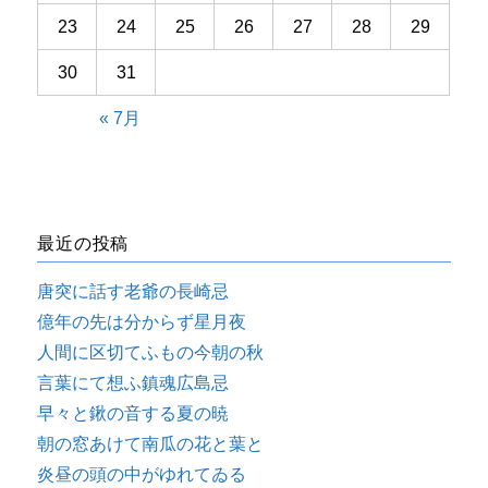
23
24
25
26
27
28
29
30
31
« 7月
最近の投稿
唐突に話す老爺の長崎忌
億年の先は分からず星月夜
人間に区切てふもの今朝の秋
言葉にて想ふ鎮魂広島忌
早々と鍬の音する夏の暁
朝の窓あけて南瓜の花と葉と
炎昼の頭の中がゆれてゐる