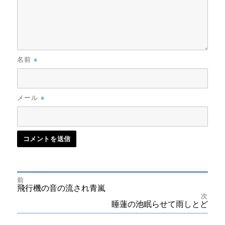
※
名前
※
メール
前
投
前
飛行機の音の流され青嵐
の
次
投
次
睡蓮の池眠らせて雨しとど
稿
稿:
の
投