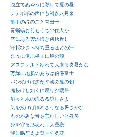
腹立てぬやうに黙して夏の昼
デデポポの声にも渇き八月来
亀甲の占のごと青田干
青蜥蜴お前もうちの住人か
空にある雲の掃き跡秋近し
汗拭ひさへ持ち重るほどの汗
久々に使ふ梯子に蝉の殻
アスファルトゆれて人来る炎暑かな
万緑に地肌のあらは伯耆富士
パン焼けば焦がす漢の夏の朝
魂抜けし如くに座り夕端居
滔々と水の流るる涼しさよ
気を抜けば倒れさうなる暑さかな
ものがみな音を忘れしごと炎暑
身を守る形忘れし大昼寝
我に喝与えよ背戸の灸花