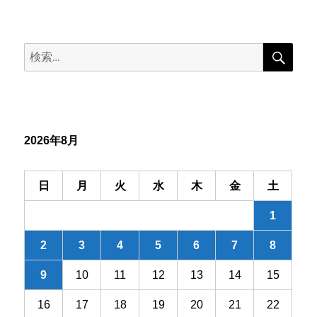
ナ
稿:
ビ
検
検
索
ゲ
索:
ー
シ
2026年8月
ョ
ン
日
月
火
水
木
金
土
1
2
3
4
5
6
7
8
9
10
11
12
13
14
15
16
17
18
19
20
21
22