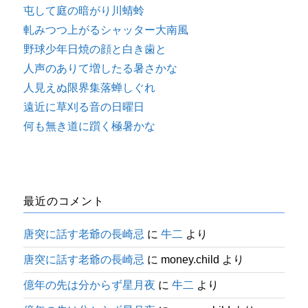
屯して庭の暗がり川蜻蛉
軋みつつ上がるシャッター大南風
野球少年日焼の顔と白き歯と
人声のありて増したる暑さかな
人見えぬ限界集落蝉しぐれ
遠近に草刈る音の日曜日
何も無き道に躓く極暑かな
最近のコメント
唐突に話す老爺の長崎忌
に
牛二
より
唐突に話す老爺の長崎忌
に
money.child
より
億年の先は分からず星月夜
に
牛二
より