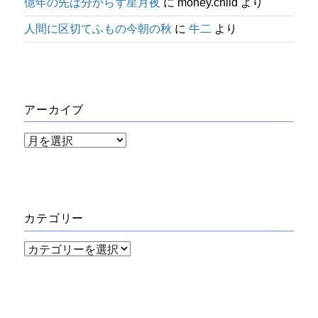
億年の先は分からず星月夜
に
money.child
より
人間に区切てふもの今朝の秋
に
牛二
より
アーカイブ
ア
ー
カ
イ
カテゴリー
ブ
カ
テ
ゴ
リ