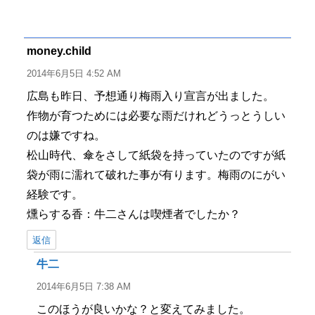
稿
稿
テ
グ
者
日:
ゴ
リ
ー
money.child
よ
り:
2014年6月5日 4:52 AM
広島も昨日、予想通り梅雨入り宣言が出ました。
作物が育つためには必要な雨だけれどうっとうしい
のは嫌ですね。
松山時代、傘をさして紙袋を持っていたのですが紙
袋が雨に濡れて破れた事が有ります。梅雨のにがい
経験です。
燻らする香：牛二さんは喫煙者でしたか？
返信
牛二
よ
り:
2014年6月5日 7:38 AM
このほうが良いかな？と変えてみました。