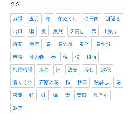
タグ
ー
万緑
五月
冬
冬ぬくし
冬日向
冴返る
台風
囀
夏
夏燕
天高し
寒
山笑ふ
待春
新年
春
春の鴨
春光
春炬燵
春雪
暮の春
柿
桜
梅
梅雨
梅雨晴間
水鳥
汗
浅春
涼し
深秋
着ぶくれ
石蕗の花
秋
秋日
秋暑し
花
落葉
蛇
蛙
蝉
雪
青田
風光る
鰯雲