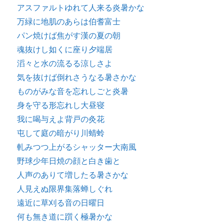
アスファルトゆれて人来る炎暑かな
万緑に地肌のあらは伯耆富士
パン焼けば焦がす漢の夏の朝
魂抜けし如くに座り夕端居
滔々と水の流るる涼しさよ
気を抜けば倒れさうなる暑さかな
ものがみな音を忘れしごと炎暑
身を守る形忘れし大昼寝
我に喝与えよ背戸の灸花
屯して庭の暗がり川蜻蛉
軋みつつ上がるシャッター大南風
野球少年日焼の顔と白き歯と
人声のありて増したる暑さかな
人見えぬ限界集落蝉しぐれ
遠近に草刈る音の日曜日
何も無き道に躓く極暑かな