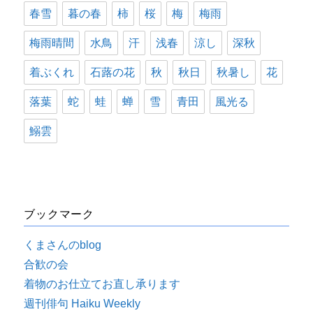
春雪
暮の春
柿
桜
梅
梅雨
梅雨晴間
水鳥
汗
浅春
涼し
深秋
着ぶくれ
石蕗の花
秋
秋日
秋暑し
花
落葉
蛇
蛙
蝉
雪
青田
風光る
鰯雲
ブックマーク
くまさんのblog
合歓の会
着物のお仕立てお直し承ります
週刊俳句 Haiku Weekly