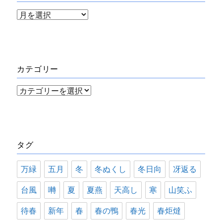
ア
ー
カ
イ
カテゴリー
ブ
カ
テ
ゴ
リ
タグ
ー
万緑
五月
冬
冬ぬくし
冬日向
冴返る
台風
囀
夏
夏燕
天高し
寒
山笑ふ
待春
新年
春
春の鴨
春光
春炬燵