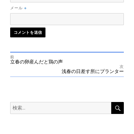
※
メール
前
投
前
立春の卵産んだと鶏の声
の
次
投
次
浅春の日差す所にプランター
稿
稿:
の
投
ナ
稿:
ビ
検
検
索
ゲ
索:
ー