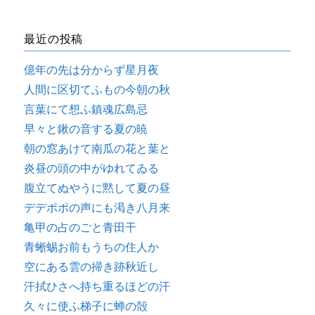
最近の投稿
億年の先は分からず星月夜
人間に区切てふもの今朝の秋
言葉にて想ふ鎮魂広島忌
早々と鍬の音する夏の暁
朝の窓あけて南瓜の花と葉と
炎昼の頭の中がゆれてゐる
腹立てぬやうに黙して夏の昼
デデポポの声にも渇き八月来
亀甲の占のごと青田干
青蜥蜴お前もうちの住人か
空にある雲の掃き跡秋近し
汗拭ひさへ持ち重るほどの汗
久々に使ふ梯子に蝉の殻