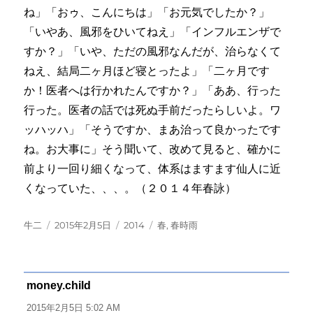
ね」「おゥ、こんにちは」「お元気でしたか？」
「いやあ、風邪をひいてねえ」「インフルエンザで
すか？」「いや、ただの風邪なんだが、治らなくて
ねえ、結局二ヶ月ほど寝とったよ」「二ヶ月です
か！医者へは行かれたんですか？」「ああ、行った
行った。医者の話では死ぬ手前だったらしいよ。ワ
ッハッハ」「そうですか、まあ治って良かったです
ね。お大事に」そう聞いて、改めて見ると、確かに
前より一回り細くなって、体系はますます仙人に近
くなっていた、、、。（２０１４年春詠）
投
投
カ
タ
牛二
2015年2月5日
2014
春
,
春時雨
稿
稿
テ
グ
者
日:
ゴ
リ
ー
money.child
よ
り:
2015年2月5日 5:02 AM