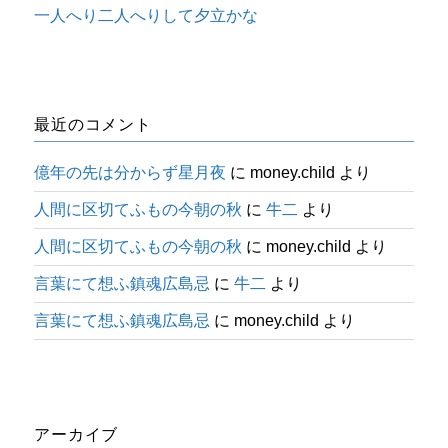
一人へり二人へりして夕立かな
最近のコメント
億年の先は分からず星月夜
に
money.child
より
人間に区切てふもの今朝の秋
に
牛二
より
人間に区切てふもの今朝の秋
に
money.child
より
言葉にて想ふ鎮魂広島忌
に
牛二
より
言葉にて想ふ鎮魂広島忌
に
money.child
より
アーカイブ