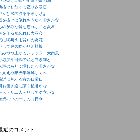
パン焼けば焦がす漢の夏の朝
魂抜けし如くに座り夕端居
滔々と水の流るる涼しさよ
気を抜けば倒れさうなる暑さかな
ものがみな音を忘れしごと炎暑
身を守る形忘れし大昼寝
我に喝与えよ背戸の灸花
屯して庭の暗がり川蜻蛉
軋みつつ上がるシャッター大南風
野球少年日焼の顔と白き歯と
人声のありて増したる暑さかな
人見えぬ限界集落蝉しぐれ
遠近に草刈る音の日曜日
何も無き道に躓く極暑かな
一人へり二人へりして夕立かな
妄想の中の一つの白日傘
最近のコメント