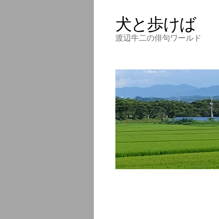
犬と歩けば
渡辺牛二の俳句ワールド