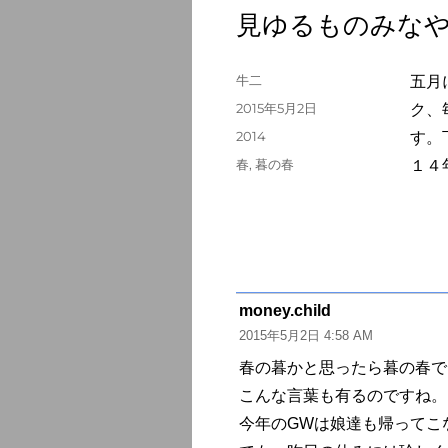
見ゆるものみな
投
牛二
五月
稿
投
2015年5月2日
ク、
者
稿
カ
2014
す。
日:
テ
タ
春
,
暮の春
１４
ゴ
グ
リ
ー
money.child
よ
2015年5月2日 4:58 AM
り:
春の暮かと思ったら暮の春で
こんな言葉も有るのですね。
今年のGWは娘達も帰ってこ