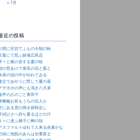
« 7月
最近の投稿
人間に区切てふもの今朝の秋
言葉にて想ふ鎮魂広島忌
早々と鍬の音する夏の暁
朝の窓あけて南瓜の花と葉と
炎昼の頭の中がゆれてゐる
腹立てぬやうに黙して夏の昼
デデポポの声にも渇き八月来
亀甲の占のごと青田干
青蜥蜴お前もうちの住人か
空にある雲の掃き跡秋近し
汗拭ひさへ持ち重るほどの汗
久々に使ふ梯子に蝉の殻
アスファルトゆれて人来る炎暑かな
万緑に地肌のあらは伯耆富士