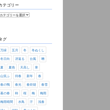
ブ
カテゴリー
カ
テ
ゴ
リ
ー
タグ
万緑
五月
冬
冬ぬくし
冬日向
冴返る
台風
囀
夏
夏燕
天高し
寒
山笑ふ
待春
新年
春
春の鴨
春光
春炬燵
春雪
暮の春
柿
桜
梅
梅雨
梅雨晴間
水鳥
汗
浅春