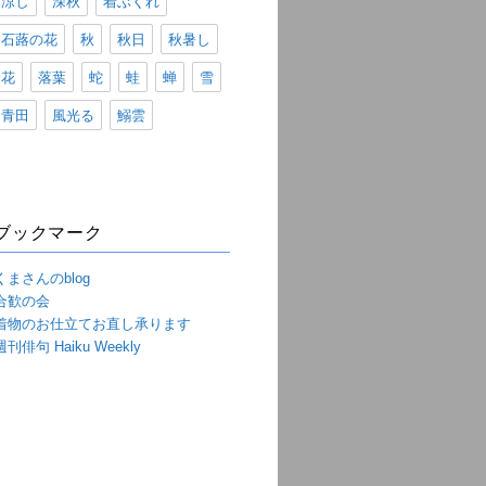
涼し
深秋
着ぶくれ
石蕗の花
秋
秋日
秋暑し
花
落葉
蛇
蛙
蝉
雪
青田
風光る
鰯雲
ブックマーク
くまさんのblog
合歓の会
着物のお仕立てお直し承ります
週刊俳句 Haiku Weekly