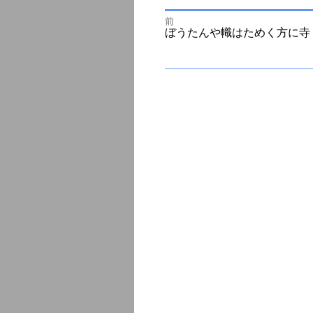
前
投
前
ぼうたんや幟はためく方に寺
の
投
次
稿
稿:
の
投
ナ
稿:
ビ
ゲ
ー
シ
ョ
ン