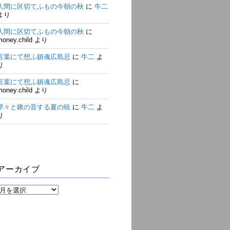
人間に区切てふもの今朝の秋
に
牛二
より
人間に区切てふもの今朝の秋
に
money.child
より
言葉にて想ふ鎮魂広島忌
に
牛二
よ
り
言葉にて想ふ鎮魂広島忌
に
money.child
より
早々と鍬の音する夏の暁
に
牛二
よ
り
アーカイブ
ア
ー
カ
イ