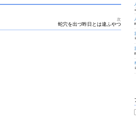
次
蛇穴を出づ昨日とは違ふやつ