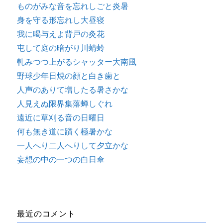
ものがみな音を忘れしごと炎暑
身を守る形忘れし大昼寝
我に喝与えよ背戸の灸花
屯して庭の暗がり川蜻蛉
軋みつつ上がるシャッター大南風
野球少年日焼の顔と白き歯と
人声のありて増したる暑さかな
人見えぬ限界集落蝉しぐれ
遠近に草刈る音の日曜日
何も無き道に躓く極暑かな
一人へり二人へりして夕立かな
妄想の中の一つの白日傘
最近のコメント