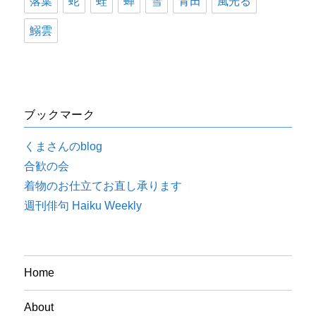
落葉
蛇
蛙
蝉
雪
青田
風光る
鰯雲
ブックマーク
くまさんのblog
合歓の会
着物のお仕立てお直し承ります
週刊俳句 Haiku Weekly
Home
About