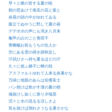
早々と鍬の音する夏の暁
朝の窓あけて南瓜の花と葉と
炎昼の頭の中がゆれてゐる
腹立てぬやうに黙して夏の昼
デデポポの声にも渇き八月来
亀甲の占のごと青田干
青蜥蜴お前もうちの住人か
空にある雲の掃き跡秋近し
汗拭ひさへ持ち重るほどの汗
久々に使ふ梯子に蝉の殻
アスファルトゆれて人来る炎暑かな
万緑に地肌のあらは伯耆富士
パン焼けば焦がす漢の夏の朝
魂抜けし如くに座り夕端居
滔々と水の流るる涼しさよ
気を抜けば倒れさうなる暑さかな