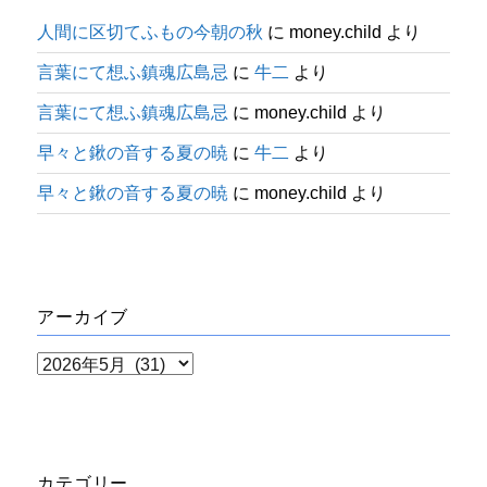
人間に区切てふもの今朝の秋
に
money.child
より
言葉にて想ふ鎮魂広島忌
に
牛二
より
言葉にて想ふ鎮魂広島忌
に
money.child
より
早々と鍬の音する夏の暁
に
牛二
より
早々と鍬の音する夏の暁
に
money.child
より
アーカイブ
ア
ー
カ
イ
カテゴリー
ブ