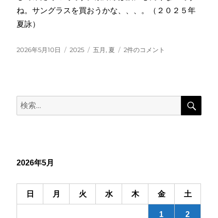
ね。サングラスを買おうかな、、、。（２０２５年
夏詠）
投
カ
タ
目
2026年5月10日
2025
五月
,
夏
2件のコメント
稿
テ
グ
つ
日:
ゴ
む
リ
り
ー
て
検
歩
検
索
く
索:
五
月
の
光
中
2026年5月
へ
の
日
月
火
水
木
金
土
1
2