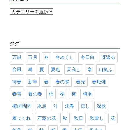
カ
テ
ゴ
リ
タグ
ー
万緑
五月
冬
冬ぬくし
冬日向
冴返る
台風
囀
夏
夏燕
天高し
寒
山笑ふ
待春
新年
春
春の鴨
春光
春炬燵
春雪
暮の春
柿
桜
梅
梅雨
梅雨晴間
水鳥
汗
浅春
涼し
深秋
着ぶくれ
石蕗の花
秋
秋日
秋暑し
花