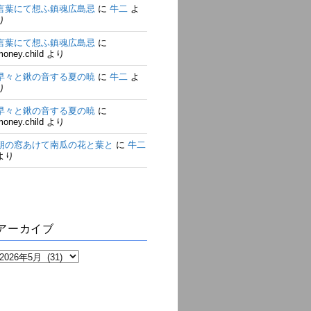
言葉にて想ふ鎮魂広島忌
に
牛二
よ
り
言葉にて想ふ鎮魂広島忌
に
money.child
より
早々と鍬の音する夏の暁
に
牛二
よ
り
早々と鍬の音する夏の暁
に
money.child
より
朝の窓あけて南瓜の花と葉と
に
牛二
より
アーカイブ
ア
ー
カ
イ