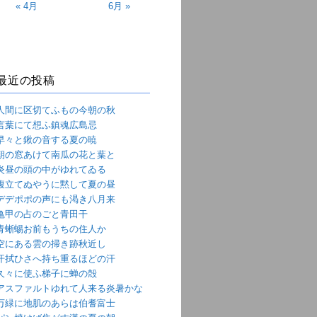
« 4月
6月 »
最近の投稿
人間に区切てふもの今朝の秋
言葉にて想ふ鎮魂広島忌
早々と鍬の音する夏の暁
朝の窓あけて南瓜の花と葉と
炎昼の頭の中がゆれてゐる
腹立てぬやうに黙して夏の昼
デデポポの声にも渇き八月来
亀甲の占のごと青田干
青蜥蜴お前もうちの住人か
空にある雲の掃き跡秋近し
汗拭ひさへ持ち重るほどの汗
久々に使ふ梯子に蝉の殻
アスファルトゆれて人来る炎暑かな
万緑に地肌のあらは伯耆富士