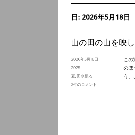
日:
2026年5月18日
山の田の山を映し
投
2026年5月18日
この
稿
カ
2025
のほ
日:
テ
タ
夏
,
田水張る
う、
ゴ
グ
山
2件のコメント
リ
の
ー
田
の
山
を
映
し
て