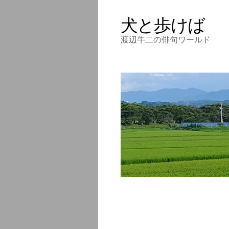
犬と歩けば
渡辺牛二の俳句ワールド