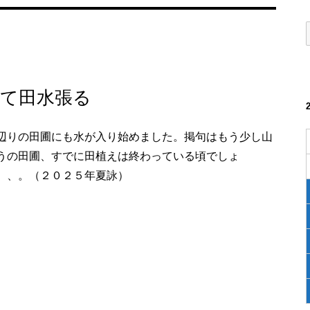
て田水張る
辺りの田圃にも水が入り始めました。掲句はもう少し山
うの田圃、すでに田植えは終わっている頃でしょ
、、。（２０２５年夏詠）