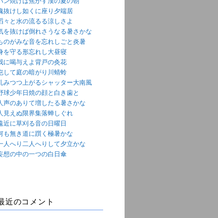
パン焼けば焦がす漢の夏の朝
魂抜けし如くに座り夕端居
滔々と水の流るる涼しさよ
気を抜けば倒れさうなる暑さかな
ものがみな音を忘れしごと炎暑
身を守る形忘れし大昼寝
我に喝与えよ背戸の灸花
屯して庭の暗がり川蜻蛉
軋みつつ上がるシャッター大南風
野球少年日焼の顔と白き歯と
人声のありて増したる暑さかな
人見えぬ限界集落蝉しぐれ
遠近に草刈る音の日曜日
何も無き道に躓く極暑かな
一人へり二人へりして夕立かな
妄想の中の一つの白日傘
最近のコメント