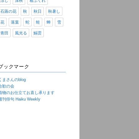
涼し
深秋
着ぶくれ
石蕗の花
秋
秋日
秋暑し
花
落葉
蛇
蛙
蝉
雪
青田
風光る
鰯雲
ブックマーク
くまさんのblog
合歓の会
着物のお仕立てお直し承ります
週刊俳句 Haiku Weekly