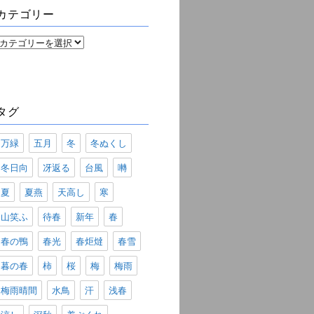
ブ
カテゴリー
カ
テ
ゴ
リ
ー
タグ
万緑
五月
冬
冬ぬくし
冬日向
冴返る
台風
囀
夏
夏燕
天高し
寒
山笑ふ
待春
新年
春
春の鴨
春光
春炬燵
春雪
暮の春
柿
桜
梅
梅雨
梅雨晴間
水鳥
汗
浅春