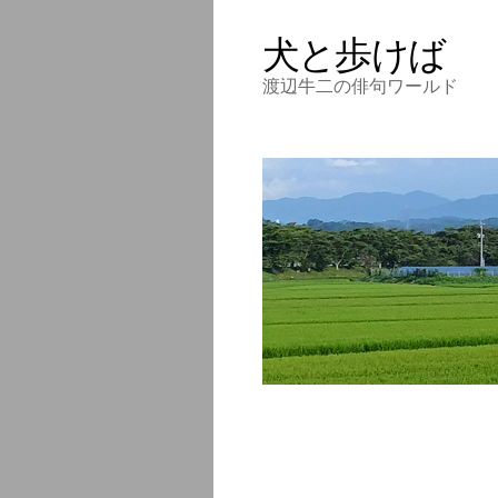
犬と歩けば
渡辺牛二の俳句ワールド