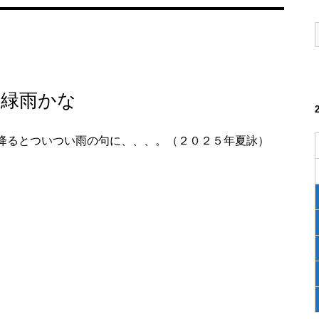
に緑雨かな
降るとついつい雨の句に、、、。（２０２５年夏詠）