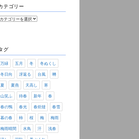
ブ
カテゴリー
カ
テ
ゴ
リ
ー
タグ
万緑
五月
冬
冬ぬくし
冬日向
冴返る
台風
囀
夏
夏燕
天高し
寒
山笑ふ
待春
新年
春
春の鴨
春光
春炬燵
春雪
暮の春
柿
桜
梅
梅雨
梅雨晴間
水鳥
汗
浅春