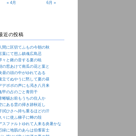
« 4月
6月 »
最近の投稿
人間に区切てふもの今朝の秋
言葉にて想ふ鎮魂広島忌
早々と鍬の音する夏の暁
朝の窓あけて南瓜の花と葉と
炎昼の頭の中がゆれてゐる
腹立てぬやうに黙して夏の昼
デデポポの声にも渇き八月来
亀甲の占のごと青田干
青蜥蜴お前もうちの住人か
空にある雲の掃き跡秋近し
汗拭ひさへ持ち重るほどの汗
久々に使ふ梯子に蝉の殻
アスファルトゆれて人来る炎暑かな
万緑に地肌のあらは伯耆富士