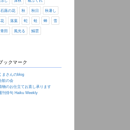
涼し
深秋
着ぶくれ
石蕗の花
秋
秋日
秋暑し
花
落葉
蛇
蛙
蝉
雪
青田
風光る
鰯雲
ブックマーク
くまさんのblog
合歓の会
着物のお仕立てお直し承ります
週刊俳句 Haiku Weekly