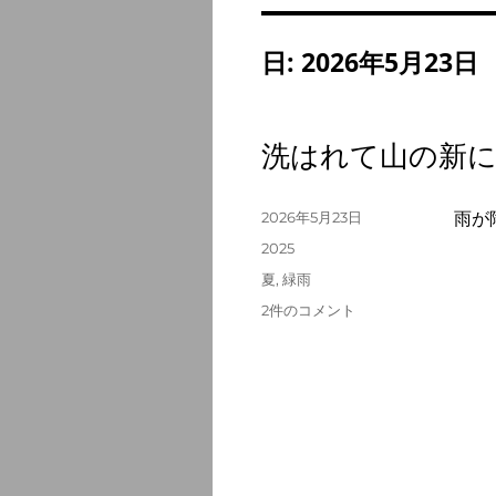
日:
2026年5月23日
洗はれて山の新
投
2026年5月23日
雨が
稿
カ
2025
日:
テ
タ
夏
,
緑雨
ゴ
グ
洗
2件のコメント
リ
は
ー
れ
て
山
の
新
に
緑