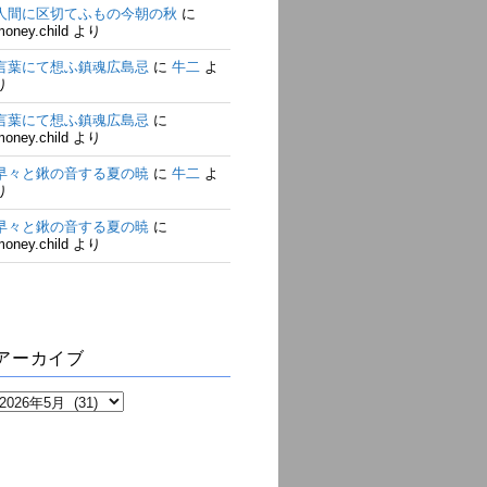
人間に区切てふもの今朝の秋
に
money.child
より
言葉にて想ふ鎮魂広島忌
に
牛二
よ
り
言葉にて想ふ鎮魂広島忌
に
money.child
より
早々と鍬の音する夏の暁
に
牛二
よ
り
早々と鍬の音する夏の暁
に
money.child
より
アーカイブ
ア
ー
カ
イ