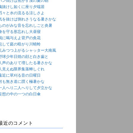
パン焼けば焦がす漢の夏の朝
魂抜けし如くに座り夕端居
滔々と水の流るる涼しさよ
気を抜けば倒れさうなる暑さかな
ものがみな音を忘れしごと炎暑
身を守る形忘れし大昼寝
我に喝与えよ背戸の灸花
屯して庭の暗がり川蜻蛉
軋みつつ上がるシャッター大南風
野球少年日焼の顔と白き歯と
人声のありて増したる暑さかな
人見えぬ限界集落蝉しぐれ
遠近に草刈る音の日曜日
何も無き道に躓く極暑かな
一人へり二人へりして夕立かな
妄想の中の一つの白日傘
最近のコメント