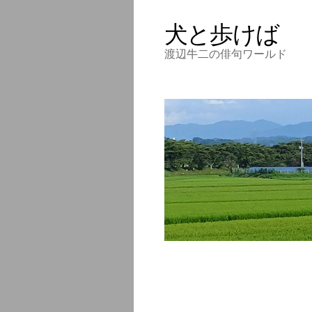
犬と歩けば
渡辺牛二の俳句ワールド