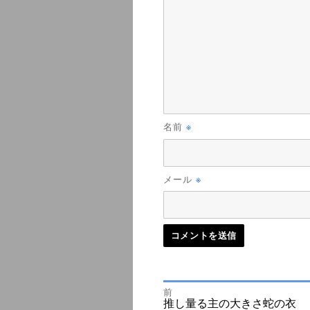
※
名前
※
メール
前
投
前
推し量る主の大きさ蛇の衣