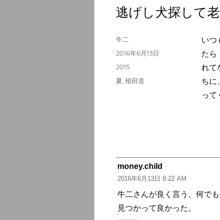
逃げし犬探して老
投
牛二
いつ
稿
投
2016年6月13日
たら
者
稿
カ
2015
れて
日:
テ
タ
夏
,
植田道
ちに
ゴ
グ
って
リ
ー
money.child
よ
2016年6月13日 8:22 AM
り:
牛二さんが良く言う、何でも
見つかって良かった。