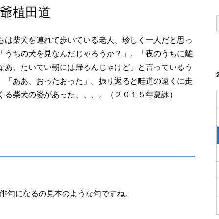
爺植田道
もは柴犬を連れて歩いている老人、珍しく一人だと思っ
「うちの犬を見なんだじゃろうか？」。「夜のうちに離
なあ、たいてい朝には帰るんじゃけど」と言っているう
、「ああ、おったおった」。振り返ると畦道の遠くに走
くる柴犬の姿があった、、、。（２０１５年夏詠）
俳句になるの見本のような句ですね。