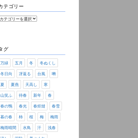
ブ
カテゴリー
カ
テ
ゴ
リ
ー
タグ
万緑
五月
冬
冬ぬくし
冬日向
冴返る
台風
囀
夏
夏燕
天高し
寒
山笑ふ
待春
新年
春
春の鴨
春光
春炬燵
春雪
暮の春
柿
桜
梅
梅雨
梅雨晴間
水鳥
汗
浅春