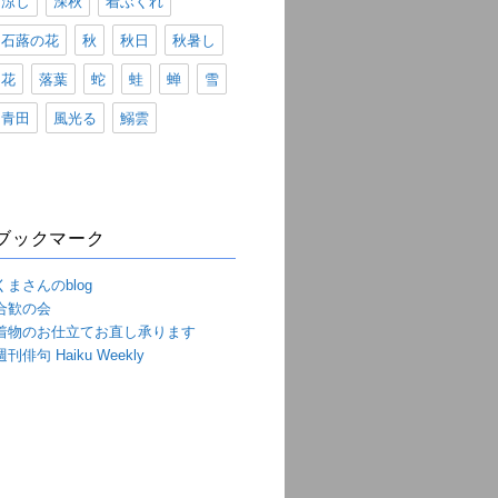
涼し
深秋
着ぶくれ
石蕗の花
秋
秋日
秋暑し
花
落葉
蛇
蛙
蝉
雪
青田
風光る
鰯雲
ブックマーク
くまさんのblog
合歓の会
着物のお仕立てお直し承ります
週刊俳句 Haiku Weekly