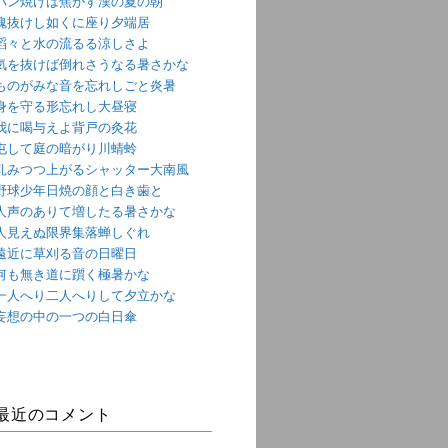
パン焼けば焦がす漢の夏の朝
魂抜けし如くに座り夕端居
滔々と水の流るる涼しさよ
気を抜けば倒れさうなる暑さかな
ものがみな音を忘れしごと炎暑
身を守る形忘れし大昼寝
我に喝与えよ背戸の灸花
屯して庭の暗がり川蜻蛉
軋みつつ上がるシャッター大南風
野球少年日焼の顔と白き歯と
人声のありて増したる暑さかな
人見えぬ限界集落蝉しぐれ
遠近に草刈る音の日曜日
何も無き道に躓く極暑かな
一人へり二人へりして夕立かな
妄想の中の一つの白日傘
最近のコメント