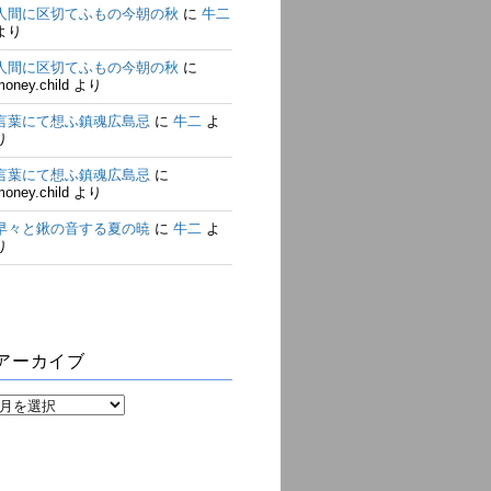
人間に区切てふもの今朝の秋
に
牛二
より
人間に区切てふもの今朝の秋
に
money.child
より
言葉にて想ふ鎮魂広島忌
に
牛二
よ
り
言葉にて想ふ鎮魂広島忌
に
money.child
より
早々と鍬の音する夏の暁
に
牛二
よ
り
アーカイブ
ア
ー
カ
イ