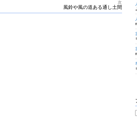
次
風鈴や風の道ある通し土間