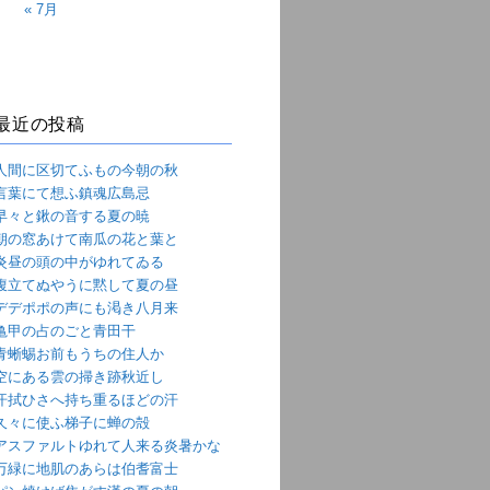
« 7月
最近の投稿
人間に区切てふもの今朝の秋
言葉にて想ふ鎮魂広島忌
早々と鍬の音する夏の暁
朝の窓あけて南瓜の花と葉と
炎昼の頭の中がゆれてゐる
腹立てぬやうに黙して夏の昼
デデポポの声にも渇き八月来
亀甲の占のごと青田干
青蜥蜴お前もうちの住人か
空にある雲の掃き跡秋近し
汗拭ひさへ持ち重るほどの汗
久々に使ふ梯子に蝉の殻
アスファルトゆれて人来る炎暑かな
万緑に地肌のあらは伯耆富士