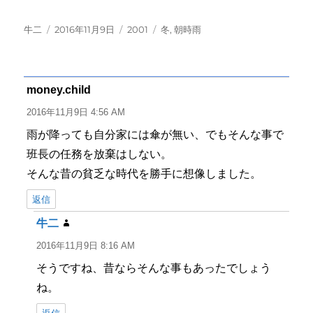
投
投
カ
タ
牛二
2016年11月9日
2001
冬
,
朝時雨
稿
稿
テ
グ
者
日:
ゴ
リ
ー
money.child
よ
り:
2016年11月9日 4:56 AM
雨が降っても自分家には傘が無い、でもそんな事で
班長の任務を放棄はしない。
そんな昔の貧乏な時代を勝手に想像しました。
返信
牛二
よ
り:
2016年11月9日 8:16 AM
そうですね、昔ならそんな事もあったでしょう
ね。