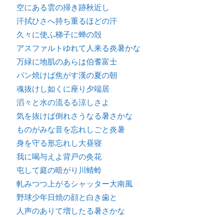
空にある雲の掃き跡秋近し
汗拭ひさへ持ち重るほどの汗
久々に使ふ梯子に蝉の殻
アスファルトゆれて人来る炎暑かな
万緑に地肌のあらは伯耆富士
パン焼けば焦がす漢の夏の朝
魂抜けし如くに座り夕端居
滔々と水の流るる涼しさよ
気を抜けば倒れさうなる暑さかな
ものがみな音を忘れしごと炎暑
身を守る形忘れし大昼寝
我に喝与えよ背戸の灸花
屯して庭の暗がり川蜻蛉
軋みつつ上がるシャッター大南風
野球少年日焼の顔と白き歯と
人声のありて増したる暑さかな