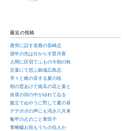
最近の投稿
唐突に話す老爺の長崎忌
億年の先は分からず星月夜
人間に区切てふもの今朝の秋
言葉にて想ふ鎮魂広島忌
早々と鍬の音する夏の暁
朝の窓あけて南瓜の花と葉と
炎昼の頭の中がゆれてゐる
腹立てぬやうに黙して夏の昼
デデポポの声にも渇き八月来
亀甲の占のごと青田干
青蜥蜴お前もうちの住人か