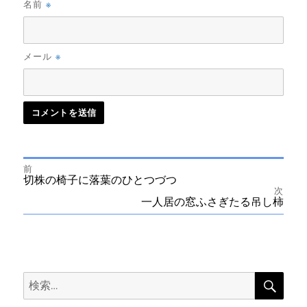
※
名前
※
メール
前
投
前
切株の椅子に落葉のひとつづつ
の
次
投
次
一人居の窓ふさぎたる吊し柿
稿
稿:
の
投
ナ
稿:
ビ
検
検
索
ゲ
索: