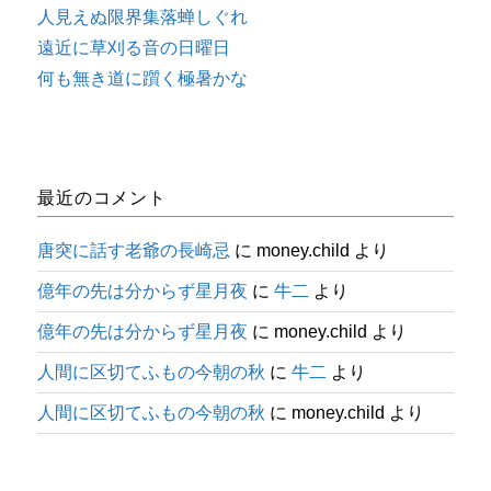
人見えぬ限界集落蝉しぐれ
遠近に草刈る音の日曜日
何も無き道に躓く極暑かな
最近のコメント
唐突に話す老爺の長崎忌
に
money.child
より
億年の先は分からず星月夜
に
牛二
より
億年の先は分からず星月夜
に
money.child
より
人間に区切てふもの今朝の秋
に
牛二
より
人間に区切てふもの今朝の秋
に
money.child
より