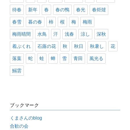
待春
新年
春
春の鴨
春光
春炬燵
春雪
暮の春
柿
桜
梅
梅雨
梅雨晴間
水鳥
汗
浅春
涼し
深秋
着ぶくれ
石蕗の花
秋
秋日
秋暑し
花
落葉
蛇
蛙
蝉
雪
青田
風光る
鰯雲
ブックマーク
くまさんのblog
合歓の会