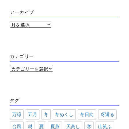
アーカイブ
ア
ー
カ
イ
カテゴリー
ブ
カ
テ
ゴ
リ
タグ
ー
万緑
五月
冬
冬ぬくし
冬日向
冴返る
台風
囀
夏
夏燕
天高し
寒
山笑ふ