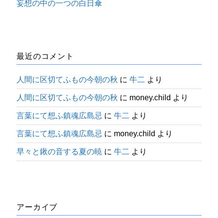
妄想の中の一つの白日傘
最近のコメント
人間に区切てふもの今朝の秋
に
牛二
より
人間に区切てふもの今朝の秋
に
money.child
より
言葉にて想ふ鎮魂広島忌
に
牛二
より
言葉にて想ふ鎮魂広島忌
に
money.child
より
早々と鍬の音する夏の暁
に
牛二
より
アーカイブ