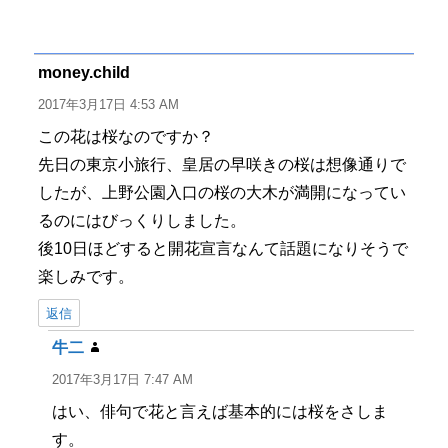
稿
稿
テ
グ
者
日:
ゴ
リ
ー
money.child
よ
り:
2017年3月17日 4:53 AM
この花は桜なのですか？
先日の東京小旅行、皇居の早咲きの桜は想像通りで
したが、上野公園入口の桜の大木が満開になってい
るのにはびっくりしました。
後10日ほどすると開花宣言なんて話題になりそうで
楽しみです。
返信
牛二
よ
り:
2017年3月17日 7:47 AM
はい、俳句で花と言えば基本的には桜をさしま
す。