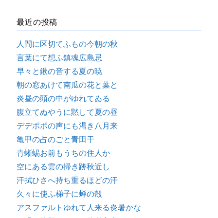
最近の投稿
人間に区切てふもの今朝の秋
言葉にて想ふ鎮魂広島忌
早々と鍬の音する夏の暁
朝の窓あけて南瓜の花と葉と
炎昼の頭の中がゆれてゐる
腹立てぬやうに黙して夏の昼
デデポポの声にも渇き八月来
亀甲の占のごと青田干
青蜥蜴お前もうちの住人か
空にある雲の掃き跡秋近し
汗拭ひさへ持ち重るほどの汗
久々に使ふ梯子に蝉の殻
アスファルトゆれて人来る炎暑かな