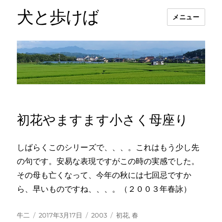
犬と歩けば
メニュー
初花やますます小さく母座り
しばらくこのシリーズで、、、。これはもう少し先
の句です。安易な表現ですがこの時の実感でした。
その母も亡くなって、今年の秋には七回忌ですか
ら、早いものですね、、、。（２００３年春詠）
投
投
カ
タ
牛二
2017年3月17日
2003
初花
,
春