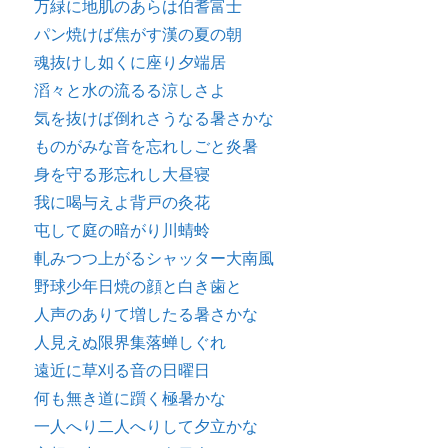
万緑に地肌のあらは伯耆富士
パン焼けば焦がす漢の夏の朝
魂抜けし如くに座り夕端居
滔々と水の流るる涼しさよ
気を抜けば倒れさうなる暑さかな
ものがみな音を忘れしごと炎暑
身を守る形忘れし大昼寝
我に喝与えよ背戸の灸花
屯して庭の暗がり川蜻蛉
軋みつつ上がるシャッター大南風
野球少年日焼の顔と白き歯と
人声のありて増したる暑さかな
人見えぬ限界集落蝉しぐれ
遠近に草刈る音の日曜日
何も無き道に躓く極暑かな
一人へり二人へりして夕立かな