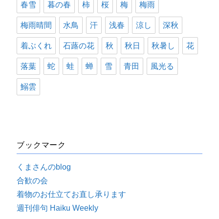
春雪
暮の春
柿
桜
梅
梅雨
梅雨晴間
水鳥
汗
浅春
涼し
深秋
着ぶくれ
石蕗の花
秋
秋日
秋暑し
花
落葉
蛇
蛙
蝉
雪
青田
風光る
鰯雲
ブックマーク
くまさんのblog
合歓の会
着物のお仕立てお直し承ります
週刊俳句 Haiku Weekly