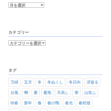
ア
ー
カ
イ
カテゴリー
ブ
カ
テ
ゴ
リ
タグ
ー
万緑
五月
冬
冬ぬくし
冬日向
冴返る
台風
囀
夏
夏燕
天高し
寒
山笑ふ
待春
新年
春
春の鴨
春光
春炬燵