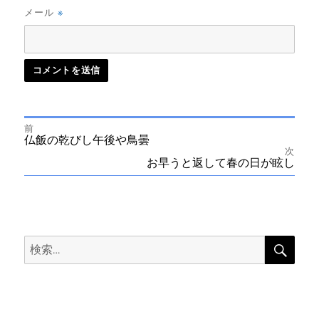
※
メール
前
投
前
仏飯の乾びし午後や鳥曇
の
次
投
次
お早うと返して春の日が眩し
稿
稿:
の
投
ナ
稿:
ビ
検
検
索
ゲ
索:
ー
シ