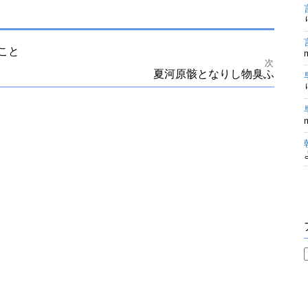
こと
次
夏河原骸となりし物臭ふ