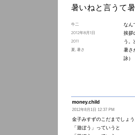
暑いねと言うて
投
牛二
なん
稿
投
2012年8月1日
挨拶
者
稿
カ
2011
う。
日:
テ
タ
夏
,
暑さ
暑さ
ゴ
グ
詠）
リ
ー
money.child
よ
2012年8月1日 12:37 PM
り:
金子みすずのこだまでしょう
「遊ぼう」っていうと