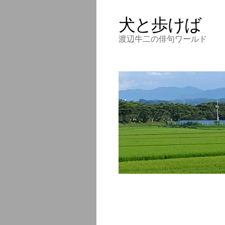
犬と歩けば
渡辺牛二の俳句ワールド