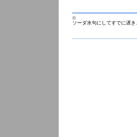
前
投
前
ソーダ水句にしてすでに遅き
の
投
次
稿
稿:
の
投
ナ
稿:
ビ
ゲ
ー
シ
ョ
ン