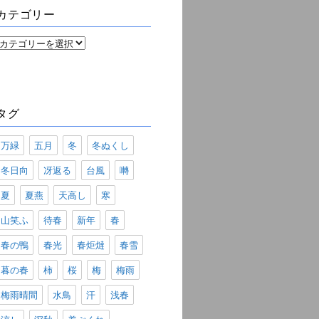
ブ
カテゴリー
カ
テ
ゴ
リ
ー
タグ
万緑
五月
冬
冬ぬくし
冬日向
冴返る
台風
囀
夏
夏燕
天高し
寒
山笑ふ
待春
新年
春
春の鴨
春光
春炬燵
春雪
暮の春
柿
桜
梅
梅雨
梅雨晴間
水鳥
汗
浅春