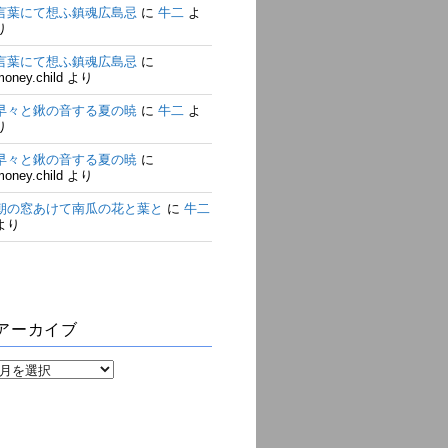
言葉にて想ふ鎮魂広島忌
に
牛二
よ
り
言葉にて想ふ鎮魂広島忌
に
money.child
より
早々と鍬の音する夏の暁
に
牛二
よ
り
早々と鍬の音する夏の暁
に
money.child
より
朝の窓あけて南瓜の花と葉と
に
牛二
より
アーカイブ
ア
ー
カ
イ