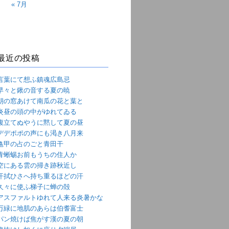
« 7月
最近の投稿
言葉にて想ふ鎮魂広島忌
早々と鍬の音する夏の暁
朝の窓あけて南瓜の花と葉と
炎昼の頭の中がゆれてゐる
腹立てぬやうに黙して夏の昼
デデポポの声にも渇き八月来
亀甲の占のごと青田干
青蜥蜴お前もうちの住人か
空にある雲の掃き跡秋近し
汗拭ひさへ持ち重るほどの汗
久々に使ふ梯子に蝉の殻
アスファルトゆれて人来る炎暑かな
万緑に地肌のあらは伯耆富士
パン焼けば焦がす漢の夏の朝