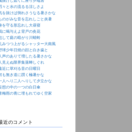
魂抜けし如くに座り夕端居
滔々と水の流るる涼しさよ
気を抜けば倒れさうなる暑さかな
ものがみな音を忘れしごと炎暑
身を守る形忘れし大昼寝
我に喝与えよ背戸の灸花
屯して庭の暗がり川蜻蛉
軋みつつ上がるシャッター大南風
野球少年日焼の顔と白き歯と
人声のありて増したる暑さかな
人見えぬ限界集落蝉しぐれ
遠近に草刈る音の日曜日
何も無き道に躓く極暑かな
一人へり二人へりして夕立かな
妄想の中の一つの白日傘
青梅雨の青に埋もれてゆく空家
最近のコメント