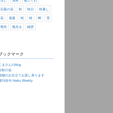
涼し
深秋
着ぶくれ
石蕗の花
秋
秋日
秋暑し
花
落葉
蛇
蛙
蝉
雪
青田
風光る
鰯雲
ブックマーク
くまさんのblog
合歓の会
着物のお仕立てお直し承ります
週刊俳句 Haiku Weekly