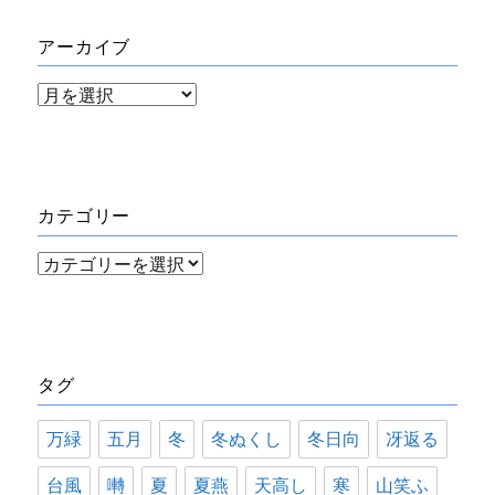
アーカイブ
ア
ー
カ
イ
カテゴリー
ブ
カ
テ
ゴ
リ
タグ
ー
万緑
五月
冬
冬ぬくし
冬日向
冴返る
台風
囀
夏
夏燕
天高し
寒
山笑ふ