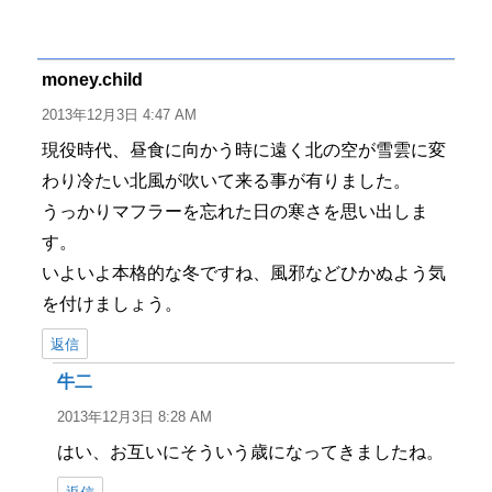
稿
稿
テ
グ
者
日:
ゴ
リ
ー
money.child
よ
り:
2013年12月3日 4:47 AM
現役時代、昼食に向かう時に遠く北の空が雪雲に変
わり冷たい北風が吹いて来る事が有りました。
うっかりマフラーを忘れた日の寒さを思い出しま
す。
いよいよ本格的な冬ですね、風邪などひかぬよう気
を付けましょう。
返信
牛二
よ
り:
2013年12月3日 8:28 AM
はい、お互いにそういう歳になってきましたね。