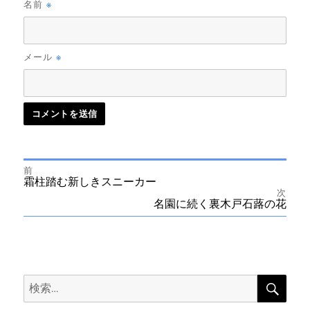
※
名前
※
メール
前
投
前
霜柱踏む新しきスニーカー
の
次
投
次
名園に続く裏木戸石蕗の花
稿
稿:
の
投
ナ
稿:
ビ
検
検
索
ゲ
索: