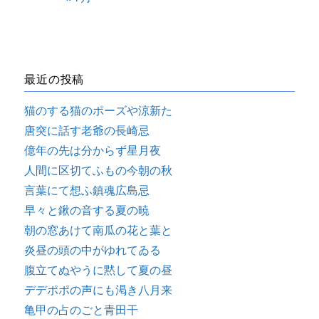
最近の投稿
猫のする猫のポーズや涼新た
唐突に話す老爺の長崎忌
億年の先は分からず星月夜
人間に区切てふもの今朝の秋
言葉にて想ふ鎮魂広島忌
早々と鍬の音する夏の暁
朝の窓あけて南瓜の花と葉と
炎昼の頭の中がゆれてゐる
腹立てぬやうに黙して夏の昼
デデポポの声にも渇き八月来
亀甲の占のごと青田干