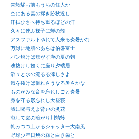
青蜥蜴お前もうちの住人か
空にある雲の掃き跡秋近し
汗拭ひさへ持ち重るほどの汗
久々に使ふ梯子に蝉の殻
アスファルトゆれて人来る炎暑かな
万緑に地肌のあらは伯耆富士
パン焼けば焦がす漢の夏の朝
魂抜けし如くに座り夕端居
滔々と水の流るる涼しさよ
気を抜けば倒れさうなる暑さかな
ものがみな音を忘れしごと炎暑
身を守る形忘れし大昼寝
我に喝与えよ背戸の灸花
屯して庭の暗がり川蜻蛉
軋みつつ上がるシャッター大南風
野球少年日焼の顔と白き歯と