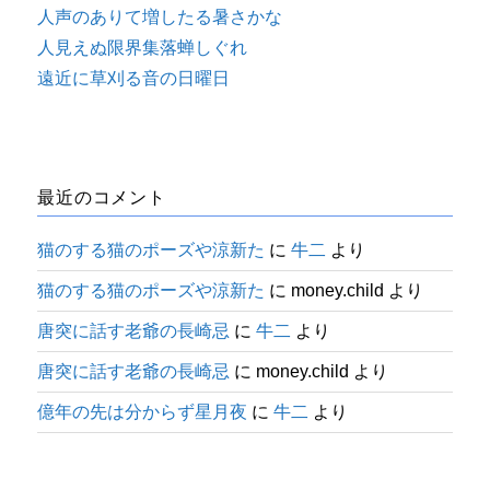
人声のありて増したる暑さかな
人見えぬ限界集落蝉しぐれ
遠近に草刈る音の日曜日
最近のコメント
猫のする猫のポーズや涼新た
に
牛二
より
猫のする猫のポーズや涼新た
に
money.child
より
唐突に話す老爺の長崎忌
に
牛二
より
唐突に話す老爺の長崎忌
に
money.child
より
億年の先は分からず星月夜
に
牛二
より