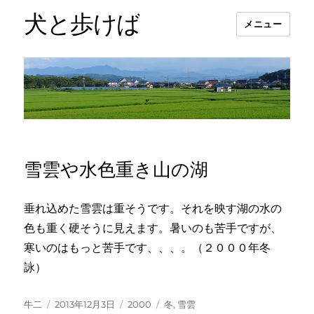
犬と歩けば
メニュー
雪雲や水色重き山の湖
垂れ込めた雪雲は重そうです。それを映す湖の水の
色も重く硬そうに見えます。暑いのも苦手ですが、
寒いのはもっと苦手です、、、。（２０００年冬
詠）
投
投
カ
タ
牛二
2013年12月3日
2000
冬
,
雪雲