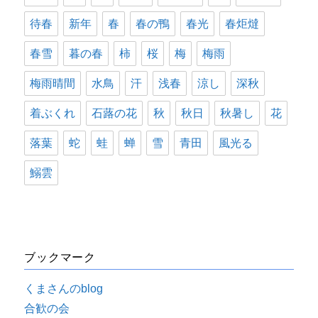
待春
新年
春
春の鴨
春光
春炬燵
春雪
暮の春
柿
桜
梅
梅雨
梅雨晴間
水鳥
汗
浅春
涼し
深秋
着ぶくれ
石蕗の花
秋
秋日
秋暑し
花
落葉
蛇
蛙
蝉
雪
青田
風光る
鰯雲
ブックマーク
くまさんのblog
合歓の会