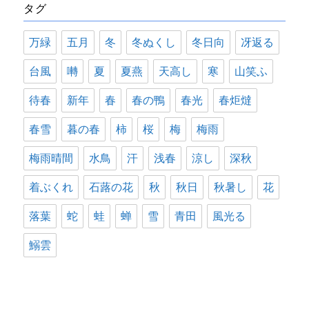
タグ
ー
万緑
五月
冬
冬ぬくし
冬日向
冴返る
台風
囀
夏
夏燕
天高し
寒
山笑ふ
待春
新年
春
春の鴨
春光
春炬燵
春雪
暮の春
柿
桜
梅
梅雨
梅雨晴間
水鳥
汗
浅春
涼し
深秋
着ぶくれ
石蕗の花
秋
秋日
秋暑し
花
落葉
蛇
蛙
蝉
雪
青田
風光る
鰯雲