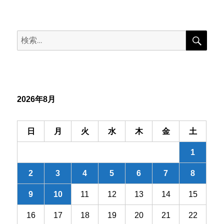
ナ
稿:
ビ
検
検
索
ゲ
索:
ー
シ
2026年8月
ョ
ン
日
月
火
水
木
金
土
1
2
3
4
5
6
7
8
9
10
11
12
13
14
15
16
17
18
19
20
21
22