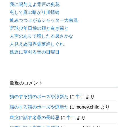
我に喝与えよ背戸の灸花
屯して庭の暗がり川蜻蛉
軋みつつ上がるシャッター大南風
野球少年日焼の顔と白き歯と
人声のありて増したる暑さかな
人見えぬ限界集落蝉しぐれ
遠近に草刈る音の日曜日
最近のコメント
猫のする猫のポーズや涼新た
に
牛二
より
猫のする猫のポーズや涼新た
に
money.child
より
唐突に話す老爺の長崎忌
に
牛二
より