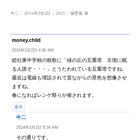
投
投
カ
タ
牛二
2014年3月2日
2013
揚雲雀
,
春
稿
稿
テ
グ
者
日:
ゴ
リ
ー
money.child
よ
り:
2014年3月2日 4:40 AM
総社東中学校の校歌に「緑の丘の五重塔 古墳に眠
る人誰ぞ・・・」とうたわれている五重塔ですね。
最近は電線も埋設されて昔ながらの景色を想像させ
ますね。
春になればレンゲ祭りが催されます。
返信
牛二
よ
り:
2014年3月2日 8:34 AM
その通りです。