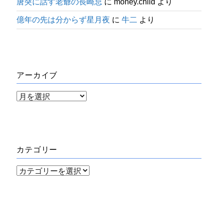
唐突に話す老爺の長崎忌
に
money.child
より
億年の先は分からず星月夜
に
牛二
より
アーカイブ
ア
ー
カ
イ
カテゴリー
ブ
カ
テ
ゴ
リ