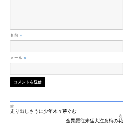
※
名前
※
メール
前
投
前
走り出しさうに少年木々芽ぐむ
の
次
投
次
金毘羅往来猛犬注意梅の花
稿
稿:
の
投