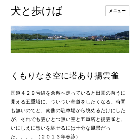
犬と歩けば
メニュー
くもりなき空に塔あり揚雲雀
国道４２９号線を倉敷へ走っていると田圃の向うに
見える五重塔に、ついつい寄道をしたくなる。時間
も無いのでと、南側の駐車場から眺めるだけにした
が、それでも雲ひとつ無い空と五重塔と揚雲雀と、
いにしえに想いを馳せるには十分な風景だっ
た、、、。（２０１３年春詠）