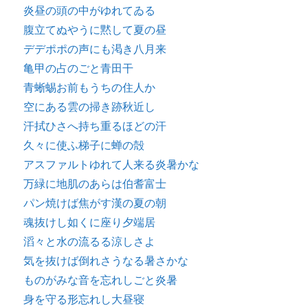
炎昼の頭の中がゆれてゐる
腹立てぬやうに黙して夏の昼
デデポポの声にも渇き八月来
亀甲の占のごと青田干
青蜥蜴お前もうちの住人か
空にある雲の掃き跡秋近し
汗拭ひさへ持ち重るほどの汗
久々に使ふ梯子に蝉の殻
アスファルトゆれて人来る炎暑かな
万緑に地肌のあらは伯耆富士
パン焼けば焦がす漢の夏の朝
魂抜けし如くに座り夕端居
滔々と水の流るる涼しさよ
気を抜けば倒れさうなる暑さかな
ものがみな音を忘れしごと炎暑
身を守る形忘れし大昼寝