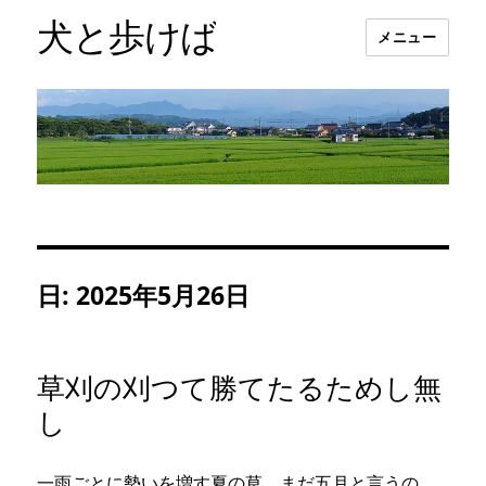
犬と歩けば
メニュー
日:
2025年5月26日
草刈の刈つて勝てたるためし無
し
一雨ごとに勢いを増す夏の草、まだ五月と言うの