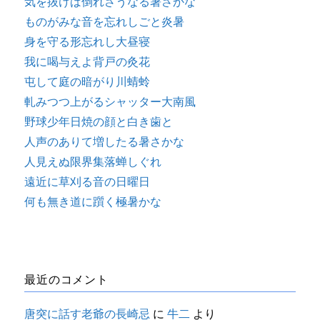
気を抜けば倒れさうなる暑さかな
ものがみな音を忘れしごと炎暑
身を守る形忘れし大昼寝
我に喝与えよ背戸の灸花
屯して庭の暗がり川蜻蛉
軋みつつ上がるシャッター大南風
野球少年日焼の顔と白き歯と
人声のありて増したる暑さかな
人見えぬ限界集落蝉しぐれ
遠近に草刈る音の日曜日
何も無き道に躓く極暑かな
最近のコメント
唐突に話す老爺の長崎忌
に
牛二
より