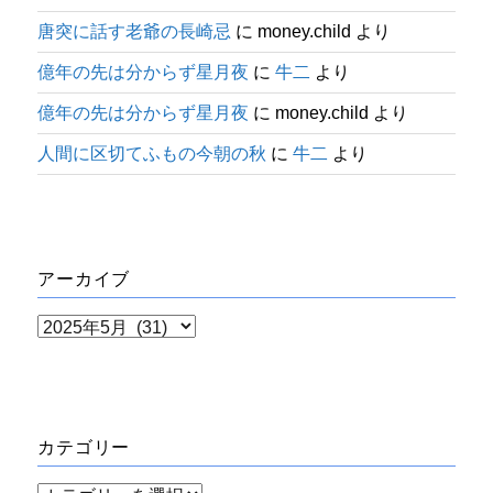
唐突に話す老爺の長崎忌
に
money.child
より
億年の先は分からず星月夜
に
牛二
より
億年の先は分からず星月夜
に
money.child
より
人間に区切てふもの今朝の秋
に
牛二
より
アーカイブ
ア
ー
カ
イ
カテゴリー
ブ