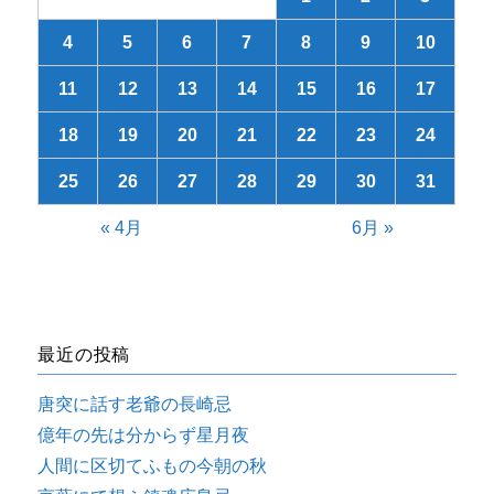
4
5
6
7
8
9
10
11
12
13
14
15
16
17
18
19
20
21
22
23
24
25
26
27
28
29
30
31
« 4月
6月 »
最近の投稿
唐突に話す老爺の長崎忌
億年の先は分からず星月夜
人間に区切てふもの今朝の秋