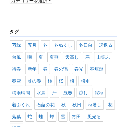
カ
テ
ゴ
リ
タグ
ー
万緑
五月
冬
冬ぬくし
冬日向
冴返る
台風
囀
夏
夏燕
天高し
寒
山笑ふ
待春
新年
春
春の鴨
春光
春炬燵
春雪
暮の春
柿
桜
梅
梅雨
梅雨晴間
水鳥
汗
浅春
涼し
深秋
着ぶくれ
石蕗の花
秋
秋日
秋暑し
花
落葉
蛇
蛙
蝉
雪
青田
風光る