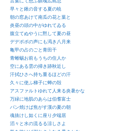
言葉にて想ふ鎮魂広島忌
早々と鍬の音する夏の暁
朝の窓あけて南瓜の花と葉と
炎昼の頭の中がゆれてゐる
腹立てぬやうに黙して夏の昼
デデポポの声にも渇き八月来
亀甲の占のごと青田干
青蜥蜴お前もうちの住人か
空にある雲の掃き跡秋近し
汗拭ひさへ持ち重るほどの汗
久々に使ふ梯子に蝉の殻
アスファルトゆれて人来る炎暑かな
万緑に地肌のあらは伯耆富士
パン焼けば焦がす漢の夏の朝
魂抜けし如くに座り夕端居
滔々と水の流るる涼しさよ