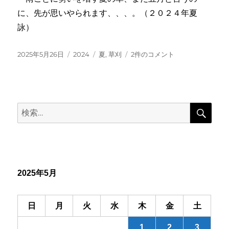
に、先が思いやられます、、、。（２０２４年夏
詠）
投
カ
タ
草
2025年5月26日
2024
夏
,
草刈
2件のコメント
稿
テ
グ
刈
日:
ゴ
の
リ
刈
ー
つ
検
て
検
索
勝
索:
て
た
る
た
め
2025年5月
し
無
し
日
月
火
水
木
金
土
へ
の
1
2
3