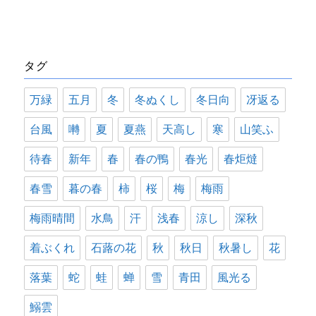
テ
ゴ
リ
タグ
ー
万緑
五月
冬
冬ぬくし
冬日向
冴返る
台風
囀
夏
夏燕
天高し
寒
山笑ふ
待春
新年
春
春の鴨
春光
春炬燵
春雪
暮の春
柿
桜
梅
梅雨
梅雨晴間
水鳥
汗
浅春
涼し
深秋
着ぶくれ
石蕗の花
秋
秋日
秋暑し
花
落葉
蛇
蛙
蝉
雪
青田
風光る
鰯雲