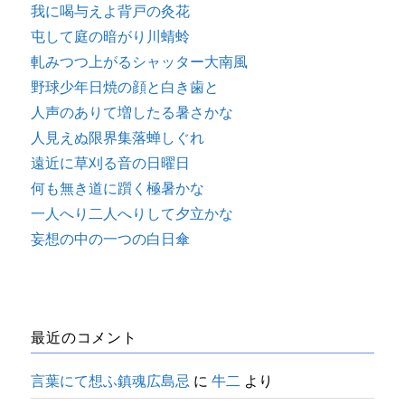
我に喝与えよ背戸の灸花
屯して庭の暗がり川蜻蛉
軋みつつ上がるシャッター大南風
野球少年日焼の顔と白き歯と
人声のありて増したる暑さかな
人見えぬ限界集落蝉しぐれ
遠近に草刈る音の日曜日
何も無き道に躓く極暑かな
一人へり二人へりして夕立かな
妄想の中の一つの白日傘
最近のコメント
言葉にて想ふ鎮魂広島忌
に
牛二
より