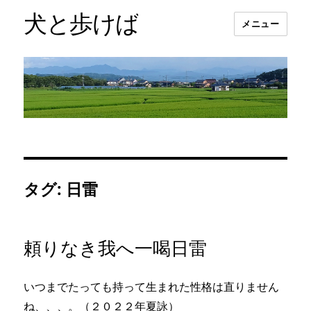
犬と歩けば
メニュー
タグ:
日雷
頼りなき我へ一喝日雷
いつまでたっても持って生まれた性格は直りません
ね、、、。（２０２２年夏詠）