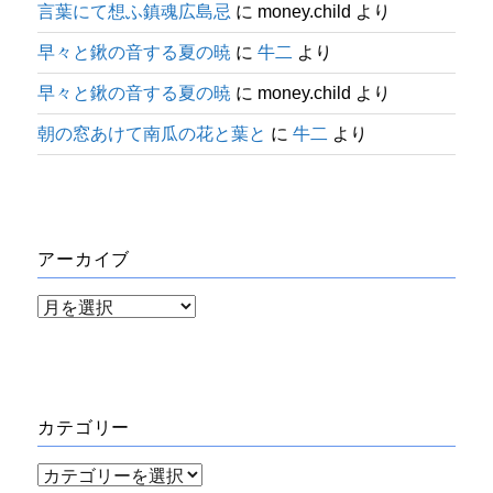
言葉にて想ふ鎮魂広島忌
に
money.child
より
早々と鍬の音する夏の暁
に
牛二
より
早々と鍬の音する夏の暁
に
money.child
より
朝の窓あけて南瓜の花と葉と
に
牛二
より
アーカイブ
ア
ー
カ
イ
カテゴリー
ブ
カ