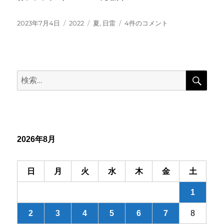
投
カ
タ
頼
2023年7月4日
2022
夏
,
日雷
4件のコメント
稿
テ
グ
り
日:
ゴ
な
リ
き
ー
我
検
へ
検
索
一
索:
喝
日
雷
へ
の
2026年8月
日
月
火
水
木
金
土
1
2
3
4
5
6
7
8