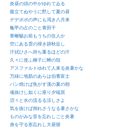
炎昼の頭の中がゆれてゐる
腹立てぬやうに黙して夏の昼
デデポポの声にも渇き八月来
亀甲の占のごと青田干
青蜥蜴お前もうちの住人か
空にある雲の掃き跡秋近し
汗拭ひさへ持ち重るほどの汗
久々に使ふ梯子に蝉の殻
アスファルトゆれて人来る炎暑かな
万緑に地肌のあらは伯耆富士
パン焼けば焦がす漢の夏の朝
魂抜けし如くに座り夕端居
滔々と水の流るる涼しさよ
気を抜けば倒れさうなる暑さかな
ものがみな音を忘れしごと炎暑
身を守る形忘れし大昼寝