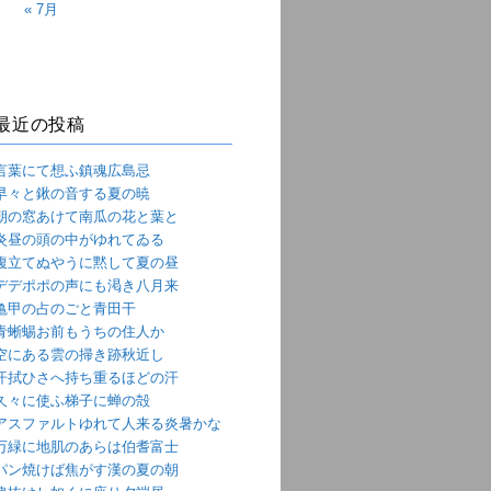
« 7月
最近の投稿
言葉にて想ふ鎮魂広島忌
早々と鍬の音する夏の暁
朝の窓あけて南瓜の花と葉と
炎昼の頭の中がゆれてゐる
腹立てぬやうに黙して夏の昼
デデポポの声にも渇き八月来
亀甲の占のごと青田干
青蜥蜴お前もうちの住人か
空にある雲の掃き跡秋近し
汗拭ひさへ持ち重るほどの汗
久々に使ふ梯子に蝉の殻
アスファルトゆれて人来る炎暑かな
万緑に地肌のあらは伯耆富士
パン焼けば焦がす漢の夏の朝