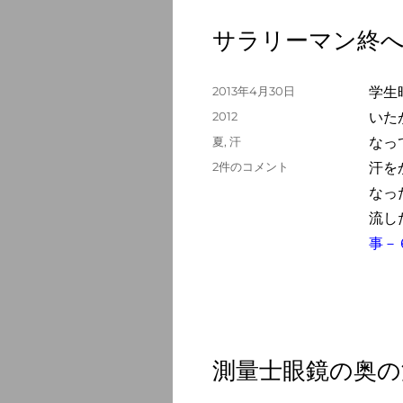
て
滂
サラリーマン終
沱
の
汗
投
2013年4月30日
学生
と
稿
カ
2012
いた
な
日:
テ
タ
夏
,
汗
なっ
る
ゴ
グ
に
サ
2件のコメント
汗を
リ
ラ
ー
なっ
リ
流し
ー
マ
事－
ン
終
へ
て
三
月
測量士眼鏡の奥の
の
汗