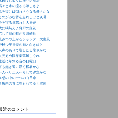
魂抜けし如くに座り夕端居
滔々と水の流るる涼しさよ
気を抜けば倒れさうなる暑さかな
ものがみな音を忘れしごと炎暑
身を守る形忘れし大昼寝
我に喝与えよ背戸の灸花
屯して庭の暗がり川蜻蛉
軋みつつ上がるシャッター大南風
野球少年日焼の顔と白き歯と
人声のありて増したる暑さかな
人見えぬ限界集落蝉しぐれ
遠近に草刈る音の日曜日
何も無き道に躓く極暑かな
一人へり二人へりして夕立かな
妄想の中の一つの白日傘
青梅雨の青に埋もれてゆく空家
最近のコメント