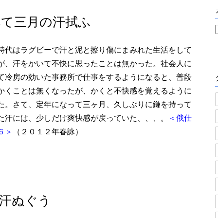
へて三月の汗拭ふ
時代はラグビーで汗と泥と擦り傷にまみれた生活をして
が、汗をかいて不快に思ったことは無かった。社会人に
て冷房の効いた事務所で仕事をするようになると、普段
かくことは無くなったが、かくと不快感を覚えるように
た。さて、定年になって三ヶ月、久しぶりに鎌を持って
た汗には、少しだけ爽快感が戻っていた、、、。
＜俄仕
６＞
（２０１２年春詠）
汗ぬぐう