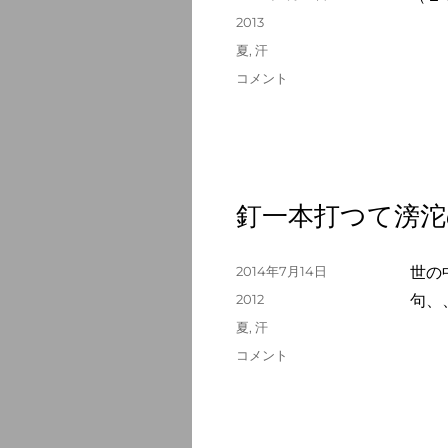
ふ
稿
カ
2013
に
日:
テ
タ
夏
,
汗
ゴ
グ
製
コメント
リ
氷
ー
所
汗
し
て
運
釘一本打つて滂沱
ぶ
氷
か
投
2014年7月14日
世の
な
稿
カ
2012
句、
に
日:
テ
タ
夏
,
汗
ゴ
グ
釘
コメント
リ
一
ー
本
打
つ