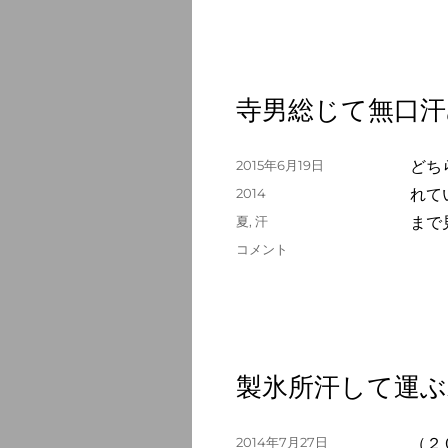
ふ
異
国
の
人
寺男総じて無口汗
に
追
ひ
投
2015年6月19日
どち
越
稿
さ
カ
2014
れて
日:
れ
テ
タ
夏
,
汗
まで
へ
ゴ
グ
寺
コメント
の
リ
男
ー
総
じ
て
無
口
製氷所汗して運ぶ
汗
ぬ
ぐ
投
2014年7月27日
（２