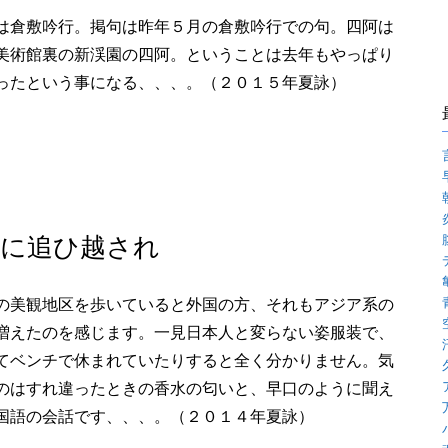
は倉敷吟行。掲句は昨年５月の倉敷吟行での句。四阿は
美術館裏の新渓園の四阿。ということは去年もやっぱり
ったという事になる、、、。（２０１５年夏詠）
人に追ひ越され
の美観地区を歩いていると外国の方、それもアジア系の
増えたのを感じます。一見日本人と変らない姿服装で、
てベンチで休まれていたりすると全く分かりません。気
のはすれ違ったときの香水の匂いと、早口のように聞え
国語の会話です、、、。（２０１４年夏詠）