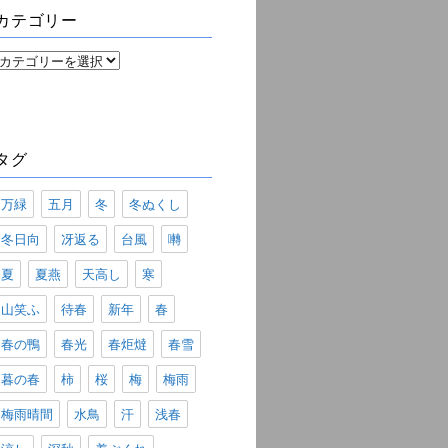
ブ
カテゴリー
カ
テ
ゴ
リ
ー
タグ
万緑
五月
冬
冬ぬくし
冬日向
冴返る
台風
囀
夏
夏燕
天高し
寒
山笑ふ
待春
新年
春
春の鴨
春光
春炬燵
春雪
暮の春
柿
桜
梅
梅雨
梅雨晴間
水鳥
汗
浅春