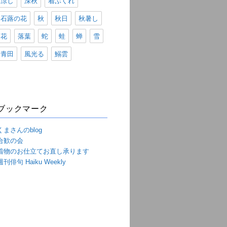
涼し
深秋
着ぶくれ
石蕗の花
秋
秋日
秋暑し
花
落葉
蛇
蛙
蝉
雪
青田
風光る
鰯雲
ブックマーク
くまさんのblog
合歓の会
着物のお仕立てお直し承ります
週刊俳句 Haiku Weekly