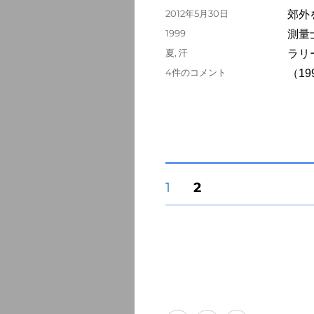
拭
投
2012年5月30日
郊外
ふ
稿
カ
1999
測量
へ
日:
テ
の
タ
夏
,
汗
ラリ
ゴ
グ
測
4件のコメント
（1
リ
量
ー
士
眼
鏡
の
奥
の
投
固
固
1
2
汗
定
定
ぬ
ペ
ペ
稿
ぐ
ー
ー
う
ジ
ジ
へ
の
の
ペ