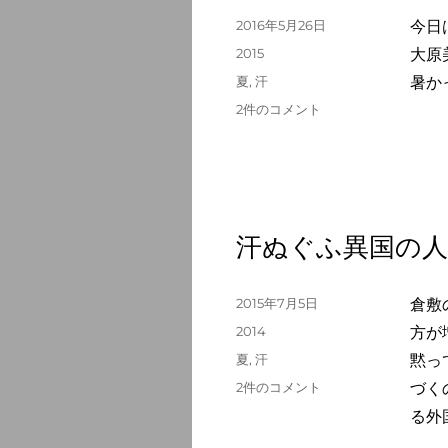
旨
投
2016年5月26日
今日
し
稿
カ
2015
大原
へ
日:
テ
タ
夏
,
汗
暑か
の
ゴ
グ
四
2件のコメント
リ
阿
ー
の
風
に
さ
ら
汗ぬぐふ異国の
せ
る
汗
投
2015年7月5日
倉敷
の
稿
カ
2014
方が
服
日:
テ
タ
夏
,
汗
黙っ
へ
ゴ
グ
の
汗
2件のコメント
づく
リ
ぬ
ー
る外
ぐ