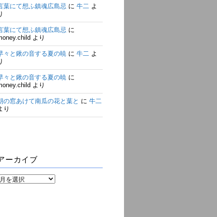
言葉にて想ふ鎮魂広島忌
に
牛二
よ
り
言葉にて想ふ鎮魂広島忌
に
money.child
より
早々と鍬の音する夏の暁
に
牛二
よ
り
早々と鍬の音する夏の暁
に
money.child
より
朝の窓あけて南瓜の花と葉と
に
牛二
より
アーカイブ
ア
ー
カ
イ