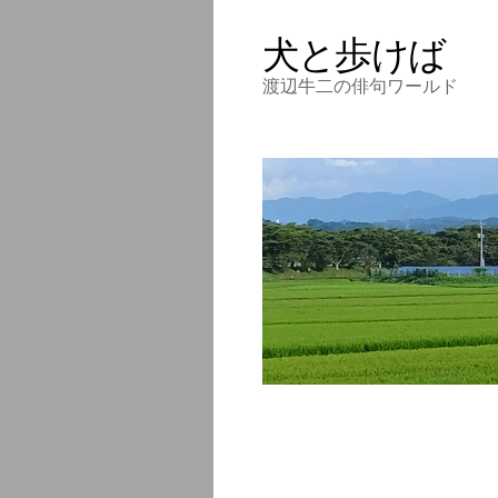
犬と歩けば
渡辺牛二の俳句ワールド