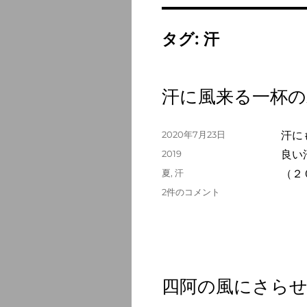
タグ:
汗
汗に風来る一杯の
投
2020年7月23日
汗に
稿
カ
2019
良い
日:
テ
タ
夏
,
汗
（２
ゴ
グ
汗
2件のコメント
リ
に
ー
風
来
る
一
杯
四阿の風にさら
の
水