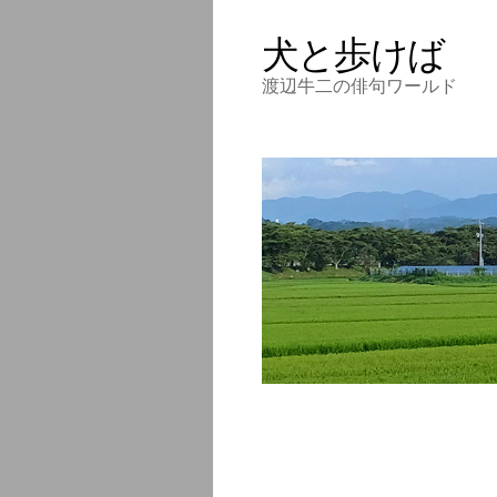
犬と歩けば
渡辺牛二の俳句ワールド