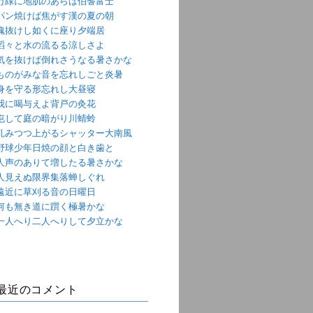
万緑に地肌のあらは伯耆富士
パン焼けば焦がす漢の夏の朝
魂抜けし如くに座り夕端居
滔々と水の流るる涼しさよ
気を抜けば倒れさうなる暑さかな
ものがみな音を忘れしごと炎暑
身を守る形忘れし大昼寝
我に喝与えよ背戸の灸花
屯して庭の暗がり川蜻蛉
軋みつつ上がるシャッター大南風
野球少年日焼の顔と白き歯と
人声のありて増したる暑さかな
人見えぬ限界集落蝉しぐれ
遠近に草刈る音の日曜日
何も無き道に躓く極暑かな
一人へり二人へりして夕立かな
最近のコメント