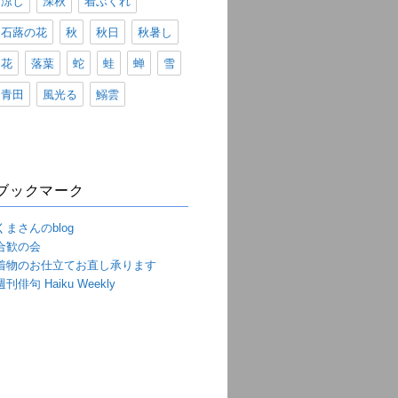
涼し
深秋
着ぶくれ
石蕗の花
秋
秋日
秋暑し
花
落葉
蛇
蛙
蝉
雪
青田
風光る
鰯雲
ブックマーク
くまさんのblog
合歓の会
着物のお仕立てお直し承ります
週刊俳句 Haiku Weekly