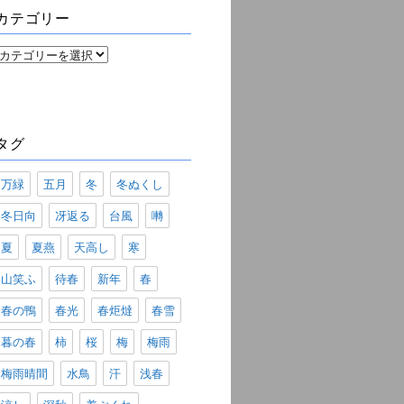
ブ
カテゴリー
カ
テ
ゴ
リ
ー
タグ
万緑
五月
冬
冬ぬくし
冬日向
冴返る
台風
囀
夏
夏燕
天高し
寒
山笑ふ
待春
新年
春
春の鴨
春光
春炬燵
春雪
暮の春
柿
桜
梅
梅雨
梅雨晴間
水鳥
汗
浅春