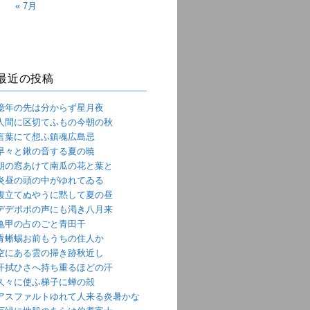
« 7月
最近の投稿
億年の先は分からず星月夜
人間に区切てふもの今朝の秋
言葉にて想ふ鎮魂広島忌
早々と鍬の音する夏の暁
朝の窓あけて南瓜の花と葉と
炎昼の頭の中がゆれてゐる
腹立てぬやうに黙して夏の昼
デデポポの声にも渇き八月来
亀甲の占のごと青田干
青蜥蜴お前もうちの住人か
空にある雲の掃き跡秋近し
汗拭ひさへ持ち重るほどの汗
久々に使ふ梯子に蝉の殻
アスファルトゆれて人来る炎暑かな