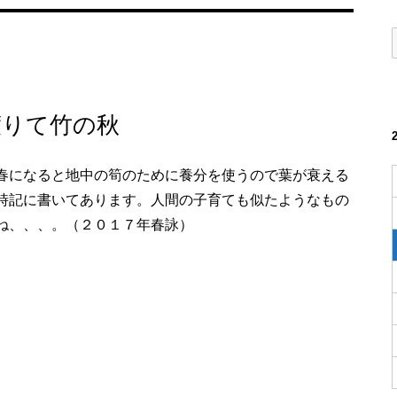
渡りて竹の秋
春になると地中の筍のために養分を使うので葉が衰える
時記に書いてあります。人間の子育ても似たようなもの
ね、、、。（２０１７年春詠）