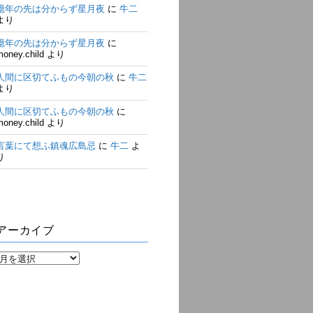
億年の先は分からず星月夜
に
牛二
より
億年の先は分からず星月夜
に
money.child
より
人間に区切てふもの今朝の秋
に
牛二
より
人間に区切てふもの今朝の秋
に
money.child
より
言葉にて想ふ鎮魂広島忌
に
牛二
よ
り
アーカイブ
ア
ー
カ
イ