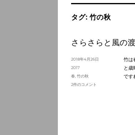
タグ:
竹の秋
さらさらと風の
投
2018年4月26日
竹は
稿
カ
2017
と歳
日:
テ
タ
春
,
竹の秋
です
ゴ
グ
さ
2件のコメント
リ
ら
ー
さ
ら
と
風
の
渡
り