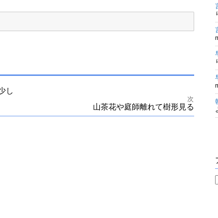
少し
次
山茶花や庭師離れて樹形見る