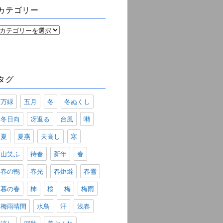
ブ
カテゴリー
カ
テ
ゴ
リ
ー
タグ
万緑
五月
冬
冬ぬくし
冬日向
冴返る
台風
囀
夏
夏燕
天高し
寒
山笑ふ
待春
新年
春
春の鴨
春光
春炬燵
春雪
暮の春
柿
桜
梅
梅雨
梅雨晴間
水鳥
汗
浅春