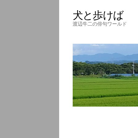
犬と歩けば
渡辺牛二の俳句ワールド