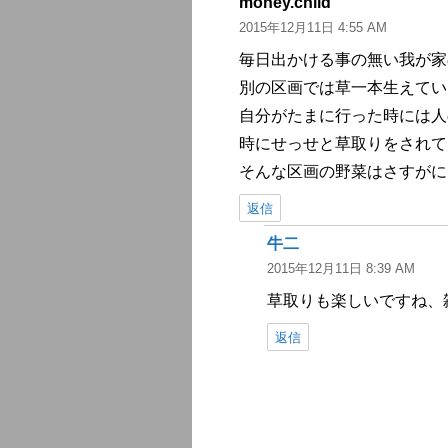
money.child
よ
2015年12月11日 4:55 AM
り:
毎日出かける事の無い我が家
別の区画では草一本生えてい
自分がたまに行った時には人
時にせっせと草取りをされて
そんな区画の野菜はさすがに
返信
牛二
よ
2015年12月11日 8:39 AM
り:
草取りも楽しいですね、
返信