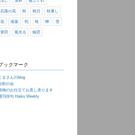
涼し
深秋
着ぶくれ
石蕗の花
秋
秋日
秋暑し
花
落葉
蛇
蛙
蝉
雪
青田
風光る
鰯雲
ブックマーク
くまさんのblog
合歓の会
着物のお仕立てお直し承ります
週刊俳句 Haiku Weekly