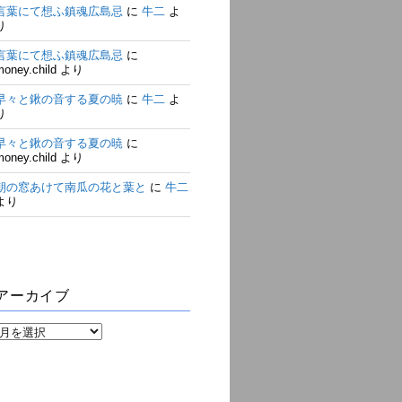
言葉にて想ふ鎮魂広島忌
に
牛二
よ
り
言葉にて想ふ鎮魂広島忌
に
money.child
より
早々と鍬の音する夏の暁
に
牛二
よ
り
早々と鍬の音する夏の暁
に
money.child
より
朝の窓あけて南瓜の花と葉と
に
牛二
より
アーカイブ
ア
ー
カ
イ