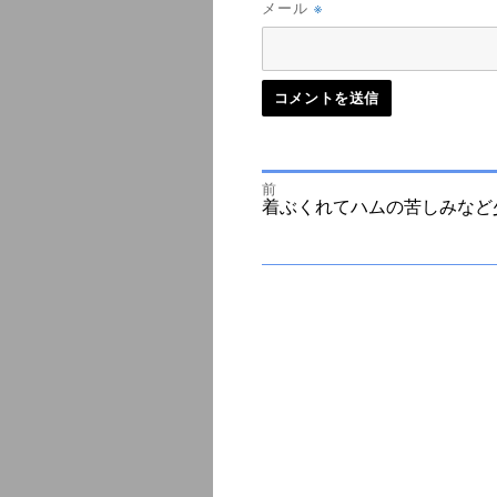
※
メール
前
投
前
着ぶくれてハムの苦しみなど
の
投
次
稿
稿:
の
投
ナ
稿:
ビ
ゲ
ー
シ