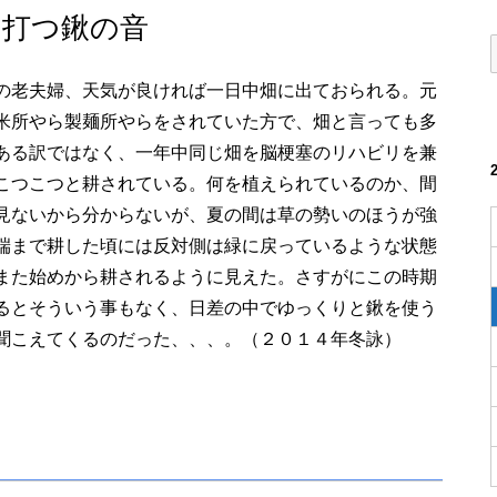
と打つ鍬の音
の老夫婦、天気が良ければ一日中畑に出ておられる。元
米所やら製麺所やらをされていた方で、畑と言っても多
ある訳ではなく、一年中同じ畑を脳梗塞のリハビリを兼
こつこつと耕されている。何を植えられているのか、間
見ないから分からないが、夏の間は草の勢いのほうが強
端まで耕した頃には反対側は緑に戻っているような状態
また始めから耕されるように見えた。さすがにこの時期
るとそういう事もなく、日差の中でゆっくりと鍬を使う
聞こえてくるのだった、、、。（２０１４年冬詠）