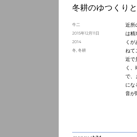
冬耕のゆつくり
投
牛二
近所
稿
投
2015年12月11日
は精
者
稿
カ
2014
くが
日:
テ
タ
冬
,
冬耕
ねて
ゴ
グ
近で
リ
ー
く、
で、
にな
音が