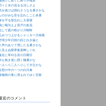
魂抜けし如くに座り夕端居
滔々と水の流るる涼しさよ
気を抜けば倒れさうなる暑さかな
ものがみな音を忘れしごと炎暑
身を守る形忘れし大昼寝
我に喝与えよ背戸の灸花
屯して庭の暗がり川蜻蛉
軋みつつ上がるシャッター大南風
野球少年日焼の顔と白き歯と
人声のありて増したる暑さかな
人見えぬ限界集落蝉しぐれ
遠近に草刈る音の日曜日
何も無き道に躓く極暑かな
一人へり二人へりして夕立かな
妄想の中の一つの白日傘
青梅雨の青に埋もれてゆく空家
最近のコメント