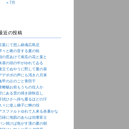
« 7月
最近の投稿
言葉にて想ふ鎮魂広島忌
早々と鍬の音する夏の暁
朝の窓あけて南瓜の花と葉と
炎昼の頭の中がゆれてゐる
腹立てぬやうに黙して夏の昼
デデポポの声にも渇き八月来
亀甲の占のごと青田干
青蜥蜴お前もうちの住人か
空にある雲の掃き跡秋近し
汗拭ひさへ持ち重るほどの汗
久々に使ふ梯子に蝉の殻
アスファルトゆれて人来る炎暑かな
万緑に地肌のあらは伯耆富士
パン焼けば焦がす漢の夏の朝