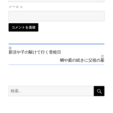
※
メール
前
投
前
新涼や子の駆けて行く登校日
の
次
投
次
蜩や庭の続きに父祖の墓
稿
稿:
の
投
ナ
稿:
ビ
検
検
索
ゲ
索:
ー