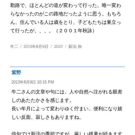
勤路で、ほとんどの道が変わって行った。唯一変わ
らなかったのがこの路地だったように思う。もちろ
ん、住んでいる人は歳をとり、子どもたちは巣立っ
て行ったが、、、。（２００１年秋詠）
投
投
カ
タ
牛二
2013年8月9日
2001
新涼
,
秋
稿
稿
テ
グ
者
日:
ゴ
リ
ー
紫野
よ
り:
2013年8月9日 10:15 PM
牛二さんの文章や句には、人や自然へ注がれる眼差
しのあたたかさを感じます。
長い年月によって変わりゆく佇まい、便利になり嬉
しい反面、寂しさもありますね。
俳句では新涼の季節ですが、厳しい残暑が続きます