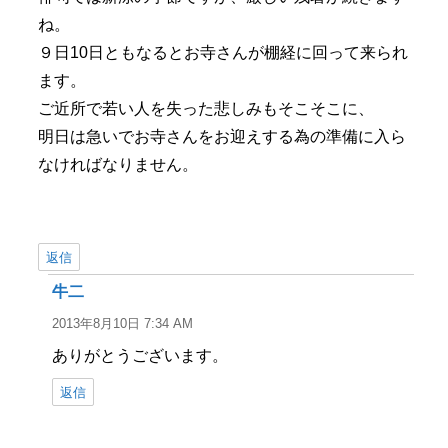
ね。
９日10日ともなるとお寺さんが棚経に回って来られ
ます。
ご近所で若い人を失った悲しみもそこそこに、
明日は急いでお寺さんをお迎えする為の準備に入ら
なければなりません。
返信
牛二
よ
り:
2013年8月10日 7:34 AM
ありがとうございます。
返信