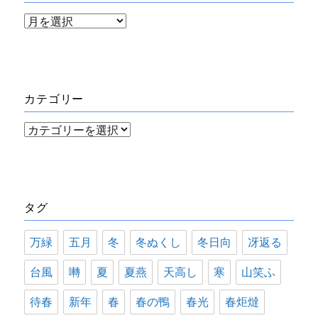
ア
ー
カ
イ
カテゴリー
ブ
カ
テ
ゴ
リ
タグ
ー
万緑
五月
冬
冬ぬくし
冬日向
冴返る
台風
囀
夏
夏燕
天高し
寒
山笑ふ
待春
新年
春
春の鴨
春光
春炬燵