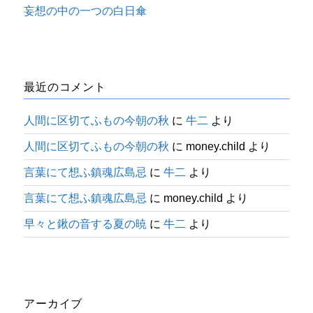
妄想の中の一つの白日傘
最近のコメント
人間に区切てふもの今朝の秋
に
牛二
より
人間に区切てふもの今朝の秋
に
money.child
より
言葉にて想ふ鎮魂広島忌
に
牛二
より
言葉にて想ふ鎮魂広島忌
に
money.child
より
早々と鍬の音する夏の暁
に
牛二
より
アーカイブ