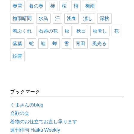
春雪
暮の春
柿
桜
梅
梅雨
梅雨晴間
水鳥
汗
浅春
涼し
深秋
着ぶくれ
石蕗の花
秋
秋日
秋暑し
花
落葉
蛇
蛙
蝉
雪
青田
風光る
鰯雲
ブックマーク
くまさんのblog
合歓の会
着物のお仕立てお直し承ります
週刊俳句 Haiku Weekly