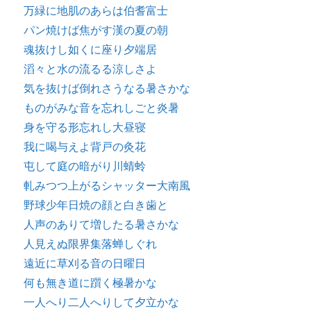
万緑に地肌のあらは伯耆富士
パン焼けば焦がす漢の夏の朝
魂抜けし如くに座り夕端居
滔々と水の流るる涼しさよ
気を抜けば倒れさうなる暑さかな
ものがみな音を忘れしごと炎暑
身を守る形忘れし大昼寝
我に喝与えよ背戸の灸花
屯して庭の暗がり川蜻蛉
軋みつつ上がるシャッター大南風
野球少年日焼の顔と白き歯と
人声のありて増したる暑さかな
人見えぬ限界集落蝉しぐれ
遠近に草刈る音の日曜日
何も無き道に躓く極暑かな
一人へり二人へりして夕立かな