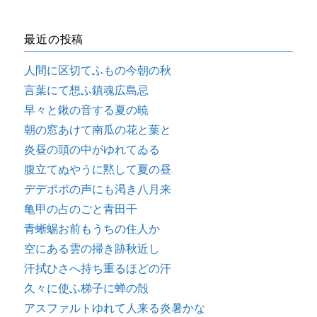
最近の投稿
人間に区切てふもの今朝の秋
言葉にて想ふ鎮魂広島忌
早々と鍬の音する夏の暁
朝の窓あけて南瓜の花と葉と
炎昼の頭の中がゆれてゐる
腹立てぬやうに黙して夏の昼
デデポポの声にも渇き八月来
亀甲の占のごと青田干
青蜥蜴お前もうちの住人か
空にある雲の掃き跡秋近し
汗拭ひさへ持ち重るほどの汗
久々に使ふ梯子に蝉の殻
アスファルトゆれて人来る炎暑かな