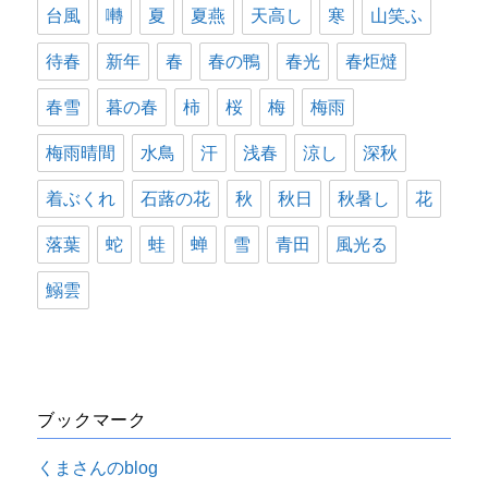
台風
囀
夏
夏燕
天高し
寒
山笑ふ
待春
新年
春
春の鴨
春光
春炬燵
春雪
暮の春
柿
桜
梅
梅雨
梅雨晴間
水鳥
汗
浅春
涼し
深秋
着ぶくれ
石蕗の花
秋
秋日
秋暑し
花
落葉
蛇
蛙
蝉
雪
青田
風光る
鰯雲
ブックマーク
くまさんのblog