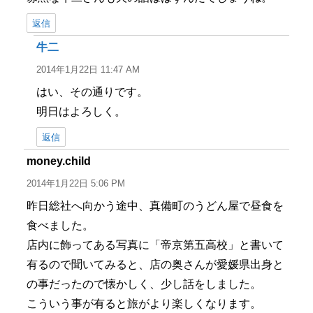
返信
牛二
よ
り:
2014年1月22日 11:47 AM
はい、その通りです。
明日はよろしく。
返信
money.child
よ
り:
2014年1月22日 5:06 PM
昨日総社へ向かう途中、真備町のうどん屋で昼食を
食べました。
店内に飾ってある写真に「帝京第五高校」と書いて
有るので聞いてみると、店の奥さんが愛媛県出身と
の事だったので懐かしく、少し話をしました。
こういう事が有ると旅がより楽しくなります。