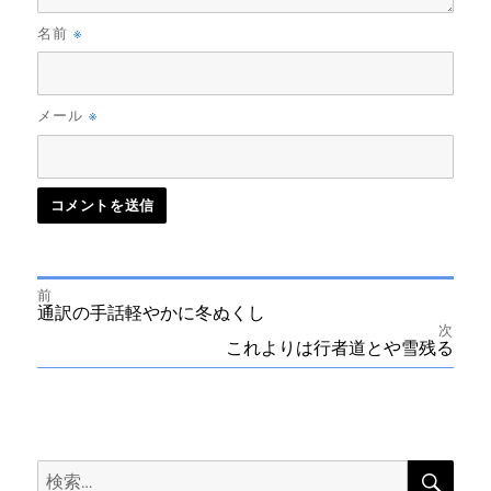
※
名前
※
メール
前
投
前
通訳の手話軽やかに冬ぬくし
の
次
投
次
これよりは行者道とや雪残る
稿
稿:
の
投
ナ
稿:
ビ
検
検
索