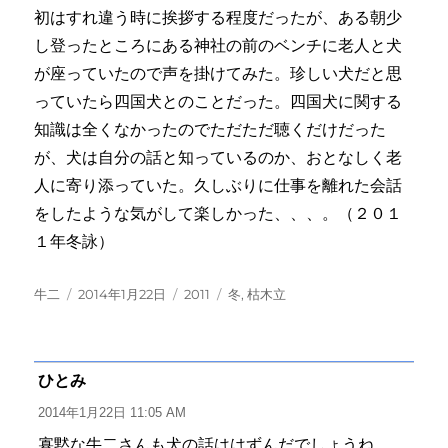
初はすれ違う時に挨拶する程度だったが、ある朝少
し登ったところにある神社の前のベンチに老人と犬
が座っていたので声を掛けてみた。珍しい犬だと思
っていたら四国犬とのことだった。四国犬に関する
知識は全くなかったのでただただ聴くだけだった
が、犬は自分の話と知っているのか、おとなしく老
人に寄り添っていた。久しぶりに仕事を離れた会話
をしたような気がして楽しかった、、、。（２０１
１年冬詠）
投
投
カ
タ
牛二
2014年1月22日
2011
冬
,
枯木立
稿
稿
テ
グ
者
日:
ゴ
リ
ー
ひとみ
よ
り:
2014年1月22日 11:05 AM
寡黙な牛二さんも犬の話ははずんだでしょうね。