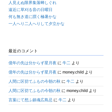
人見えぬ限界集落蝉しぐれ
遠近に草刈る音の日曜日
何も無き道に躓く極暑かな
一人へり二人へりして夕立かな
最近のコメント
億年の先は分からず星月夜
に
牛二
より
億年の先は分からず星月夜
に
money.child
より
人間に区切てふもの今朝の秋
に
牛二
より
人間に区切てふもの今朝の秋
に
money.child
より
言葉にて想ふ鎮魂広島忌
に
牛二
より