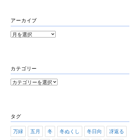
アーカイブ
ア
ー
カ
イ
カテゴリー
ブ
カ
テ
ゴ
リ
タグ
ー
万緑
五月
冬
冬ぬくし
冬日向
冴返る