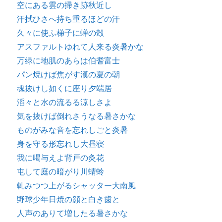
空にある雲の掃き跡秋近し
汗拭ひさへ持ち重るほどの汗
久々に使ふ梯子に蝉の殻
アスファルトゆれて人来る炎暑かな
万緑に地肌のあらは伯耆富士
パン焼けば焦がす漢の夏の朝
魂抜けし如くに座り夕端居
滔々と水の流るる涼しさよ
気を抜けば倒れさうなる暑さかな
ものがみな音を忘れしごと炎暑
身を守る形忘れし大昼寝
我に喝与えよ背戸の灸花
屯して庭の暗がり川蜻蛉
軋みつつ上がるシャッター大南風
野球少年日焼の顔と白き歯と
人声のありて増したる暑さかな