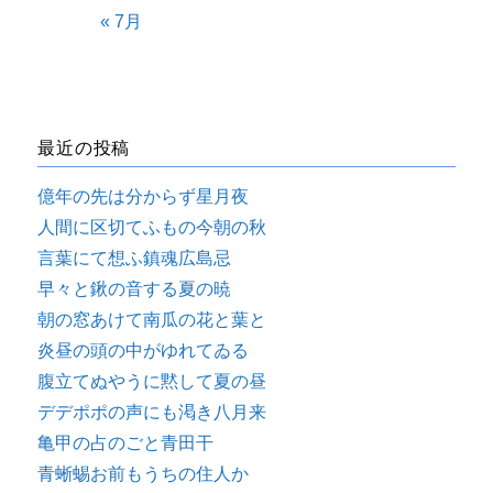
« 7月
最近の投稿
億年の先は分からず星月夜
人間に区切てふもの今朝の秋
言葉にて想ふ鎮魂広島忌
早々と鍬の音する夏の暁
朝の窓あけて南瓜の花と葉と
炎昼の頭の中がゆれてゐる
腹立てぬやうに黙して夏の昼
デデポポの声にも渇き八月来
亀甲の占のごと青田干
青蜥蜴お前もうちの住人か