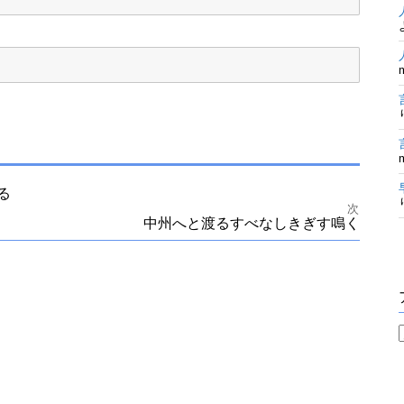
る
次
中州へと渡るすべなしきぎす鳴く