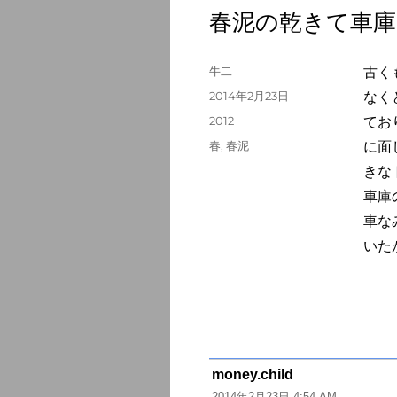
春泥の乾きて車
投
牛二
古く
稿
投
2014年2月23日
なく
者
稿
カ
2012
てお
日:
テ
タ
春
,
春泥
に面
ゴ
グ
きな
リ
ー
車庫
車な
いた
money.child
よ
2014年2月23日 4:54 AM