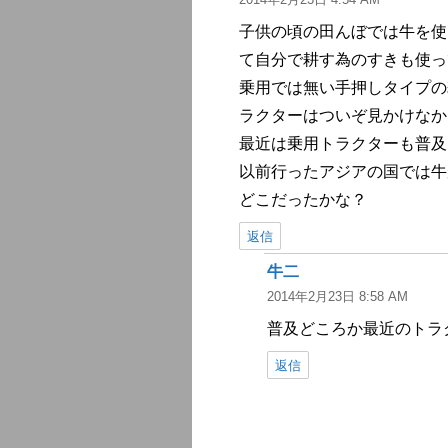
り:
子供の頃の田んぼでは牛を使
て自分で耕す為のすきも使っ
乗用では無い手押しタイプの
ラクターはついぞ見かけなか
最近は乗用トラクターも普及
以前行ったアジアの国では牛
どこだったかな？
返信
牛二
よ
2014年2月23日 8:58 AM
り:
普及どころか最近のトラ
返信