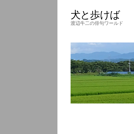
犬と歩けば
渡辺牛二の俳句ワールド