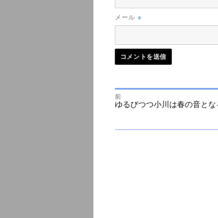
※
メール
前
投
前
ゆるびつつ小川は春の音とな
の
投
次
稿
稿:
の
投
ナ
稿:
ビ
ゲ
ー