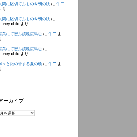
人間に区切てふもの今朝の秋
に
牛二
より
人間に区切てふもの今朝の秋
に
money.child
より
言葉にて想ふ鎮魂広島忌
に
牛二
よ
り
言葉にて想ふ鎮魂広島忌
に
money.child
より
早々と鍬の音する夏の暁
に
牛二
よ
り
アーカイブ
ア
ー
カ
イ