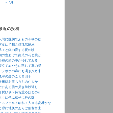
« 7月
最近の投稿
人間に区切てふもの今朝の秋
言葉にて想ふ鎮魂広島忌
早々と鍬の音する夏の暁
朝の窓あけて南瓜の花と葉と
炎昼の頭の中がゆれてゐる
腹立てぬやうに黙して夏の昼
デデポポの声にも渇き八月来
亀甲の占のごと青田干
青蜥蜴お前もうちの住人か
空にある雲の掃き跡秋近し
汗拭ひさへ持ち重るほどの汗
久々に使ふ梯子に蝉の殻
アスファルトゆれて人来る炎暑かな
万緑に地肌のあらは伯耆富士