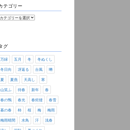
ブ
カテゴリー
カ
テ
ゴ
リ
ー
タグ
万緑
五月
冬
冬ぬくし
冬日向
冴返る
台風
囀
夏
夏燕
天高し
寒
山笑ふ
待春
新年
春
春の鴨
春光
春炬燵
春雪
暮の春
柿
桜
梅
梅雨
梅雨晴間
水鳥
汗
浅春