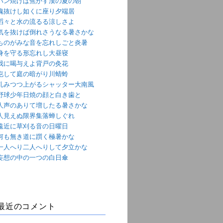
パン焼けば焦がす漢の夏の朝
魂抜けし如くに座り夕端居
滔々と水の流るる涼しさよ
気を抜けば倒れさうなる暑さかな
ものがみな音を忘れしごと炎暑
身を守る形忘れし大昼寝
我に喝与えよ背戸の灸花
屯して庭の暗がり川蜻蛉
軋みつつ上がるシャッター大南風
野球少年日焼の顔と白き歯と
人声のありて増したる暑さかな
人見えぬ限界集落蝉しぐれ
遠近に草刈る音の日曜日
何も無き道に躓く極暑かな
一人へり二人へりして夕立かな
妄想の中の一つの白日傘
最近のコメント