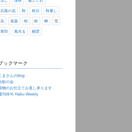
涼し
深秋
着ぶくれ
石蕗の花
秋
秋日
秋暑し
花
落葉
蛇
蛙
蝉
雪
青田
風光る
鰯雲
ブックマーク
くまさんのblog
合歓の会
着物のお仕立てお直し承ります
週刊俳句 Haiku Weekly