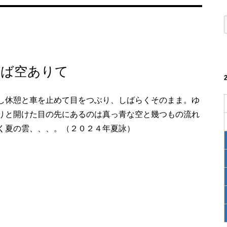
けば空ありて
し休憩と車を止めて目をつぶり、しばらくそのまま。ゆ
りと開けた目の先にあるのは真っ青な空と幾つもの流れ
く夏の雲、、、。（２０２４年夏詠）