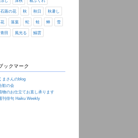
涼し
深秋
着ぶくれ
石蕗の花
秋
秋日
秋暑し
花
落葉
蛇
蛙
蝉
雪
青田
風光る
鰯雲
ブックマーク
くまさんのblog
合歓の会
着物のお仕立てお直し承ります
週刊俳句 Haiku Weekly