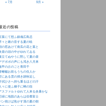
« 7月
9月 »
最近の投稿
言葉にて想ふ鎮魂広島忌
早々と鍬の音する夏の暁
朝の窓あけて南瓜の花と葉と
炎昼の頭の中がゆれてゐる
腹立てぬやうに黙して夏の昼
デデポポの声にも渇き八月来
亀甲の占のごと青田干
青蜥蜴お前もうちの住人か
空にある雲の掃き跡秋近し
汗拭ひさへ持ち重るほどの汗
久々に使ふ梯子に蝉の殻
アスファルトゆれて人来る炎暑かな
万緑に地肌のあらは伯耆富士
パン焼けば焦がす漢の夏の朝