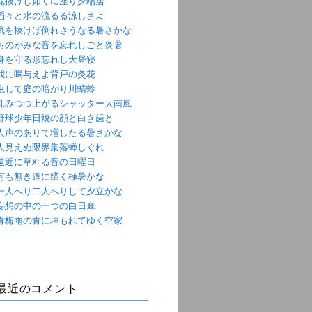
魂抜けし如くに座り夕端居
滔々と水の流るる涼しさよ
気を抜けば倒れさうなる暑さかな
ものがみな音を忘れしごと炎暑
身を守る形忘れし大昼寝
我に喝与えよ背戸の灸花
屯して庭の暗がり川蜻蛉
軋みつつ上がるシャッター大南風
野球少年日焼の顔と白き歯と
人声のありて増したる暑さかな
人見えぬ限界集落蝉しぐれ
遠近に草刈る音の日曜日
何も無き道に躓く極暑かな
一人へり二人へりして夕立かな
妄想の中の一つの白日傘
青梅雨の青に埋もれてゆく空家
最近のコメント