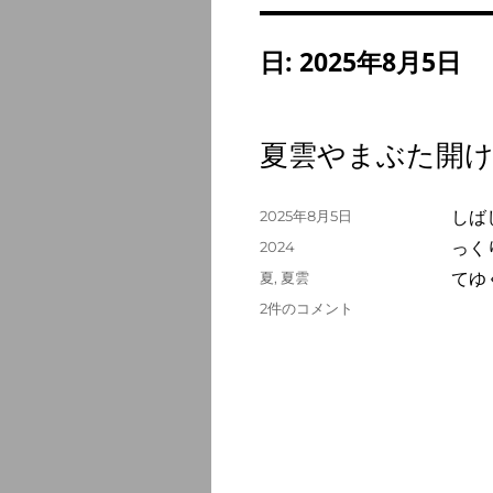
日:
2025年8月5日
夏雲やまぶた開
投
2025年8月5日
しば
稿
カ
2024
っく
日:
テ
タ
夏
,
夏雲
てゆ
ゴ
グ
夏
2件のコメント
リ
雲
ー
や
ま
ぶ
た
開
け
ば