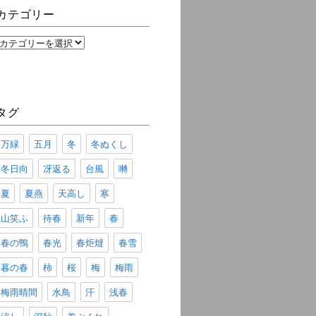
ブ
カテゴリー
カ
テ
ゴ
リ
ー
タグ
万緑
五月
冬
冬ぬくし
冬日向
冴返る
台風
囀
夏
夏燕
天高し
寒
山笑ふ
待春
新年
春
春の鴨
春光
春炬燵
春雪
暮の春
柿
桜
梅
梅雨
梅雨晴間
水鳥
汗
浅春