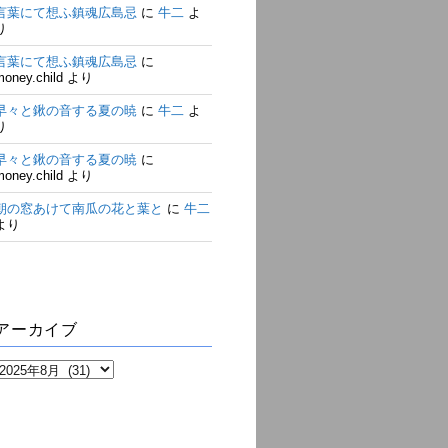
言葉にて想ふ鎮魂広島忌
に
牛二
よ
り
言葉にて想ふ鎮魂広島忌
に
money.child
より
早々と鍬の音する夏の暁
に
牛二
よ
り
早々と鍬の音する夏の暁
に
money.child
より
朝の窓あけて南瓜の花と葉と
に
牛二
より
アーカイブ
ア
ー
カ
イ