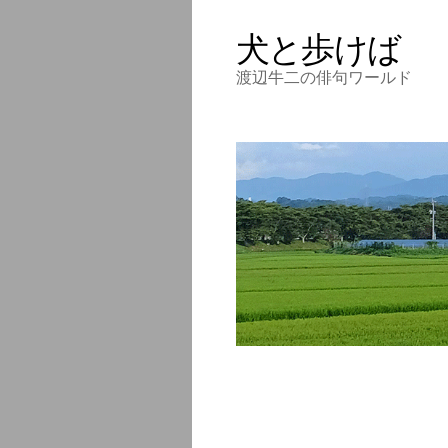
犬と歩けば
渡辺牛二の俳句ワールド