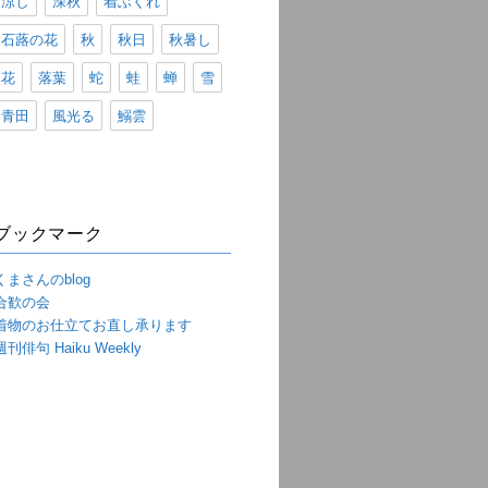
涼し
深秋
着ぶくれ
石蕗の花
秋
秋日
秋暑し
花
落葉
蛇
蛙
蝉
雪
青田
風光る
鰯雲
ブックマーク
くまさんのblog
合歓の会
着物のお仕立てお直し承ります
週刊俳句 Haiku Weekly