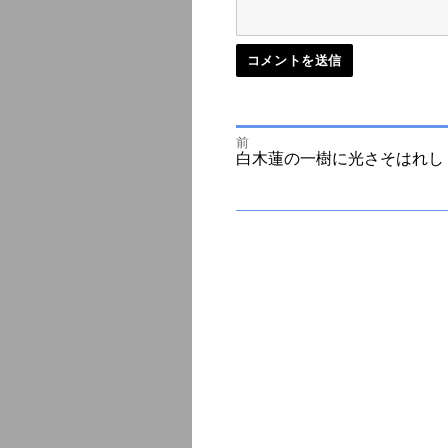
前
投
前
白木蓮の一樹に光さそはれし
の
投
次
稿
稿:
の
投
ナ
稿:
ビ
ゲ
ー
シ