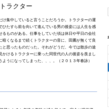
トラクター
だけ集中していると言うことだろうか。トラクターの運
でひたすら前を向いて進んでいる男の後姿には人生を感
せるものがある。仕事をしていた頃は休日や平日の会社
に暗くなるまで続くトラクターの音に、田圃が無くて良
たと思ったものだった。それがどうだ、今では散歩の途
見かけるトラクターに乗った同世代の人の後姿を羨まし
うようになってしまった、、、。（２０１３年春詠）