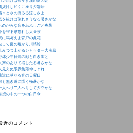
パン焼けば焦がす漢の夏の朝
魂抜けし如くに座り夕端居
滔々と水の流るる涼しさよ
気を抜けば倒れさうなる暑さかな
ものがみな音を忘れしごと炎暑
身を守る形忘れし大昼寝
我に喝与えよ背戸の灸花
屯して庭の暗がり川蜻蛉
軋みつつ上がるシャッター大南風
野球少年日焼の顔と白き歯と
人声のありて増したる暑さかな
人見えぬ限界集落蝉しぐれ
遠近に草刈る音の日曜日
何も無き道に躓く極暑かな
一人へり二人へりして夕立かな
妄想の中の一つの白日傘
最近のコメント