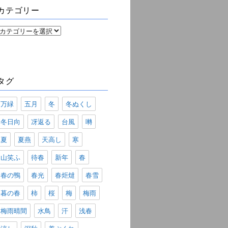
ブ
カテゴリー
カ
テ
ゴ
リ
ー
タグ
万緑
五月
冬
冬ぬくし
冬日向
冴返る
台風
囀
夏
夏燕
天高し
寒
山笑ふ
待春
新年
春
春の鴨
春光
春炬燵
春雪
暮の春
柿
桜
梅
梅雨
梅雨晴間
水鳥
汗
浅春