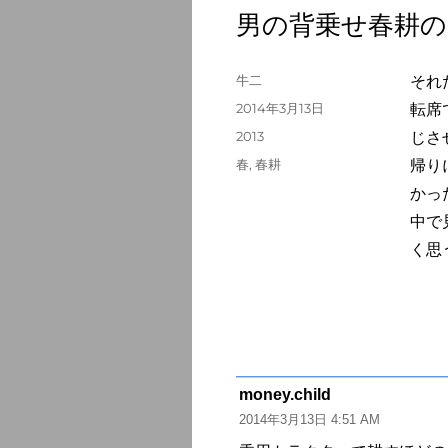
男の背乗せ春耕の
投
牛二
それ
稿
投
2014年3月13日
転席
者
稿
カ
2013
じさ
日:
テ
タ
春
,
春耕
帰り
ゴ
グ
かっ
リ
ー
中で
く思
money.child
よ
2014年3月13日 4:51 AM
り: