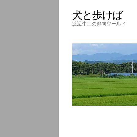
犬と歩けば
渡辺牛二の俳句ワールド