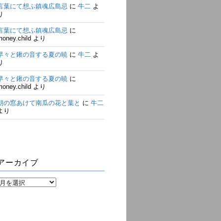
言葉にて想ふ鎮魂広島忌
に
牛二
よ
り
言葉にて想ふ鎮魂広島忌
に
money.child
より
早々と鍬の音する夏の暁
に
牛二
よ
り
早々と鍬の音する夏の暁
に
money.child
より
朝の窓あけて南瓜の花と葉と
に
牛二
より
アーカイブ
ア
ー
カ
イ