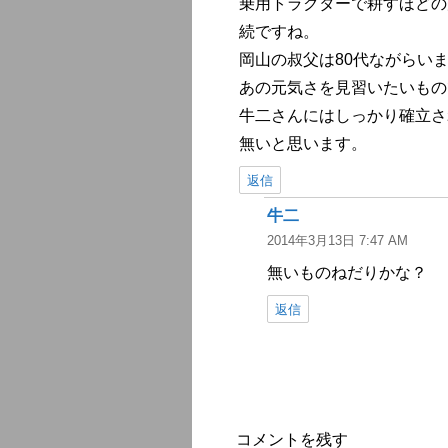
乗用トラクターで耕すほどの
続ですね。
岡山の叔父は80代ながらい
あの元気さを見習いたいもの
牛二さんにはしっかり確立さ
無いと思います。
返信
牛二
よ
2014年3月13日 7:47 AM
り:
無いものねだりかな？
返信
コメントを残す