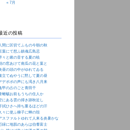
« 7月
最近の投稿
人間に区切てふもの今朝の秋
言葉にて想ふ鎮魂広島忌
早々と鍬の音する夏の暁
朝の窓あけて南瓜の花と葉と
炎昼の頭の中がゆれてゐる
腹立てぬやうに黙して夏の昼
デデポポの声にも渇き八月来
亀甲の占のごと青田干
青蜥蜴お前もうちの住人か
空にある雲の掃き跡秋近し
汗拭ひさへ持ち重るほどの汗
久々に使ふ梯子に蝉の殻
アスファルトゆれて人来る炎暑かな
万緑に地肌のあらは伯耆富士