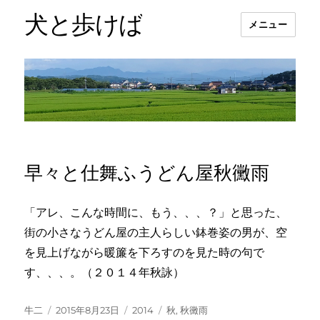
犬と歩けば
メニュー
早々と仕舞ふうどん屋秋黴雨
「アレ、こんな時間に、もう、、、？」と思った、
街の小さなうどん屋の主人らしい鉢巻姿の男が、空
を見上げながら暖簾を下ろすのを見た時の句で
す、、、。（２０１４年秋詠）
投
投
カ
タ
牛二
2015年8月23日
2014
秋
,
秋黴雨