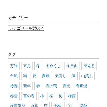
カ
イ
カテゴリー
ブ
カ
テ
ゴ
リ
タグ
ー
万緑
五月
冬
冬ぬくし
冬日向
冴返る
台風
囀
夏
夏燕
天高し
寒
山笑ふ
待春
新年
春
春の鴨
春光
春炬燵
春雪
暮の春
柿
桜
梅
梅雨
梅雨晴間
水鳥
汗
浅春
涼し
深秋