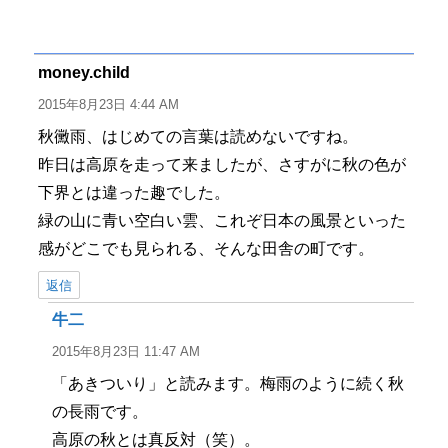
稿
稿
テ
グ
者
日:
ゴ
リ
ー
money.child
よ
り:
2015年8月23日 4:44 AM
秋黴雨、はじめての言葉は読めないですね。
昨日は高原を走って来ましたが、さすがに秋の色が
下界とは違った趣でした。
緑の山に青い空白い雲、これぞ日本の風景といった
感がどこでも見られる、そんな田舎の町です。
返信
牛二
よ
り:
2015年8月23日 11:47 AM
「あきついり」と読みます。梅雨のように続く秋
の長雨です。
高原の秋とは真反対（笑）。