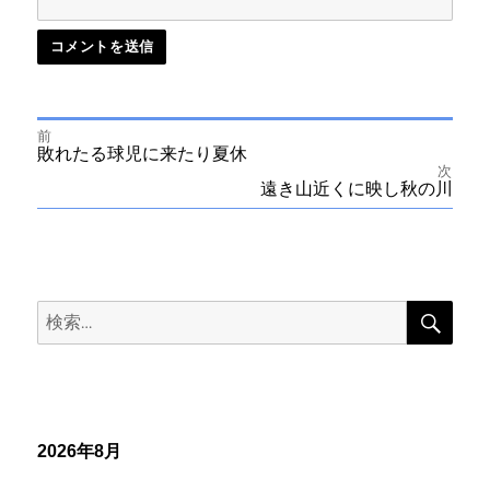
前
投
前
敗れたる球児に来たり夏休
の
次
投
次
遠き山近くに映し秋の川
稿
稿:
の
投
ナ
稿:
ビ
検
検
索
ゲ
索:
ー
シ
2026年8月
ョ