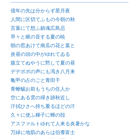
億年の先は分からず星月夜
人間に区切てふもの今朝の秋
言葉にて想ふ鎮魂広島忌
早々と鍬の音する夏の暁
朝の窓あけて南瓜の花と葉と
炎昼の頭の中がゆれてゐる
腹立てぬやうに黙して夏の昼
デデポポの声にも渇き八月来
亀甲の占のごと青田干
青蜥蜴お前もうちの住人か
空にある雲の掃き跡秋近し
汗拭ひさへ持ち重るほどの汗
久々に使ふ梯子に蝉の殻
アスファルトゆれて人来る炎暑かな
万緑に地肌のあらは伯耆富士