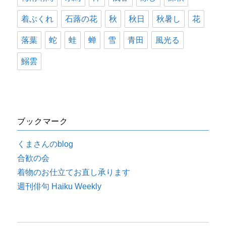
着ぶくれ
石蕗の花
秋
秋日
秋暑し
花
落葉
蛇
蛙
蝉
雪
青田
風光る
鰯雲
ブックマーク
くまさんのblog
合歓の会
着物のお仕立てお直し承ります
週刊俳句 Haiku Weekly