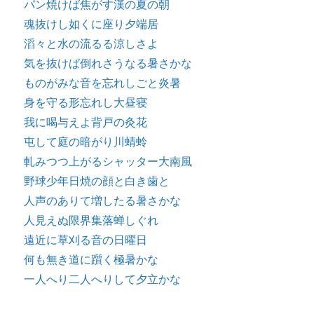
パン焼けば焦がす漢の夏の朝
魂抜けし如くに座り夕端居
滔々と水の流るる涼しさよ
気を抜けば倒れさうなる暑さかな
ものがみな音を忘れしごと炎暑
身を守る形忘れし大昼寝
我に喝与えよ背戸の灸花
屯して庭の暗がり川蜻蛉
軋みつつ上がるシャッター大南風
野球少年日焼の顔と白き歯と
人声のありて増したる暑さかな
人見えぬ限界集落蝉しぐれ
遠近に草刈る音の日曜日
何も無き道に躓く極暑かな
一人へり二人へりして夕立かな