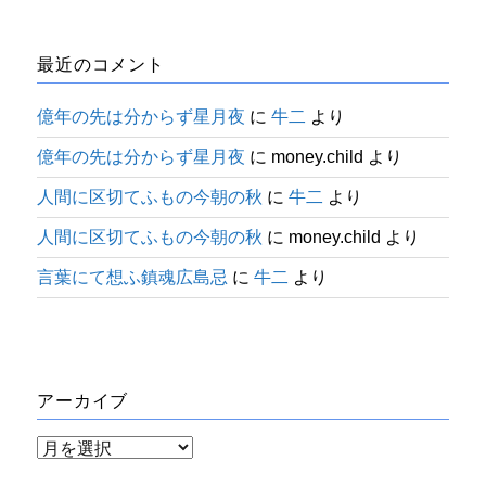
最近のコメント
億年の先は分からず星月夜
に
牛二
より
億年の先は分からず星月夜
に
money.child
より
人間に区切てふもの今朝の秋
に
牛二
より
人間に区切てふもの今朝の秋
に
money.child
より
言葉にて想ふ鎮魂広島忌
に
牛二
より
アーカイブ
ア
ー