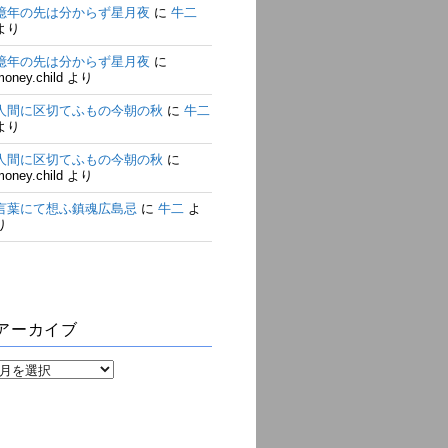
億年の先は分からず星月夜
に
牛二
より
億年の先は分からず星月夜
に
money.child
より
人間に区切てふもの今朝の秋
に
牛二
より
人間に区切てふもの今朝の秋
に
money.child
より
言葉にて想ふ鎮魂広島忌
に
牛二
よ
り
アーカイブ
ア
ー
カ
イ