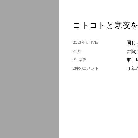
耳
の
冷
え
コトコトと寒夜を
ゆ
く
寒
投
2021年1月17日
同じ
夜
稿
カ
2019
に聞
か
日:
テ
な
タ
冬
,
寒夜
車、
ゴ
へ
グ
コ
2件のコメント
９年
リ
の
ト
ー
コ
ト
と
寒
夜
を
急
ぐ
終