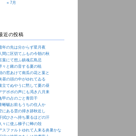
« 7月
最近の投稿
億年の先は分からず星月夜
人間に区切てふもの今朝の秋
言葉にて想ふ鎮魂広島忌
早々と鍬の音する夏の暁
朝の窓あけて南瓜の花と葉と
炎昼の頭の中がゆれてゐる
腹立てぬやうに黙して夏の昼
デデポポの声にも渇き八月来
亀甲の占のごと青田干
青蜥蜴お前もうちの住人か
空にある雲の掃き跡秋近し
汗拭ひさへ持ち重るほどの汗
久々に使ふ梯子に蝉の殻
アスファルトゆれて人来る炎暑かな