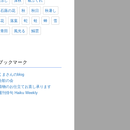
涼し
深秋
着ぶくれ
石蕗の花
秋
秋日
秋暑し
花
落葉
蛇
蛙
蝉
雪
青田
風光る
鰯雲
ブックマーク
くまさんのblog
合歓の会
着物のお仕立てお直し承ります
週刊俳句 Haiku Weekly