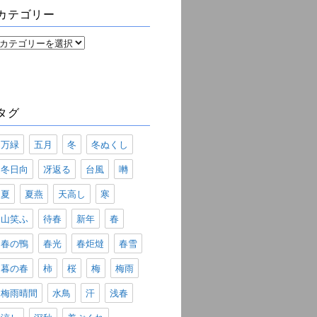
ブ
カテゴリー
カ
テ
ゴ
リ
ー
タグ
万緑
五月
冬
冬ぬくし
冬日向
冴返る
台風
囀
夏
夏燕
天高し
寒
山笑ふ
待春
新年
春
春の鴨
春光
春炬燵
春雪
暮の春
柿
桜
梅
梅雨
梅雨晴間
水鳥
汗
浅春