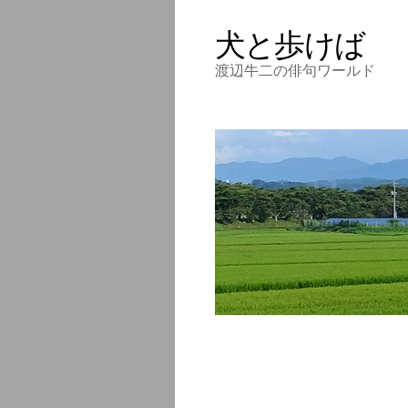
犬と歩けば
渡辺牛二の俳句ワールド