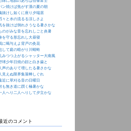
万緑に地肌のあらは伯耆富士
パン焼けば焦がす漢の夏の朝
魂抜けし如くに座り夕端居
滔々と水の流るる涼しさよ
気を抜けば倒れさうなる暑さかな
ものがみな音を忘れしごと炎暑
身を守る形忘れし大昼寝
我に喝与えよ背戸の灸花
屯して庭の暗がり川蜻蛉
軋みつつ上がるシャッター大南風
野球少年日焼の顔と白き歯と
人声のありて増したる暑さかな
人見えぬ限界集落蝉しぐれ
遠近に草刈る音の日曜日
何も無き道に躓く極暑かな
一人へり二人へりして夕立かな
最近のコメント