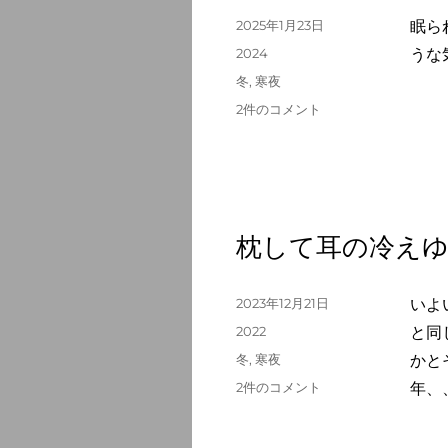
続
投
2025年1月23日
眠ら
き
稿
カ
2024
うな
か
日:
テ
タ
冬
,
寒夜
な
ゴ
グ
へ
寒
2件のコメント
リ
の
夜
ー
我
が
血
流
以
枕して耳の冷え
外
音
の
投
2023年12月21日
いよ
な
稿
カ
2022
と同
し
日:
テ
タ
冬
,
寒夜
かと
へ
ゴ
グ
の
枕
2件のコメント
年、
リ
し
ー
て