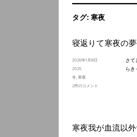
タグ:
寒夜
寝返りて寒夜の夢
投
2026年1月8日
さて
稿
カ
2025
らき
日:
テ
タ
冬
,
寒夜
ゴ
グ
寝
2件のコメント
リ
返
ー
り
て
寒
夜
の
寒夜我が血流以外
夢
の