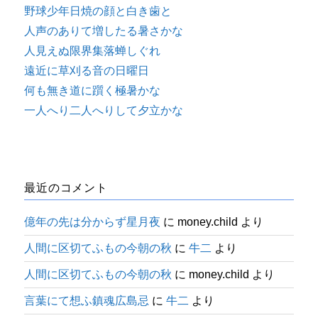
野球少年日焼の顔と白き歯と
人声のありて増したる暑さかな
人見えぬ限界集落蝉しぐれ
遠近に草刈る音の日曜日
何も無き道に躓く極暑かな
一人へり二人へりして夕立かな
最近のコメント
億年の先は分からず星月夜
に
money.child
より
人間に区切てふもの今朝の秋
に
牛二
より
人間に区切てふもの今朝の秋
に
money.child
より
言葉にて想ふ鎮魂広島忌
に
牛二
より