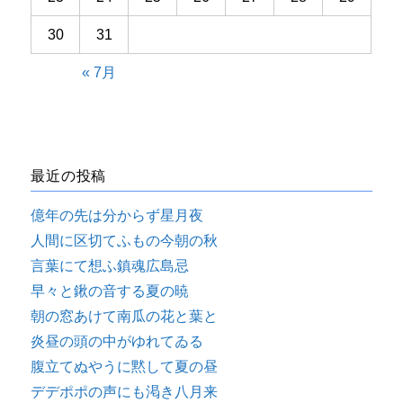
30
31
« 7月
最近の投稿
億年の先は分からず星月夜
人間に区切てふもの今朝の秋
言葉にて想ふ鎮魂広島忌
早々と鍬の音する夏の暁
朝の窓あけて南瓜の花と葉と
炎昼の頭の中がゆれてゐる
腹立てぬやうに黙して夏の昼
デデポポの声にも渇き八月来