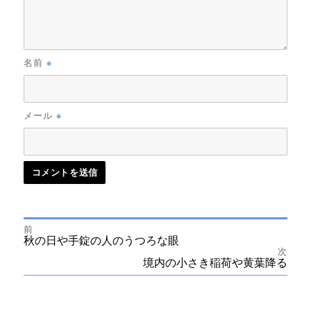
※
名前
※
メール
前
投
前
秋の日や手錠の人のうつろな眼
の
次
投
次
境内の小さき稲荷や黄葉降る
稿
稿:
の
投
ナ
稿: