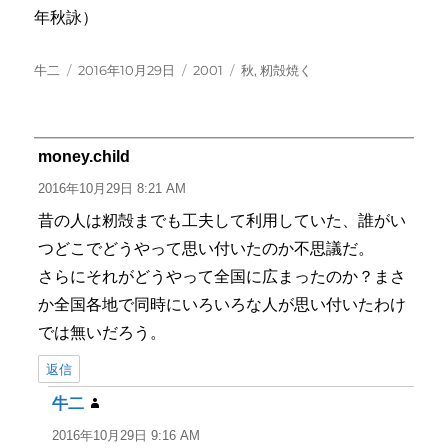
年秋詠）
投
投
カ
タ
牛二
2016年10月29日
2001
秋
,
籾殻焼く
稿
稿
テ
グ
者
日:
ゴ
リ
ー
money.child
よ
り:
2016年10月29日 8:21 AM
昔の人は籾殻までも工夫して利用していた、誰がい
つどこでどうやって思い付いたのか不思議だ。
さらにそれがどうやって全国に広まったのか？まさ
か全国各地で同時にいろいろな人が思い付いたわけ
では無いだろう。
返信
牛二
よ
り:
2016年10月29日 9:16 AM