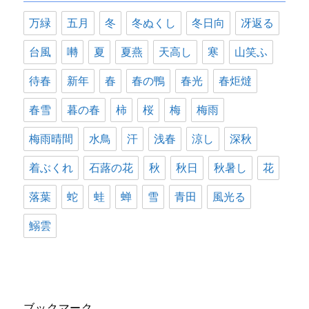
万緑
五月
冬
冬ぬくし
冬日向
冴返る
台風
囀
夏
夏燕
天高し
寒
山笑ふ
待春
新年
春
春の鴨
春光
春炬燵
春雪
暮の春
柿
桜
梅
梅雨
梅雨晴間
水鳥
汗
浅春
涼し
深秋
着ぶくれ
石蕗の花
秋
秋日
秋暑し
花
落葉
蛇
蛙
蝉
雪
青田
風光る
鰯雲
ブックマーク