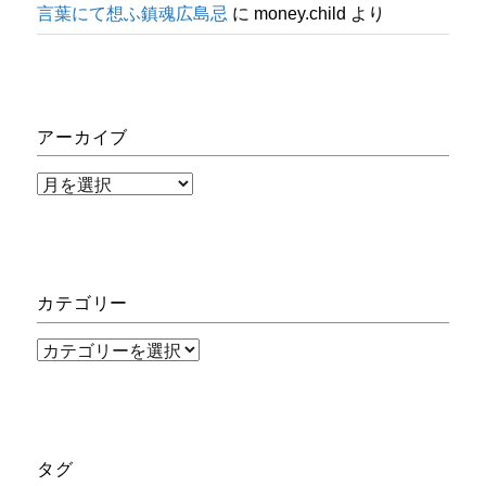
言葉にて想ふ鎮魂広島忌
に
money.child
より
アーカイブ
ア
ー
カ
イ
カテゴリー
ブ
カ
テ
ゴ
リ
タグ
ー