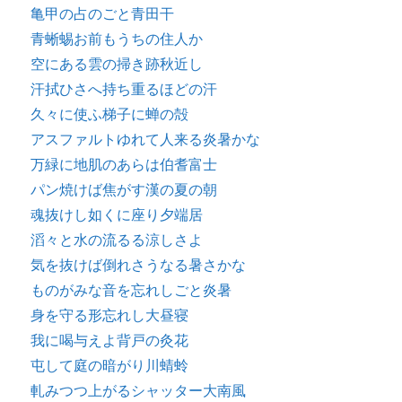
亀甲の占のごと青田干
青蜥蜴お前もうちの住人か
空にある雲の掃き跡秋近し
汗拭ひさへ持ち重るほどの汗
久々に使ふ梯子に蝉の殻
アスファルトゆれて人来る炎暑かな
万緑に地肌のあらは伯耆富士
パン焼けば焦がす漢の夏の朝
魂抜けし如くに座り夕端居
滔々と水の流るる涼しさよ
気を抜けば倒れさうなる暑さかな
ものがみな音を忘れしごと炎暑
身を守る形忘れし大昼寝
我に喝与えよ背戸の灸花
屯して庭の暗がり川蜻蛉
軋みつつ上がるシャッター大南風