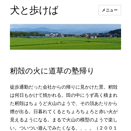
犬と歩けば
メニュー
籾殻の火に道草の塾帰り
徒歩通勤だった会社からの帰りに見かけた景。籾殻
は何日もかけて焼かれる。田の中にうず高く積まれ
た籾殻はちょうど火山のようで、その頂あたりから
煙が出る。日暮れてくるとちょろちょろと赤い火が
見えるようになる。まるで火山の模型のようで楽し
い。ついつい遊んでみたくなる、、、。（２００１