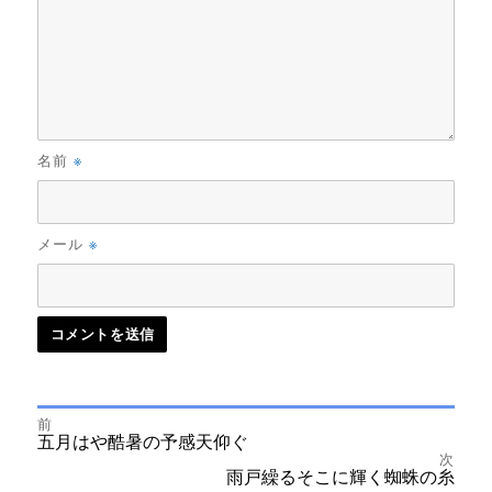
※
名前
※
メール
前
投
前
五月はや酷暑の予感天仰ぐ
の
次
投
次
雨戸繰るそこに輝く蜘蛛の糸
稿
稿:
の