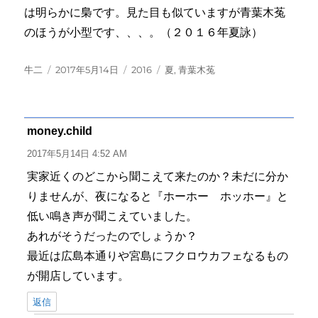
は明らかに梟です。見た目も似ていますが青葉木菟
のほうが小型です、、、。（２０１６年夏詠）
投
投
カ
タ
牛二
2017年5月14日
2016
夏
,
青葉木菟
稿
稿
テ
グ
者
日:
ゴ
リ
ー
money.child
よ
り:
2017年5月14日 4:52 AM
実家近くのどこから聞こえて来たのか？未だに分か
りませんが、夜になると『ホーホー ホッホー』と
低い鳴き声が聞こえていました。
あれがそうだったのでしょうか？
最近は広島本通りや宮島にフクロウカフェなるもの
が開店しています。
返信