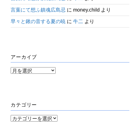
言葉にて想ふ鎮魂広島忌
に
money.child
より
早々と鍬の音する夏の暁
に
牛二
より
アーカイブ
ア
ー
カ
イ
カテゴリー
ブ
カ
テ
ゴ