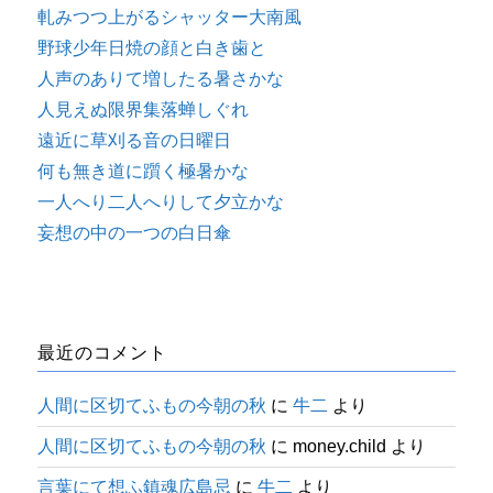
軋みつつ上がるシャッター大南風
野球少年日焼の顔と白き歯と
人声のありて増したる暑さかな
人見えぬ限界集落蝉しぐれ
遠近に草刈る音の日曜日
何も無き道に躓く極暑かな
一人へり二人へりして夕立かな
妄想の中の一つの白日傘
最近のコメント
人間に区切てふもの今朝の秋
に
牛二
より
人間に区切てふもの今朝の秋
に
money.child
より
言葉にて想ふ鎮魂広島忌
に
牛二
より