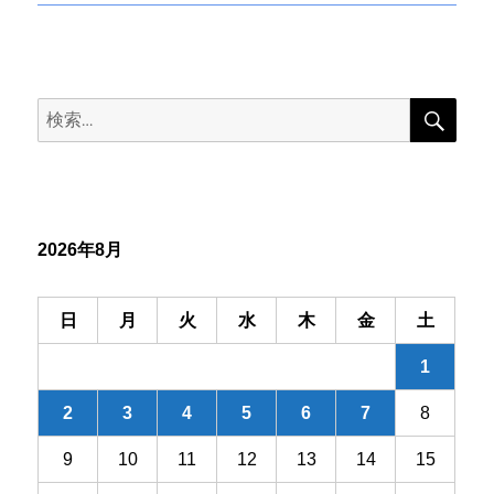
投
ナ
稿:
ビ
検
検
索
ゲ
索:
ー
シ
2026年8月
ョ
ン
日
月
火
水
木
金
土
1
2
3
4
5
6
7
8
9
10
11
12
13
14
15