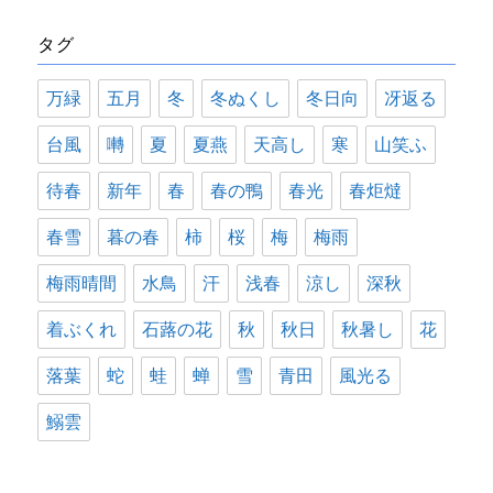
リ
タグ
ー
万緑
五月
冬
冬ぬくし
冬日向
冴返る
台風
囀
夏
夏燕
天高し
寒
山笑ふ
待春
新年
春
春の鴨
春光
春炬燵
春雪
暮の春
柿
桜
梅
梅雨
梅雨晴間
水鳥
汗
浅春
涼し
深秋
着ぶくれ
石蕗の花
秋
秋日
秋暑し
花
落葉
蛇
蛙
蝉
雪
青田
風光る
鰯雲