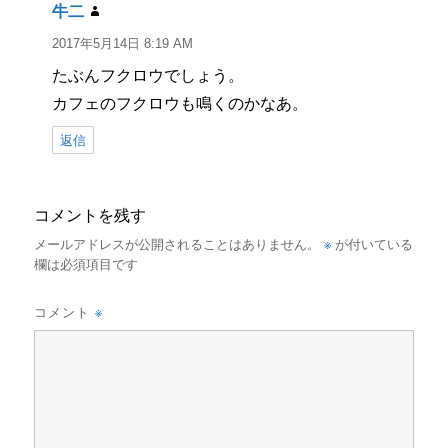
牛二
よ
り:
2017年5月14日 8:19 AM
たぶんフクロウでしょう。
カフェのフクロウも鳴くのかなあ。
返信
コメントを残す
※
メールアドレスが公開されることはありません。
が付いている
欄は必須項目です
※
コメント