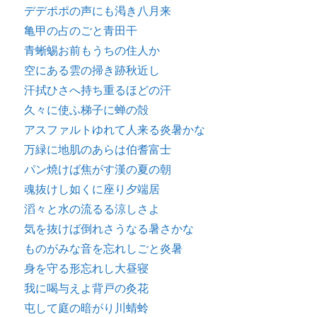
デデポポの声にも渇き八月来
亀甲の占のごと青田干
青蜥蜴お前もうちの住人か
空にある雲の掃き跡秋近し
汗拭ひさへ持ち重るほどの汗
久々に使ふ梯子に蝉の殻
アスファルトゆれて人来る炎暑かな
万緑に地肌のあらは伯耆富士
パン焼けば焦がす漢の夏の朝
魂抜けし如くに座り夕端居
滔々と水の流るる涼しさよ
気を抜けば倒れさうなる暑さかな
ものがみな音を忘れしごと炎暑
身を守る形忘れし大昼寝
我に喝与えよ背戸の灸花
屯して庭の暗がり川蜻蛉